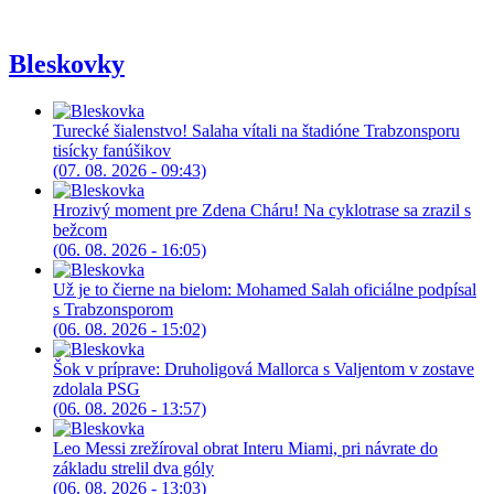
Bleskovky
Turecké šialenstvo! Salaha vítali na štadióne Trabzonsporu
tisícky fanúšikov
(07. 08. 2026 - 09:43)
Hrozivý moment pre Zdena Cháru! Na cyklotrase sa zrazil s
bežcom
(06. 08. 2026 - 16:05)
Už je to čierne na bielom: Mohamed Salah oficiálne podpísal
s Trabzonsporom
(06. 08. 2026 - 15:02)
Šok v príprave: Druholigová Mallorca s Valjentom v zostave
zdolala PSG
(06. 08. 2026 - 13:57)
Leo Messi zrežíroval obrat Interu Miami, pri návrate do
základu strelil dva góly
(06. 08. 2026 - 13:03)