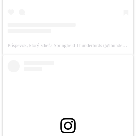
Príspevok, ktorý zdieľa Springfield Thunderbirds (@thunderbirdsahl)