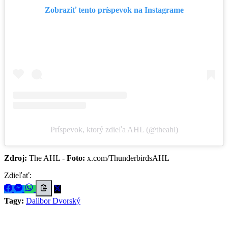
Zobraziť tento príspevok na Instagrame
Príspevok, ktorý zdieľa AHL (@theahl)
Zdroj:
The AHL -
Foto:
x.com/ThunderbirdsAHL
Zdieľať:
Tagy:
Dalibor Dvorský