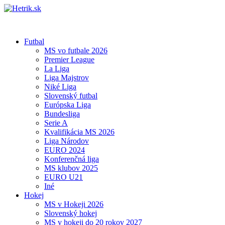
Futbal
MS vo futbale 2026
Premier League
La Liga
Liga Majstrov
Niké Liga
Slovenský futbal
Európska Liga
Bundesliga
Serie A
Kvalifikácia MS 2026
Liga Národov
EURO 2024
Konferenčná liga
MS klubov 2025
EURO U21
Iné
Hokej
MS v Hokeji 2026
Slovenský hokej
MS v hokeji do 20 rokov 2027