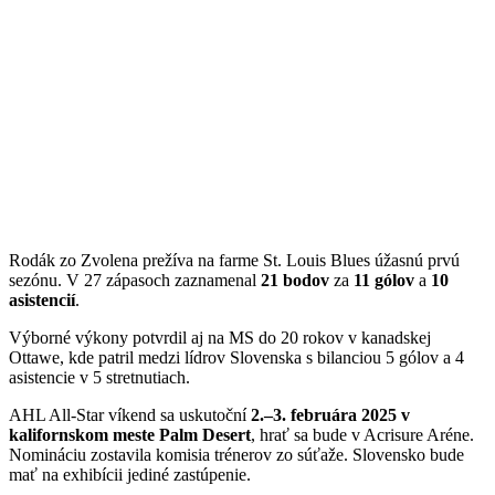
Rodák zo Zvolena prežíva na farme St. Louis Blues úžasnú prvú
sezónu. V 27 zápasoch zaznamenal
21 bodov
za
11 gólov
a
10
asistencií
.
Výborné výkony potvrdil aj na MS do 20 rokov v kanadskej
Ottawe, kde patril medzi lídrov Slovenska s bilanciou 5 gólov a 4
asistencie v 5 stretnutiach.
AHL All-Star víkend sa uskutoční
2.–3. februára 2025 v
kalifornskom meste Palm Desert
, hrať sa bude v Acrisure Aréne.
Nomináciu zostavila komisia trénerov zo súťaže. Slovensko bude
mať na exhibícii jediné zastúpenie.