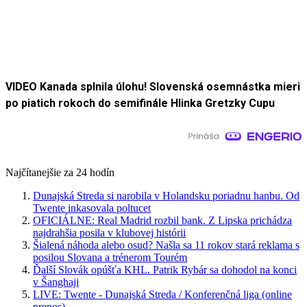
VIDEO Kanada splnila úlohu! Slovenská osemnástka mieri
po piatich rokoch do semifinále Hlinka Gretzky Cupu
Najčítanejšie za 24 hodín
Dunajská Streda si narobila v Holandsku poriadnu hanbu. Od
Twente inkasovala poltucet
OFICIÁLNE: Real Madrid rozbil bank. Z Lipska prichádza
najdrahšia posila v klubovej histórii
Šialená náhoda alebo osud? Našla sa 11 rokov stará reklama s
posilou Slovana a trénerom Tourém
Ďalší Slovák opúšťa KHL. Patrik Rybár sa dohodol na konci
v Šanghaji
LIVE: Twente - Dunajská Streda / Konferenčná liga (online
prenos)