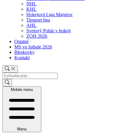
NHL
KHL
Hokejová Liga Majstrov
Tipsport liga
AHL
Svetový Pohár v hokeji
ZOH 2026
Ostatné
MS vo futbale 2026
Bleskovky
Kontakt
Mobile menu
Menu