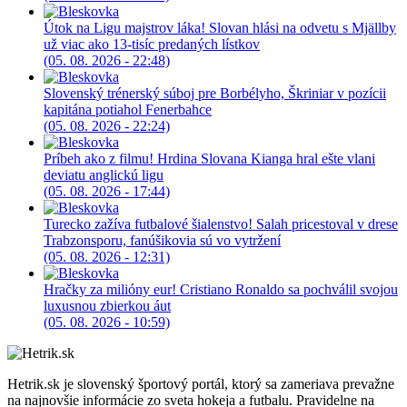
Útok na Ligu majstrov láka! Slovan hlási na odvetu s Mjällby
už viac ako 13-tisíc predaných lístkov
(05. 08. 2026 - 22:48)
Slovenský trénerský súboj pre Borbélyho, Škriniar v pozícii
kapitána potiahol Fenerbahce
(05. 08. 2026 - 22:24)
Príbeh ako z filmu! Hrdina Slovana Kianga hral ešte vlani
deviatu anglickú ligu
(05. 08. 2026 - 17:44)
Turecko zažíva futbalové šialenstvo! Salah pricestoval v drese
Trabzonsporu, fanúšikovia sú vo vytržení
(05. 08. 2026 - 12:31)
Hračky za milióny eur! Cristiano Ronaldo sa pochválil svojou
luxusnou zbierkou áut
(05. 08. 2026 - 10:59)
Hetrik.sk je slovenský športový portál, ktorý sa zameriava prevažne
na najnovšie informácie zo sveta hokeja a futbalu. Pravidelne na