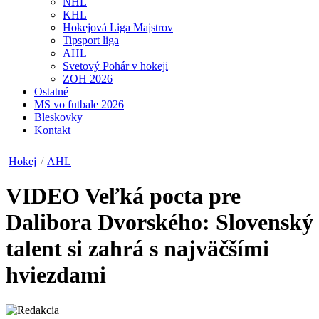
NHL
KHL
Hokejová Liga Majstrov
Tipsport liga
AHL
Svetový Pohár v hokeji
ZOH 2026
Ostatné
MS vo futbale 2026
Bleskovky
Kontakt
Hokej
/
AHL
VIDEO
Veľká pocta pre
Dalibora Dvorského: Slovenský
talent si zahrá s najväčšími
hviezdami