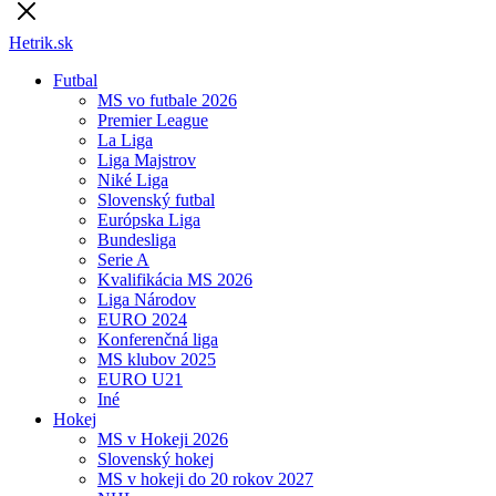
Hetrik.sk
Futbal
MS vo futbale 2026
Premier League
La Liga
Liga Majstrov
Niké Liga
Slovenský futbal
Európska Liga
Bundesliga
Serie A
Kvalifikácia MS 2026
Liga Národov
EURO 2024
Konferenčná liga
MS klubov 2025
EURO U21
Iné
Hokej
MS v Hokeji 2026
Slovenský hokej
MS v hokeji do 20 rokov 2027