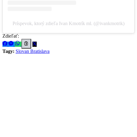
Príspevok, ktorý zdieľa Ivan Kmotrík ml. (@ivankmotrik)
Zdieľať:
Tagy:
Slovan Bratislava