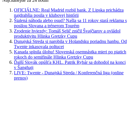
Najčítanejšie za 24 hodín
OFICIÁLNE: Real Madrid rozbil bank. Z Lipska prichádza
najdrahšia posila v klubovej histórii
Šialená náhoda alebo osud? Našla sa 11 rokov stará reklama s
posilou Slovana a trénerom Tourém
Zrodenie hviezdy: Tomáš Selič zničil Švajčiarov a ovládol
produktivitu Hlinka Gretzky Cupu
Dunajská Streda si narobila v Holandsku poriadnu hanbu. Od
Twente inkasovala poltucet
Kanada splnila úlohu! Slovenská osemnástka mieri po piatich
rokoch do semifinále Hlinka Gretzky Cupu
Ďalší Slovák opúšťa KHL. Patrik Rybár sa dohodol na konci
v Šanghaji
LIVE: Twente - Dunajská Streda / Konferenčná liga (online
prenos)