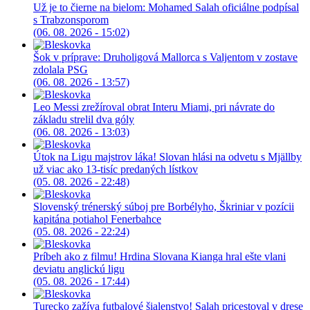
Už je to čierne na bielom: Mohamed Salah oficiálne podpísal
s Trabzonsporom
(06. 08. 2026 - 15:02)
Šok v príprave: Druholigová Mallorca s Valjentom v zostave
zdolala PSG
(06. 08. 2026 - 13:57)
Leo Messi zrežíroval obrat Interu Miami, pri návrate do
základu strelil dva góly
(06. 08. 2026 - 13:03)
Útok na Ligu majstrov láka! Slovan hlási na odvetu s Mjällby
už viac ako 13-tisíc predaných lístkov
(05. 08. 2026 - 22:48)
Slovenský trénerský súboj pre Borbélyho, Škriniar v pozícii
kapitána potiahol Fenerbahce
(05. 08. 2026 - 22:24)
Príbeh ako z filmu! Hrdina Slovana Kianga hral ešte vlani
deviatu anglickú ligu
(05. 08. 2026 - 17:44)
Turecko zažíva futbalové šialenstvo! Salah pricestoval v drese