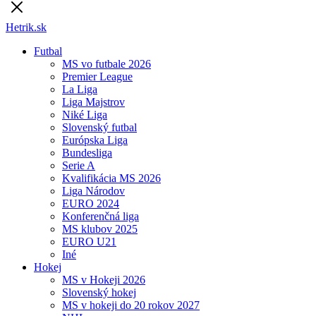
Hetrik.sk
Futbal
MS vo futbale 2026
Premier League
La Liga
Liga Majstrov
Niké Liga
Slovenský futbal
Európska Liga
Bundesliga
Serie A
Kvalifikácia MS 2026
Liga Národov
EURO 2024
Konferenčná liga
MS klubov 2025
EURO U21
Iné
Hokej
MS v Hokeji 2026
Slovenský hokej
MS v hokeji do 20 rokov 2027