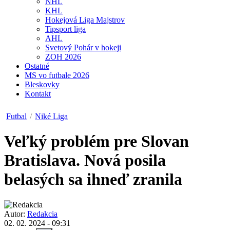
NHL
KHL
Hokejová Liga Majstrov
Tipsport liga
AHL
Svetový Pohár v hokeji
ZOH 2026
Ostatné
MS vo futbale 2026
Bleskovky
Kontakt
Futbal
/
Niké Liga
Veľký problém pre Slovan
Bratislava. Nová posila
belasých sa ihneď zranila
Autor:
Redakcia
02. 02. 2024 - 09:31