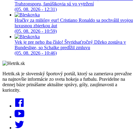
Trabzonsporu, fanúšikovia sú vo vytržení
(05. 08. 2026 - 12:31)
Hračky za milióny eur! Cristiano Ronaldo sa pochválil svojou
luxusnou zbierkou áut
(05. 08. 2026 - 10:59)
Vek je pre neho iba číslo! Štyridsaťročný Džeko zostáva v
Bundeslige, so Schalke predĺžil zmluvu
(05. 08. 2026 - 10:46)
Hetrik.sk je slovenský športový portál, ktorý sa zameriava prevažne
na najnovšie informácie zo sveta hokeja a futbalu. Pravidelne na
dennej báze prinášame aktuálne správy, góly, zaujímavosti a
kuriozity.