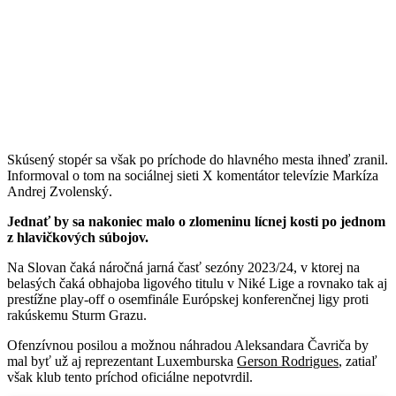
Skúsený stopér sa však po príchode do hlavného mesta ihneď zranil.
Informoval o tom na sociálnej sieti X komentátor televízie Markíza
Andrej Zvolenský.
Jednať by sa nakoniec malo o zlomeninu lícnej kosti po jednom
z hlavičkových súbojov.
Na Slovan čaká náročná jarná časť sezóny 2023/24, v ktorej na
belasých čaká obhajoba ligového titulu v Niké Lige a rovnako tak aj
prestížne play-off o osemfinále Európskej konferenčnej ligy proti
rakúskemu Sturm Grazu.
Ofenzívnou posilou a možnou náhradou Aleksandara Čavriča by
mal byť už aj reprezentant Luxemburska
Gerson Rodrigues
, zatiaľ
však klub tento príchod oficiálne nepotvrdil.