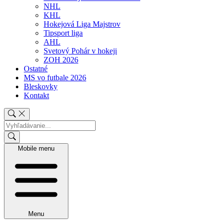
NHL
KHL
Hokejová Liga Majstrov
Tipsport liga
AHL
Svetový Pohár v hokeji
ZOH 2026
Ostatné
MS vo futbale 2026
Bleskovky
Kontakt
Mobile menu
Menu