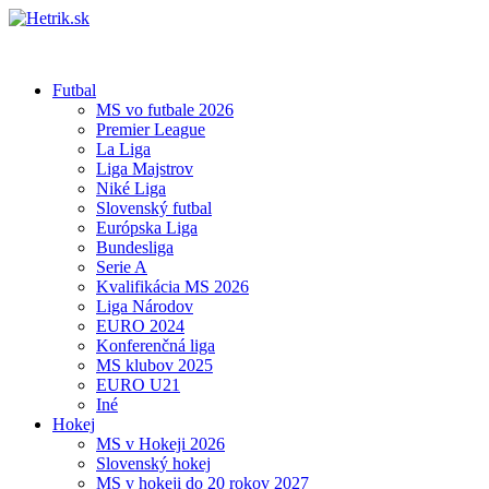
Futbal
MS vo futbale 2026
Premier League
La Liga
Liga Majstrov
Niké Liga
Slovenský futbal
Európska Liga
Bundesliga
Serie A
Kvalifikácia MS 2026
Liga Národov
EURO 2024
Konferenčná liga
MS klubov 2025
EURO U21
Iné
Hokej
MS v Hokeji 2026
Slovenský hokej
MS v hokeji do 20 rokov 2027