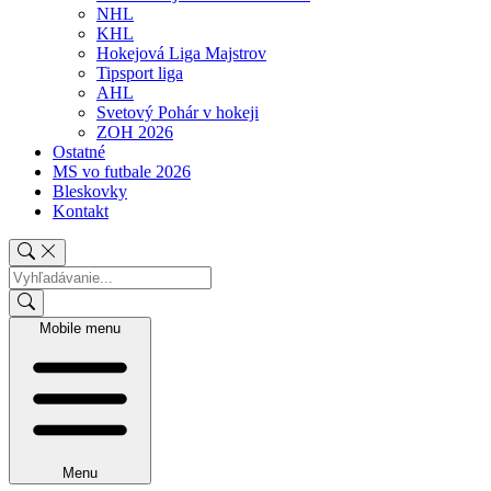
NHL
KHL
Hokejová Liga Majstrov
Tipsport liga
AHL
Svetový Pohár v hokeji
ZOH 2026
Ostatné
MS vo futbale 2026
Bleskovky
Kontakt
Mobile menu
Menu