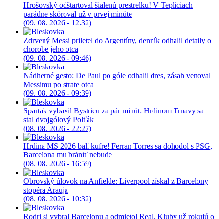
Hrošovský odštartoval šialenú prestrelku! V Tepliciach
parádne skóroval už v prvej minúte
(09. 08. 2026 - 12:32)
Zdrvený Messi priletel do Argentíny, denník odhalil detaily o
chorobe jeho otca
(09. 08. 2026 - 09:46)
Nádherné gesto: De Paul po góle odhalil dres, zásah venoval
Messimu po strate otca
(09. 08. 2026 - 09:39)
Spartak vybavil Bystricu za pár minút: Hrdinom Trnavy sa
stal dvojgólový Polťák
(08. 08. 2026 - 22:27)
Hrdina MS 2026 balí kufre! Ferran Torres sa dohodol s PSG,
Barcelona mu brániť nebude
(08. 08. 2026 - 16:59)
Obrovský úlovok na Anfielde: Liverpool získal z Barcelony
stopéra Arauja
(08. 08. 2026 - 10:32)
Rodri si vybral Barcelonu a odmietol Real. Kluby už rokujú o