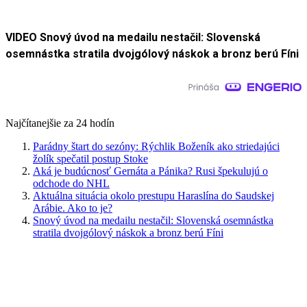
VIDEO Snový úvod na medailu nestačil: Slovenská
osemnástka stratila dvojgólový náskok a bronz berú Fíni
Najčítanejšie za 24 hodín
Parádny štart do sezóny: Rýchlik Boženík ako striedajúci
žolík spečatil postup Stoke
Aká je budúcnosť Gernáta a Pánika? Rusi špekulujú o
odchode do NHL
Aktuálna situácia okolo prestupu Haraslína do Saudskej
Arábie. Ako to je?
Snový úvod na medailu nestačil: Slovenská osemnástka
stratila dvojgólový náskok a bronz berú Fíni