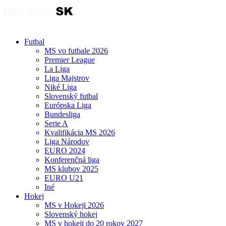
Futbal
MS vo futbale 2026
Premier League
La Liga
Liga Majstrov
Niké Liga
Slovenský futbal
Európska Liga
Bundesliga
Serie A
Kvalifikácia MS 2026
Liga Národov
EURO 2024
Konferenčná liga
MS klubov 2025
EURO U21
Iné
Hokej
MS v Hokeji 2026
Slovenský hokej
MS v hokeji do 20 rokov 2027