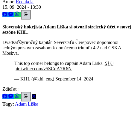
Autor:
Redakcia
15. 09. 2024 - 13:30
Slovenský hokejista Adam Liška si otvoril strelecký účet v novej
sezóne KHL.
Dvadsaťštyriročný kapitán Severstaľu Čerepovec dopomohol
jedným presným zásahom k domácemu triumfu 4:2 nad CSKA
Moskva.
This top corner belongs to captain Adam Liska 🇸🇰
pic.twitter.com/v5SCdA7R6N
— KHL (@khl_eng)
September 14, 2024
Zdieľať:
Tagy:
Adam Liška