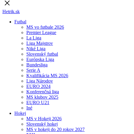
Hetrik.sk
Futbal
MS vo futbale 2026
Premier League
La Liga
Liga Majstrov
Niké Liga
Slovenský futbal
Európska Liga
Bundesliga
Serie A
Kvalifikácia MS 2026
Liga Národov
EURO 2024
Konferenčná liga
MS klubov 2025
EURO U21
Iné
Hokej
MS v Hokeji 2026
Slovenský hokej
MS v hokeji do 20 rokov 2027