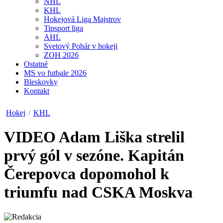
NHL
KHL
Hokejová Liga Majstrov
Tipsport liga
AHL
Svetový Pohár v hokeji
ZOH 2026
Ostatné
MS vo futbale 2026
Bleskovky
Kontakt
Hokej
/
KHL
VIDEO
Adam Liška strelil
prvý gól v sezóne. Kapitán
Čerepovca dopomohol k
triumfu nad CSKA Moskva