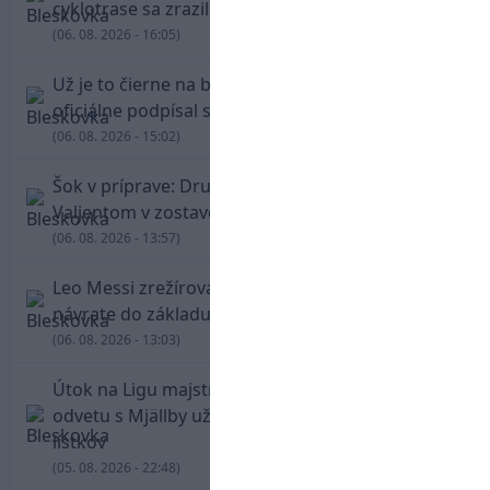
cyklotrase sa zrazil s bežcom
(06. 08. 2026 - 16:05)
Už je to čierne na bielom: Mohamed Salah
oficiálne podpísal s Trabzonsporom
(06. 08. 2026 - 15:02)
Šok v príprave: Druholigová Mallorca s
Valjentom v zostave zdolala PSG
(06. 08. 2026 - 13:57)
Leo Messi zrežíroval obrat Interu Miami, pri
návrate do základu strelil dva góly
(06. 08. 2026 - 13:03)
Útok na Ligu majstrov láka! Slovan hlási na
odvetu s Mjällby už viac ako 13-tisíc predaných
lístkov
(05. 08. 2026 - 22:48)