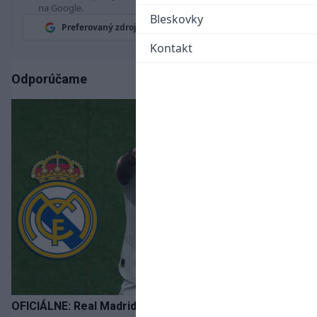
na Google.
Bleskovky
Preferovaný zdroj
Google News
Kontakt
Odporúčame
OFICIÁLNE: Real Madrid rozbil bank. Z Lipska prichádza