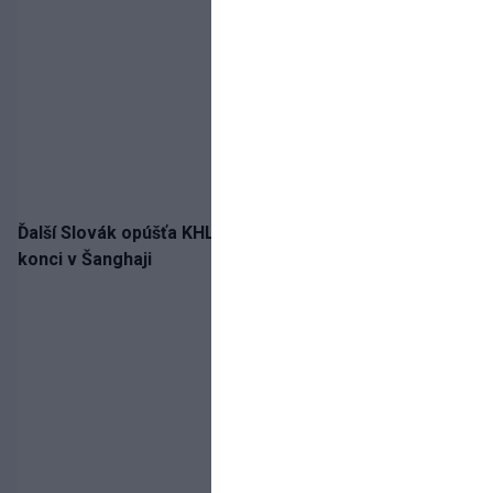
Ďalší Slovák opúšťa KHL. Patrik Rybár sa dohodol na
konci v Šanghaji