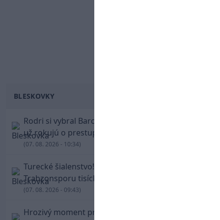
BLESKOVKY
Rodri si vybral Barcelonu a odmietol Real. Kluby
už rokujú o prestupovej čiastke
(07. 08. 2026 - 10:34)
Turecké šialenstvo! Salaha vítali na štadióne
Trabzonsporu tisícky fanúšikov
(07. 08. 2026 - 09:43)
Hrozivý moment pre Zdena Cháru! Na