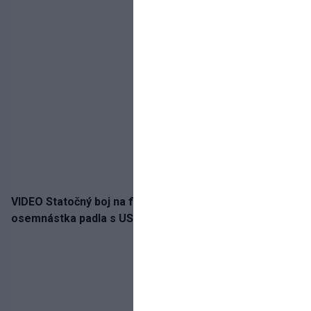
VIDEO Statočný boj na finále nestačil: Slovenská
osemnástka padla s USA a zabojuje o bronz