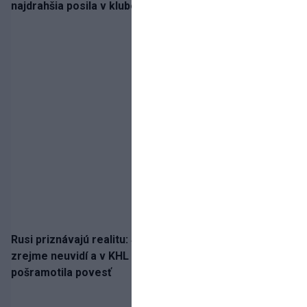
najdrahšia posila v klubovej histórii
Rusi priznávajú realitu: Spartak milióny od Ružičku
zrejme neuvidí a v KHL si už nezahrá. Liga si
pošramotila povesť