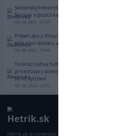
Slovenský trénerský súboj pre Borbélyho,
Škriniar v pozícii kapitána potiahol Fenerbahce
(05. 08. 2026 - 22:24)
Príbeh ako z filmu! Hrdina Slovana Kianga hral
ešte vlani deviatu anglickú ligu
(05. 08. 2026 - 17:44)
Turecko zažíva futbalové šialenstvo! Salah
pricestoval v drese Trabzonsporu, fanúšikovia
sú vo vytržení
(05. 08. 2026 - 12:31)
Hetrik.sk je slovenský športový portál, ktorý sa