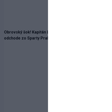
Obrovský šok! Kapitán Lukáš Haraslín je údajne na
odchode zo Sparty Praha