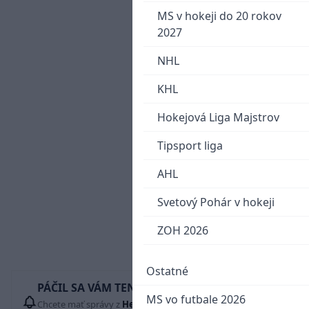
MS v hokeji do 20 rokov
2027
NHL
KHL
Hokejová Liga Majstrov
Tipsport liga
AHL
Svetový Pohár v hokeji
ZOH 2026
Ostatné
PÁČIL SA VÁM TENTO ČLÁNOK?
MS vo futbale 2026
Chcete mať správy z
Hetrik.sk
vždy ako prví? Pridajte si nás