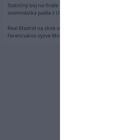
Statočný boj na finále nestačil: Slovenská
osemnástka padla s USA a zabojuje o bronz
Real Madrid na skok od Slovenska: Borbélyho
Ferencváros vyzve Mourinhove hviezdy