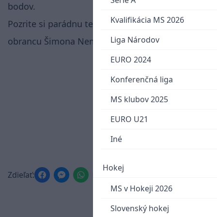
Serie A
bodov.
Kvalifikácia MS 2026
Pozrite si parádnu teč po nastrelenom puku od
Liga Národov
obrancu Šimona Nemca.
EURO 2024
Konferenčná liga
MS klubov 2025
EURO U21
Iné
Hokej
Zdieľať:
MS v Hokeji 2026
Slovenský hokej