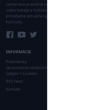
zameriava prevažne na najnovšie informácie zo
sveta hokeja a futbalu. Pravidelne na dennej báze
prinášame aktuálne správy, góly, zaujímavosti a
kuriozity.
INFORMÁCIE
MAPA WEBU:
Podmienky
Futbal
spracovania osobných
Hokej
údajov + Cookies
Ostatné
RSS Feed
Bleskovky
Kontakt