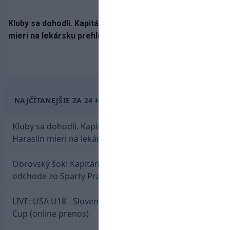
Kluby sa dohodli. Kapitán Sparty Praha Lukáš Haraslín
mieri na lekársku prehliadku
NAJČÍTANEJŠIE ZA 24 HODÍN
Kluby sa dohodli. Kapitán Sparty Praha Lukáš
Haraslín mieri na lekársku prehliadku
Obrovský šok! Kapitán Lukáš Haraslín je údajne na
odchode zo Sparty Praha
LIVE: USA U18 - Slovensko U18 / Hlinka-Gretzky
Cup (online prenos)