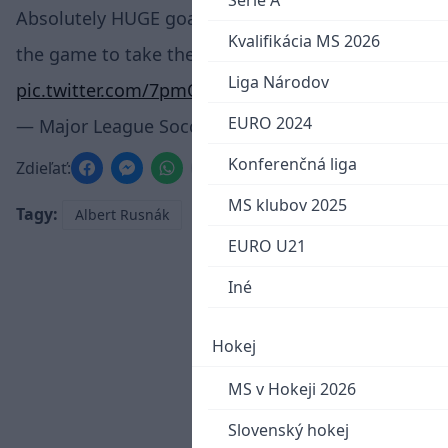
Serie A
Absolutely HUGE goal from Albert Rusnak late in
Kvalifikácia MS 2026
the game to take the lead! Wow.
#RSL
Liga Národov
pic.twitter.com/7pmO7jHrFa
EURO 2024
— Major League Soccer (@MLS)
October 28, 2021
Konferenčná liga
Zdieľať:
MS klubov 2025
Tagy:
Albert Rusnák
EURO U21
Iné
Hokej
MS v Hokeji 2026
Slovenský hokej