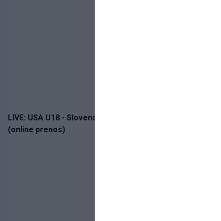
LIVE: USA U18 - Slovensko U18 / Hlinka-Gretzky Cup
(online prenos)