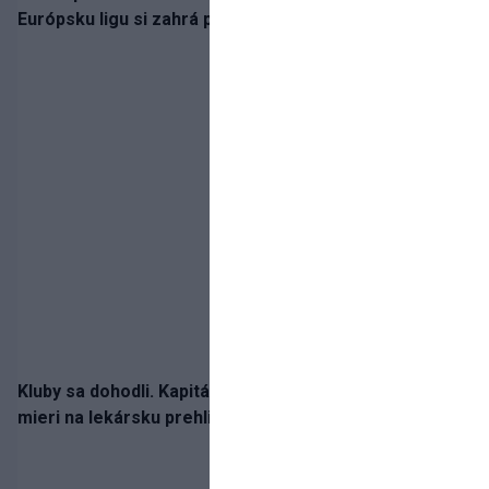
Európsku ligu si zahrá proti Salzburgu alebo Pafosu
Kluby sa dohodli. Kapitán Sparty Praha Lukáš Haraslín
mieri na lekársku prehliadku