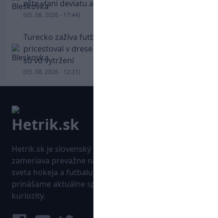
ešte vlani deviatu anglickú ligu
(05. 08. 2026 - 17:44)
Turecko zažíva futbalové šialenstvo! Salah
pricestoval v drese Trabzonsporu, fanúšikovia
sú vo vytržení
(05. 08. 2026 - 12:31)
Hetrik.sk je slovenský športový portál, ktorý sa
zameriava prevažne na najnovšie informácie zo
sveta hokeja a futbalu. Pravidelne na dennej báze
prinášame aktuálne správy, góly, zaujímavosti a
kuriozity.