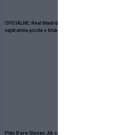
OFICIÁLNE: Real Madrid rozbil bank. Z Lipska prichádza
najdrahšia posila v klubovej histórii
Plán B pre Slovan: Ak stroskotá v Lige majstrov, o