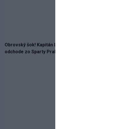
Obrovský šok! Kapitán Lukáš Haraslín je údajne na
odchode zo Sparty Praha