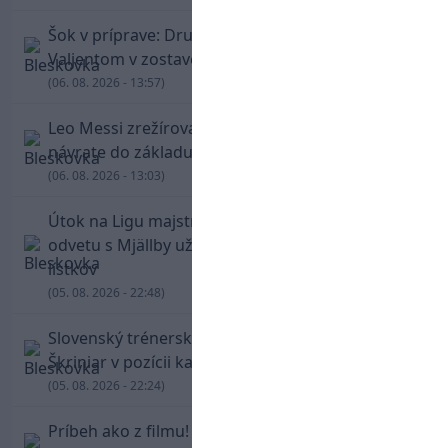
Šok v príprave: Druholigová Mallorca s
Valjentom v zostave zdolala PSG
(06. 08. 2026 - 13:57)
Leo Messi zrežíroval obrat Interu Miami, pri
návrate do základu strelil dva góly
(06. 08. 2026 - 13:03)
Útok na Ligu majstrov láka! Slovan hlási na
odvetu s Mjällby už viac ako 13-tisíc predaných
lístkov
(05. 08. 2026 - 22:48)
Slovenský trénerský súboj pre Borbélyho,
Škriniar v pozícii kapitána potiahol Fenerbahce
(05. 08. 2026 - 22:24)
Príbeh ako z filmu! Hrdina Slovana Kianga hral