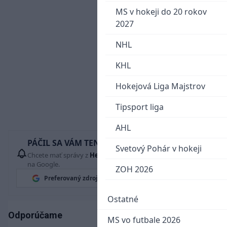
MS v hokeji do 20 rokov
2027
NHL
KHL
Hokejová Liga Majstrov
Tipsport liga
AHL
PÁČIL SA VÁM TENTO ČLÁNOK?
Svetový Pohár v hokeji
Chcete mať správy z
Hetrik.sk
vždy ako prví? Pridajte si nás
na Google.
ZOH 2026
Preferovaný zdroj
Google News
Ostatné
Odporúčame
MS vo futbale 2026