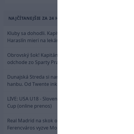
NAJČÍTANEJŠIE ZA 24 HODÍN
Kluby sa dohodli. Kapitán Sparty Praha Lukáš
Haraslín mieri na lekársku prehliadku
Obrovský šok! Kapitán Lukáš Haraslín je údajne na
odchode zo Sparty Praha
Dunajská Streda si narobila v Holandsku poriadnu
hanbu. Od Twente inkasovala poltucet
LIVE: USA U18 - Slovensko U18 / Hlinka-Gretzky
Cup (online prenos)
Real Madrid na skok od Slovenska: Borbélyho
Ferencváros vyzve Mourinhove hviezdy