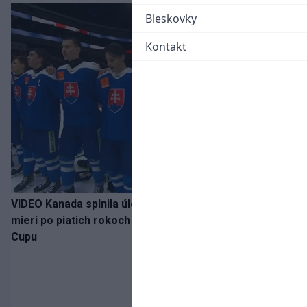
Bleskovky
Kontakt
VIDEO Kanada splnila úlohu! Slovenská osemnástka
mieri po piatich rokoch do semifinále Hlinka Gretzky
Cupu