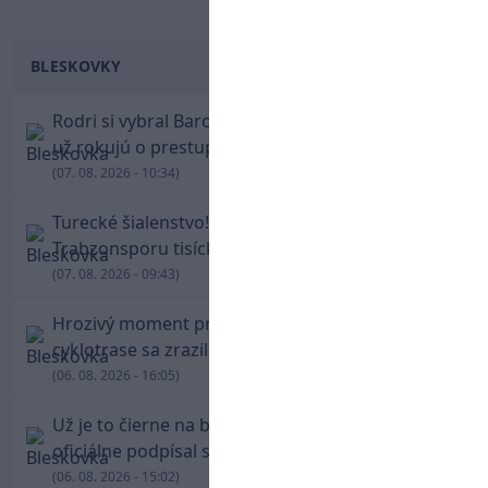
BLESKOVKY
Rodri si vybral Barcelonu a odmietol Real. Kluby
už rokujú o prestupovej čiastke
(07. 08. 2026 - 10:34)
Turecké šialenstvo! Salaha vítali na štadióne
Trabzonsporu tisícky fanúšikov
(07. 08. 2026 - 09:43)
Hrozivý moment pre Zdena Cháru! Na
cyklotrase sa zrazil s bežcom
(06. 08. 2026 - 16:05)
Už je to čierne na bielom: Mohamed Salah
oficiálne podpísal s Trabzonsporom
(06. 08. 2026 - 15:02)