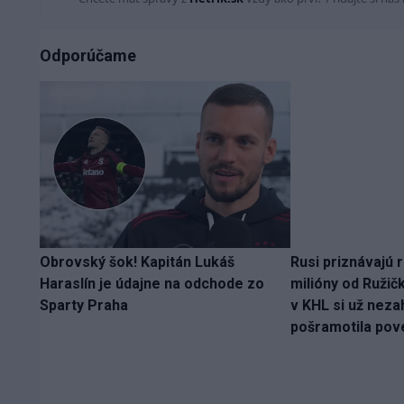
Odporúčame
Obrovský šok! Kapitán Lukáš
Rusi priznávajú r
Haraslín je údajne na odchode zo
milióny od Ružič
Sparty Praha
v KHL si už nezah
pošramotila pov