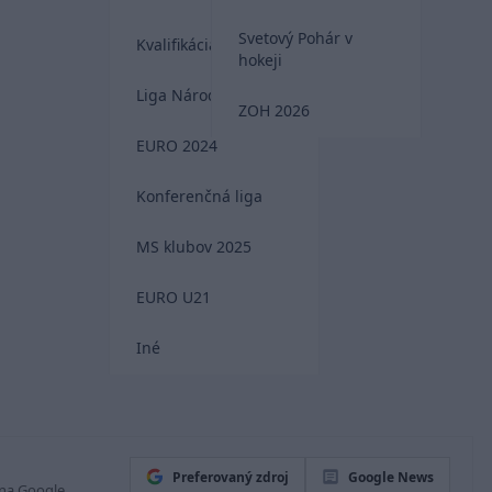
Svetový Pohár v
Kvalifikácia MS 2026
hokeji
Liga Národov
ZOH 2026
EURO 2024
Konferenčná liga
MS klubov 2025
EURO U21
Iné
Preferovaný zdroj
Google News
 na Google.