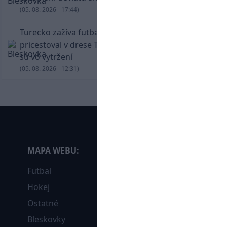
(05. 08. 2026 - 17:44)
Turecko zažíva futbalové šialenstvo! Salah
pricestoval v drese Trabzonsporu, fanúšikovia
sú vo vytržení
(05. 08. 2026 - 12:31)
MAPA WEBU:
Futbal
Hokej
Ostatné
Bleskovky