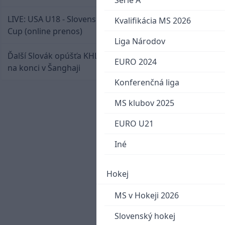
Serie A
LIVE: USA U18 - Slovensko U18 / Hlinka-Gretzky
Kvalifikácia MS 2026
Cup (online prenos)
Liga Národov
Ďalší Slovák opúšťa KHL. Patrik Rybár sa dohodol
EURO 2024
na konci v Šanghaji
Konferenčná liga
MS klubov 2025
EURO U21
Iné
Hokej
MS v Hokeji 2026
Slovenský hokej