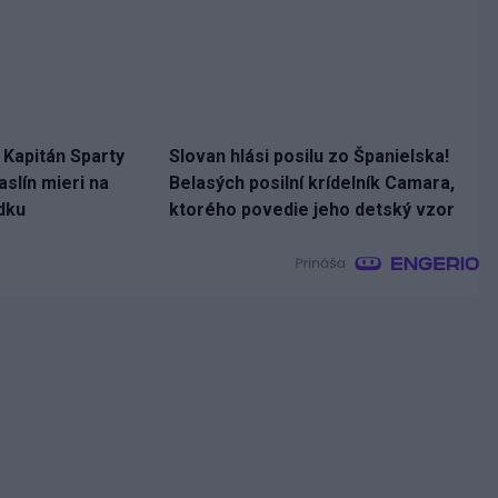
. Kapitán Sparty
Slovan hlási posilu zo Španielska!
slín mieri na
Belasých posilní krídelník Camara,
dku
ktorého povedie jeho detský vzor