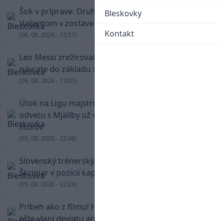
Šok v príprave: Druholigová Mallorca s
Bleskovky
Valjentom v zostave zdolala PSG
Kontakt
(06. 08. 2026 - 13:57)
Leo Messi zrežíroval obrat Interu Miami, pri
návrate do základu strelil dva góly
(06. 08. 2026 - 13:03)
Útok na Ligu majstrov láka! Slovan hlási na
odvetu s Mjällby už viac ako 13-tisíc predaných
lístkov
(05. 08. 2026 - 22:48)
Slovenský trénerský súboj pre Borbélyho,
Škriniar v pozícii kapitána potiahol Fenerbahce
(05. 08. 2026 - 22:24)
Príbeh ako z filmu! Hrdina Slovana Kianga hral
ešte vlani deviatu anglickú ligu