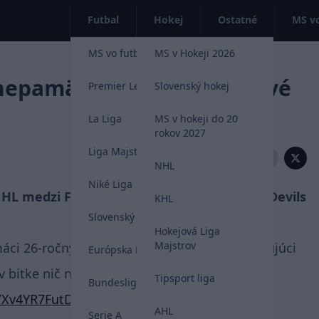
Futbal
Hokej
Ostatné
MS vo
MS vo futbale 2026
MS v Hokeji 2026
nepamätala. Staré hokejové
Premier League
Slovenský hokej
La Liga
MS v hokeji do 20
rokov 2027
Liga Majstrov
Zdieľať:
NHL
Niké Liga
HL medzi Floridou Panthers a New Jersey Devils
KHL
Slovenský futbal
Hokejová Liga
Majstrov
máci 26-ročný útočník Jonah Gadjovich a hosťujúci
Európska Liga
v bitke nič nedarovali, veď posúďte sami.
Tipsport liga
Bundesliga
m/Xv4YR7FutD
AHL
Serie A