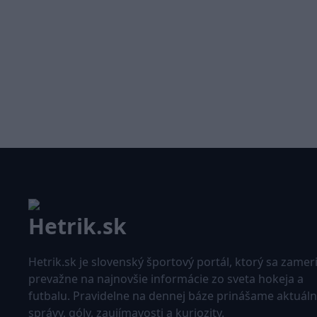
Hetrik.sk je slovenský športový portál, ktorý sa zamer
prevažne na najnovšie informácie zo sveta hokeja a
futbalu. Pravidelne na dennej báze prinášame aktuál
správy, góly, zaujímavosti a kuriozity.