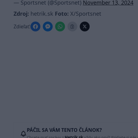
— Sportsnet (@Sportsnet)
November 13, 2024
Zdroj:
hetrik.sk
Foto:
X/Sportsnet
Zdieľať:
PÁČIL SA VÁM TENTO ČLÁNOK?
Chcete mať správy z
Hetrik.sk
vždy ako prví? Pridajte si nás