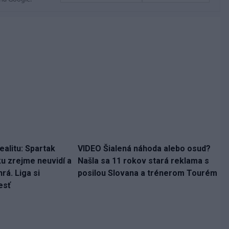
ealitu: Spartak
VIDEO Šialená náhoda alebo osud?
ku zrejme neuvidí a
Našla sa 11 rokov stará reklama s
rá. Liga si
posilou Slovana a trénerom Tourém
esť