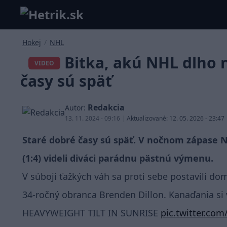
Hokej
/
NHL
Bitka, akú NHL dlho 
VIDEO
časy sú späť
Redakcia
Autor:
13. 11. 2024 - 09:16
|
Aktualizované: 12. 05. 2026 - 23:47
Staré dobré časy sú späť. V nočnom zápase N
(1:4) videli diváci parádnu pästnú výmenu.
V súboji ťažkých váh sa proti sebe postavili do
34-ročný obranca Brenden Dillon. Kanaďania si 
HEAVYWEIGHT TILT IN SUNRISE
pic.twitter.co