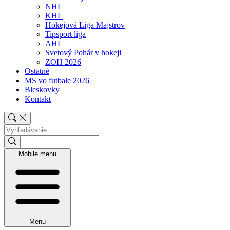
NHL
KHL
Hokejová Liga Majstrov
Tipsport liga
AHL
Svetový Pohár v hokeji
ZOH 2026
Ostatné
MS vo futbale 2026
Bleskovky
Kontakt
Mobile menu
Menu