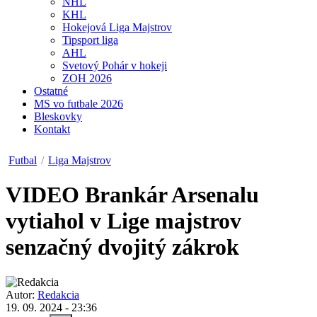
NHL
KHL
Hokejová Liga Majstrov
Tipsport liga
AHL
Svetový Pohár v hokeji
ZOH 2026
Ostatné
MS vo futbale 2026
Bleskovky
Kontakt
Futbal
/
Liga Majstrov
VIDEO
Brankár Arsenalu
vytiahol v Lige majstrov
senzačný dvojitý zákrok
Autor:
Redakcia
19. 09. 2024 - 23:36