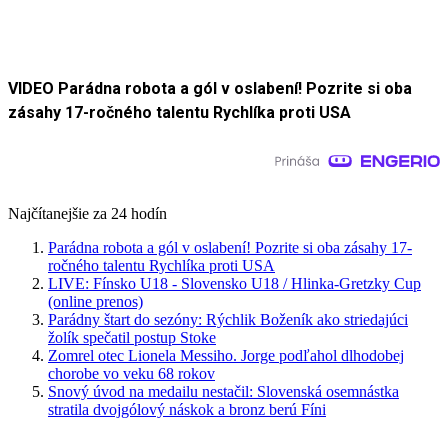
VIDEO Parádna robota a gól v oslabení! Pozrite si oba
zásahy 17-ročného talentu Rychlíka proti USA
Najčítanejšie za 24 hodín
Parádna robota a gól v oslabení! Pozrite si oba zásahy 17-
ročného talentu Rychlíka proti USA
LIVE: Fínsko U18 - Slovensko U18 / Hlinka-Gretzky Cup
(online prenos)
Parádny štart do sezóny: Rýchlik Boženík ako striedajúci
žolík spečatil postup Stoke
Zomrel otec Lionela Messiho. Jorge podľahol dlhodobej
chorobe vo veku 68 rokov
Snový úvod na medailu nestačil: Slovenská osemnástka
stratila dvojgólový náskok a bronz berú Fíni