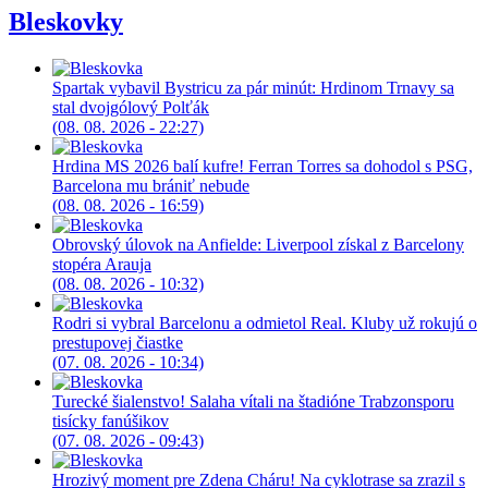
Bleskovky
Spartak vybavil Bystricu za pár minút: Hrdinom Trnavy sa
stal dvojgólový Polťák
(08. 08. 2026 - 22:27)
Hrdina MS 2026 balí kufre! Ferran Torres sa dohodol s PSG,
Barcelona mu brániť nebude
(08. 08. 2026 - 16:59)
Obrovský úlovok na Anfielde: Liverpool získal z Barcelony
stopéra Arauja
(08. 08. 2026 - 10:32)
Rodri si vybral Barcelonu a odmietol Real. Kluby už rokujú o
prestupovej čiastke
(07. 08. 2026 - 10:34)
Turecké šialenstvo! Salaha vítali na štadióne Trabzonsporu
tisícky fanúšikov
(07. 08. 2026 - 09:43)
Hrozivý moment pre Zdena Cháru! Na cyklotrase sa zrazil s