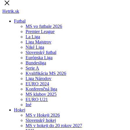
Hetrik.sk
Futbal
MS vo futbale 2026
Premier League
La Liga
Liga Majstrov
Niké Liga
Slovenský futbal
Európska Liga
Bundesliga
Serie A
Kvalifikácia MS 2026
Liga Národov
EURO 2024
Konferenčná liga
MS klubov 2025
EURO U21
Iné
Hokej
MS v Hokeji 2026
Slovenský hokej
MS v hokeji do 20 rokov 2027