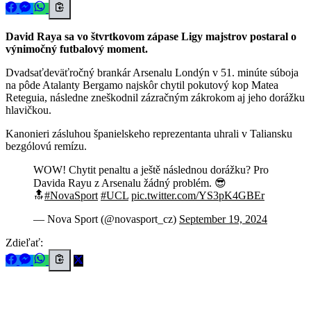
David Raya sa vo štvrtkovom zápase Ligy majstrov postaral o
výnimočný futbalový moment.
Dvadsaťdeväťročný brankár Arsenalu Londýn v 51. minúte súboja
na pôde Atalanty Bergamo najskôr chytil pokutový kop Matea
Reteguia, následne zneškodnil zázračným zákrokom aj jeho dorážku
hlavičkou.
Kanonieri zásluhou španielskeho reprezentanta uhrali v Taliansku
bezgólovú remízu.
WOW! Chytit penaltu a ještě následnou dorážku? Pro
Davida Rayu z Arsenalu žádný problém. 😎
🔝
#NovaSport
#UCL
pic.twitter.com/YS3pK4GBEr
— Nova Sport (@novasport_cz)
September 19, 2024
Zdieľať: