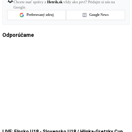
Chcete mať správy z
Hetrik.sk
vždy ako prví? Pridajte si nás na
Google.
Preferovaný zdroj
Google News
Odporúčame
LIVE: Fínsko U18 - Slovensko U18 / Hlinka-Gretzky Cup