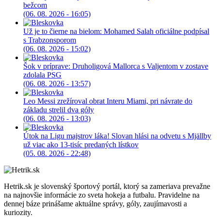
bežcom
(06. 08. 2026 - 16:05)
Už je to čierne na bielom: Mohamed Salah oficiálne podpísal
s Trabzonsporom
(06. 08. 2026 - 15:02)
Šok v príprave: Druholigová Mallorca s Valjentom v zostave
zdolala PSG
(06. 08. 2026 - 13:57)
Leo Messi zrežíroval obrat Interu Miami, pri návrate do
základu strelil dva góly
(06. 08. 2026 - 13:03)
Útok na Ligu majstrov láka! Slovan hlási na odvetu s Mjällby
už viac ako 13-tisíc predaných lístkov
(05. 08. 2026 - 22:48)
Hetrik.sk je slovenský športový portál, ktorý sa zameriava prevažne
na najnovšie informácie zo sveta hokeja a futbalu. Pravidelne na
dennej báze prinášame aktuálne správy, góly, zaujímavosti a
kuriozity.