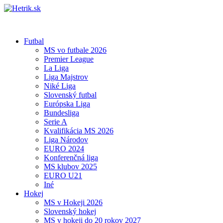
Futbal
MS vo futbale 2026
Premier League
La Liga
Liga Majstrov
Niké Liga
Slovenský futbal
Európska Liga
Bundesliga
Serie A
Kvalifikácia MS 2026
Liga Národov
EURO 2024
Konferenčná liga
MS klubov 2025
EURO U21
Iné
Hokej
MS v Hokeji 2026
Slovenský hokej
MS v hokeji do 20 rokov 2027