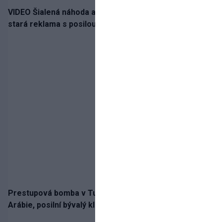
VIDEO Šialená náhoda alebo osud? Našla sa 11 rokov
stará reklama s posilou Slovana a trénerom Tourém
Prestupová bomba v Turecku! Salah nepôjde do
Arábie, posilní bývalý klub Hamšíka