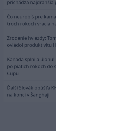
prichádza najdrahšia posila v klubovej histórii
Čo neurobíš pre kamaráta! Marián Hossa sa po
troch rokoch vracia na ľad
Zrodenie hviezdy: Tomáš Selič zničil Švajčiarov a
ovládol produktivitu Hlinka Gretzky Cupu
Kanada splnila úlohu! Slovenská osemnástka mieri
po piatich rokoch do semifinále Hlinka Gretzky
Cupu
Ďalší Slovák opúšťa KHL. Patrik Rybár sa dohodol
na konci v Šanghaji