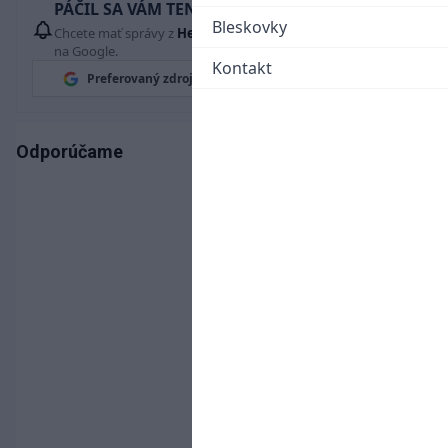
PÁČIL SA VÁM TENTO ČLÁNOK?
Bleskovky
Chcete mať správy z
Hetrik.sk
vždy ako prví? Pridajte si nás
na Google.
Kontakt
Preferovaný zdroj
Google News
Odporúčame