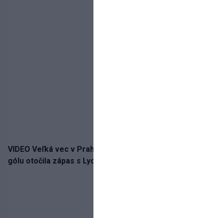
VIDEO Veľká vec v Prahe. Sparta napriek vlastnému
gólu otočila zápas s Lyonom