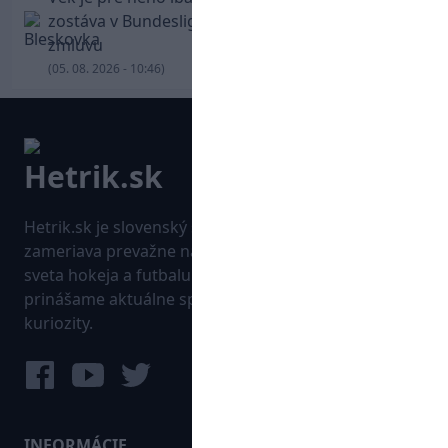
zostáva v Bundeslige, so Schalke predĺžil
zmluvu
(05. 08. 2026 - 10:46)
Hetrik.sk je slovenský športový portál, ktorý sa
zameriava prevažne na najnovšie informácie zo
sveta hokeja a futbalu. Pravidelne na dennej báze
prinášame aktuálne správy, góly, zaujímavosti a
kuriozity.
INFORMÁCIE
MAPA WEBU: