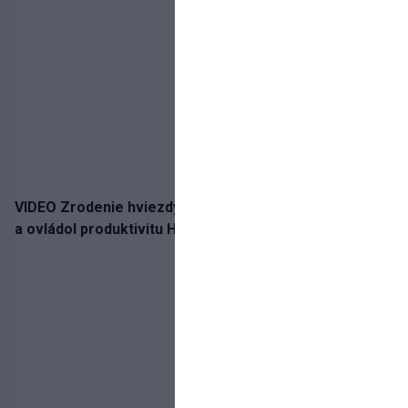
VIDEO Zrodenie hviezdy: Tomáš Selič zničil Švajčiarov
a ovládol produktivitu Hlinka Gretzky Cupu