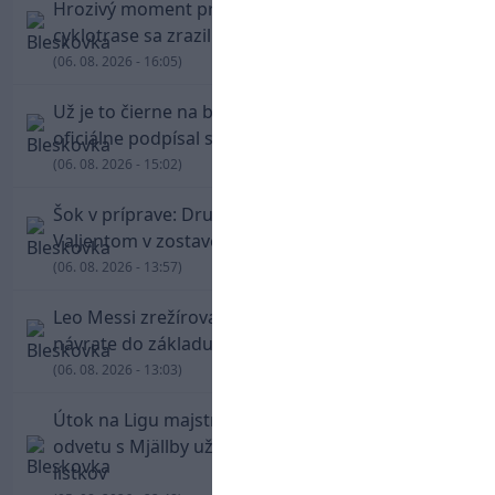
Hrozivý moment pre Zdena Cháru! Na
cyklotrase sa zrazil s bežcom
(06. 08. 2026 - 16:05)
Už je to čierne na bielom: Mohamed Salah
oficiálne podpísal s Trabzonsporom
(06. 08. 2026 - 15:02)
Šok v príprave: Druholigová Mallorca s
Valjentom v zostave zdolala PSG
(06. 08. 2026 - 13:57)
Leo Messi zrežíroval obrat Interu Miami, pri
návrate do základu strelil dva góly
(06. 08. 2026 - 13:03)
Útok na Ligu majstrov láka! Slovan hlási na
odvetu s Mjällby už viac ako 13-tisíc predaných
lístkov