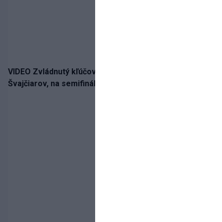
VIDEO Zvládnutý kľúčový krok! Osemnástka zdolala
Švajčiarov, na semifinále potrebuje pomoc favorita