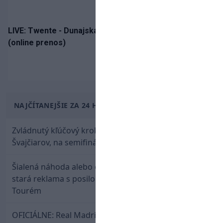
LIVE: Twente - Dunajská Streda / Konferenčná liga
(online prenos)
NAJČÍTANEJŠIE ZA 24 HODÍN
Zvládnutý kľúčový krok! Osemnástka zdolala
Švajčiarov, na semifinále potrebuje pomoc favorita
Šialená náhoda alebo osud? Našla sa 11 rokov
stará reklama s posilou Slovana a trénerom
Tourém
OFICIÁLNE: Real Madrid rozbil bank. Z Lipska