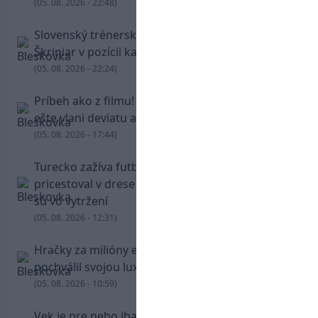
(05. 08. 2026 - 22:48)
Slovenský trénerský súboj pre Borbélyho,
Škriniar v pozícii kapitána potiahol Fenerbahce
(05. 08. 2026 - 22:24)
Príbeh ako z filmu! Hrdina Slovana Kianga hral
ešte vlani deviatu anglickú ligu
(05. 08. 2026 - 17:44)
Turecko zažíva futbalové šialenstvo! Salah
pricestoval v drese Trabzonsporu, fanúšikovia
sú vo vytržení
(05. 08. 2026 - 12:31)
Hračky za milióny eur! Cristiano Ronaldo sa
pochválil svojou luxusnou zbierkou áut
(05. 08. 2026 - 10:59)
Vek je pre neho iba číslo! Štyridsaťročný Džeko