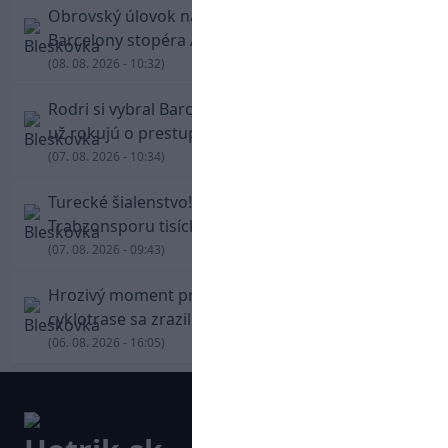
Obrovský úlovok na Anfielde: Liverpool získal z
Barcelony stopéra Arauja
(08. 08. 2026 - 10:32)
Rodri si vybral Barcelonu a odmietol Real. Kluby
už rokujú o prestupovej čiastke
(07. 08. 2026 - 10:34)
Turecké šialenstvo! Salaha vítali na štadióne
Trabzonsporu tisícky fanúšikov
(07. 08. 2026 - 09:43)
Hrozivý moment pre Zdena Cháru! Na
cyklotrase sa zrazil s bežcom
(06. 08. 2026 - 16:05)