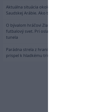
Aktuálna situácia okolo prestupu Haraslína do
Saudskej Arábie. Ako to je?
O bývalom hráčovi Zlatých Moraviec hovorí celý
futbalový svet. Pri oslave gólu sa prepadol do
tunela
Parádna strela z hranice šestnástky: Rusnák
prispel k hladkému triumfu Seattlu