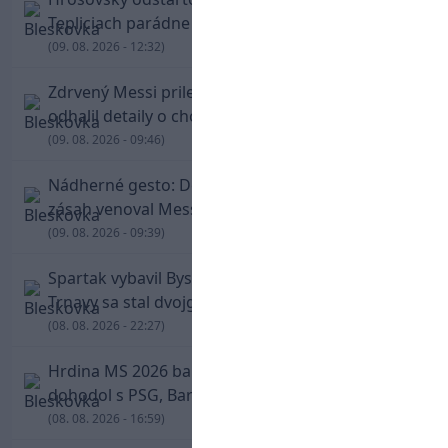
Tepliciach parádne skóroval už v prvej minúte
(09. 08. 2026 - 12:32)
Zdrvený Messi priletel do Argentíny, denník
odhalil detaily o chorobe jeho otca
(09. 08. 2026 - 09:46)
Nádherné gesto: De Paul po góle odhalil dres,
zásah venoval Messimu po strate otca
(09. 08. 2026 - 09:39)
Spartak vybavil Bystricu za pár minút: Hrdinom
Trnavy sa stal dvojgólový Polťák
(08. 08. 2026 - 22:27)
Hrdina MS 2026 balí kufre! Ferran Torres sa
dohodol s PSG, Barcelona mu brániť nebude
(08. 08. 2026 - 16:59)