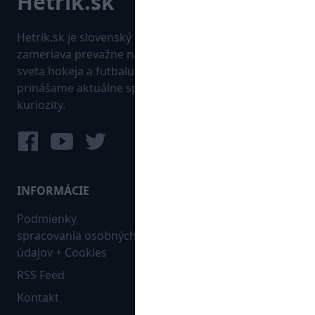
Hetrik.sk je slovenský športový portál, ktorý sa
zameriava prevažne na najnovšie informácie zo
sveta hokeja a futbalu. Pravidelne na dennej báze
prinášame aktuálne správy, góly, zaujímavosti a
kuriozity.
INFORMÁCIE
MAPA WEBU:
Podmienky
Futbal
spracovania osobných
Hokej
údajov + Cookies
Ostatné
RSS Feed
Bleskovky
Kontakt