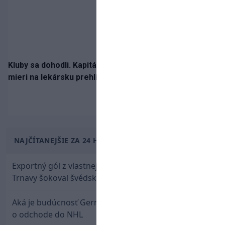
Kluby sa dohodli. Kapitán Sparty Praha Lukáš Haraslín
mieri na lekársku prehliadku
NAJČÍTANEJŠIE ZA 24 HODÍN
Exportný gól z vlastnej polovice: Bývalý útočník
Trnavy šokoval švédskeho giganta
Aká je budúcnosť Gernáta a Pánika? Rusi špekulujú
o odchode do NHL