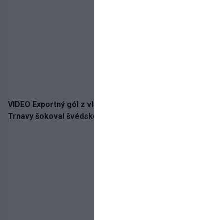
VIDEO Exportný gól z vlastnej polovice: Bývalý útočník
Trnavy šokoval švédskeho giganta