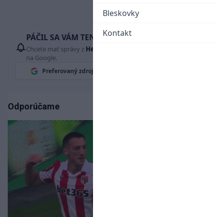
Bleskovky
Kontakt
PÁČIL SA VÁM TENTO ČLÁNOK?
Chcete mať správy z
Hetrik.sk
vždy ako prví? Pridajte si nás
na Google.
Preferovaný zdroj
Google News
Odporúčame