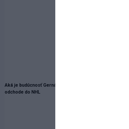
Aká je budúcnosť Gernáta a Pánika? Rusi špekulujú o
odchode do NHL