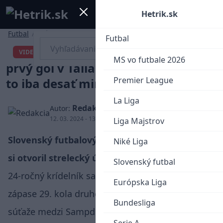
Mobile menu
Menu
Hetrik.sk
Futbal
/
Iné
Futbal
Dávid Ďuriš strelil krásny
VIDEO
MS vo futbale 2026
prvý gól v Taliansku. Potreboval na
Premier League
to iba desať minút
La Liga
Redakcia
Autor:
12. 03. 2024 - 13:10
Liga Majstrov
Slovenský futbalový reprezentant Dávid Ďuriš
Niké Liga
si otvoril strelecký účet v Serii B.
Slovenský futbal
24-ročný krídelník sa presadil v pondelňajšom
Európska Liga
zápase 29. kola druhej najvyššej talianskej
Bundesliga
súťaže medzi Sampdoriou a Ascoli Calcio.