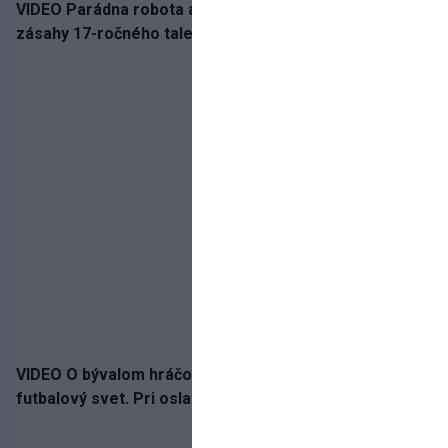
VIDEO Parádna robota a gól v oslabení! Pozrite si oba
zásahy 17-ročného talentu Rychlíka proti USA
VIDEO O bývalom hráčovi Zlatých Moraviec hovorí celý
futbalový svet. Pri oslave gólu sa prepadol do turnela