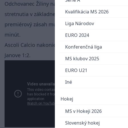
Serie A
Odchovanec Žiliny nastúpi iba do svojho prvého
Kvalifikácia MS 2026
stretnutia v základnej zostave, na prvý
Liga Národov
premiérový zásah mu tak stačilo odohrať desať
minút.
EURO 2024
Ascoli Calcio nakoniec prehralo na ihrisku v
Konferenčná liga
Janove 1:2.
MS klubov 2025
EURO U21
Iné
Hokej
MS v Hokeji 2026
Slovenský hokej