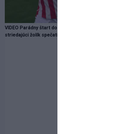
VIDEO Parádny štart do sezóny!: Rýchlik Boženík ako
striedajúci žolík spečatil postup Stoke