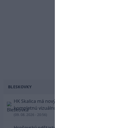
BLESKOVKY
HK Skalica má nový znak. Klub predstavil
kompletnú vizuálnu identitu
(09. 08. 2026 - 20:56)
Hrošovský odštartoval šialenú prestrelku! V