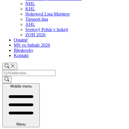
NHL
KHL
Hokejová Liga Majstrov
Tipsport liga
AHL
Svetový Pohár v hokeji
ZOH 2026
Ostatné
MS vo futbale 2026
Bleskovky
Kontakt
Mobile menu
Menu