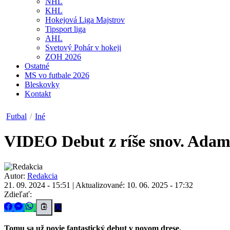
NHL
KHL
Hokejová Liga Majstrov
Tipsport liga
AHL
Svetový Pohár v hokeji
ZOH 2026
Ostatné
MS vo futbale 2026
Bleskovky
Kontakt
Futbal
/
Iné
VIDEO
Debut z ríše snov. Adam
Autor:
Redakcia
21. 09. 2024 - 15:51
|
Aktualizované: 10. 06. 2025 - 17:32
Zdieľať:
Tomu sa už povie fantastický debut v novom drese.