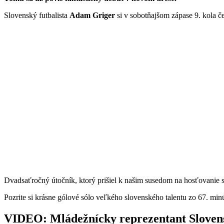
Slovenský futbalista
Adam Griger
si v sobotňajšom zápase 9. kola č
Dvadsaťročný útočník, ktorý prišiel k našim susedom na hosťovanie s
Pozrite si krásne gólové sólo veľkého slovenského talentu zo 67. mi
VIDEO: Mládežnícky reprezentant Slovens