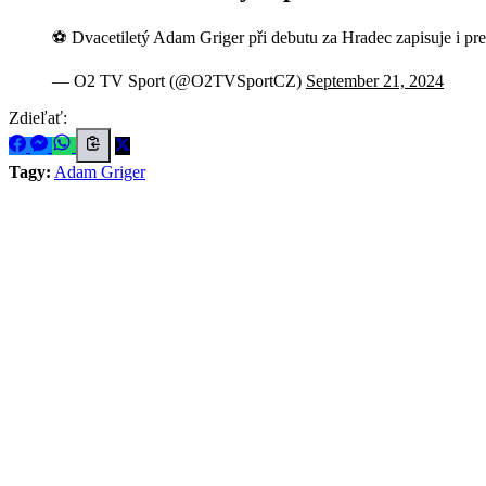
⚽️ Dvacetiletý Adam Griger při debutu za Hradec zapisuje i p
— O2 TV Sport (@O2TVSportCZ)
September 21, 2024
Zdieľať:
Tagy:
Adam Griger