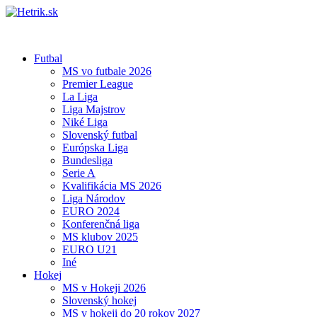
Futbal
MS vo futbale 2026
Premier League
La Liga
Liga Majstrov
Niké Liga
Slovenský futbal
Európska Liga
Bundesliga
Serie A
Kvalifikácia MS 2026
Liga Národov
EURO 2024
Konferenčná liga
MS klubov 2025
EURO U21
Iné
Hokej
MS v Hokeji 2026
Slovenský hokej
MS v hokeji do 20 rokov 2027