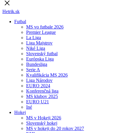
Hetrik.sk
Futbal
MS vo futbale 2026
Premier League
La Liga
Liga Majstrov
Niké Liga
Slovenský futbal
Európska Liga
Bundesliga
Serie A
Kvalifikácia MS 2026
Liga Národov
EURO 2024
Konferenčná liga
MS klubov 2025
EURO U21
Iné
Hokej
MS v Hokeji 2026
Slovenský hokej
MS v hokeji do 20 rokov 2027