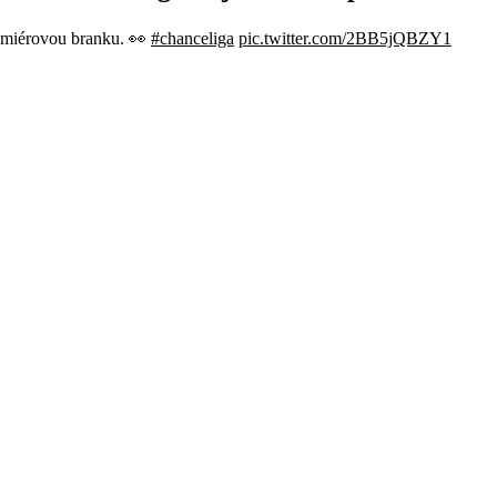
remiérovou branku. 👀
#chanceliga
pic.twitter.com/2BB5jQBZY1