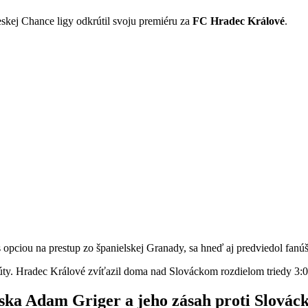
eskej Chance ligy odkrútil svoju premiéru za
FC Hradec Králové
.
 opciou na prestup zo španielskej Granady, sa hneď aj predviedol fanú
núty. Hradec Králové zvíťazil doma nad Slováckom rozdielom triedy 3:0
ka Adam Griger a jeho zásah proti Slovác