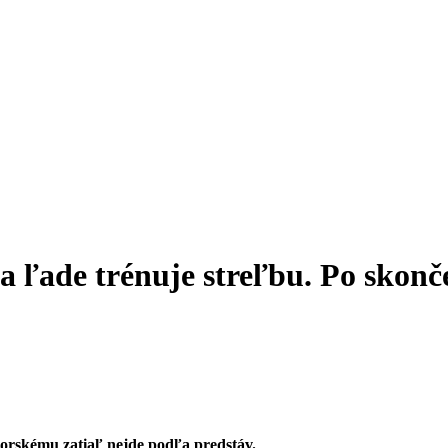
a ľade trénuje streľbu. Po skon
vorskému zatiaľ nejde podľa predstáv.