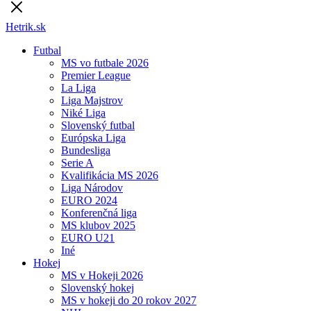
Hetrik.sk
Futbal
MS vo futbale 2026
Premier League
La Liga
Liga Majstrov
Niké Liga
Slovenský futbal
Európska Liga
Bundesliga
Serie A
Kvalifikácia MS 2026
Liga Národov
EURO 2024
Konferenčná liga
MS klubov 2025
EURO U21
Iné
Hokej
MS v Hokeji 2026
Slovenský hokej
MS v hokeji do 20 rokov 2027