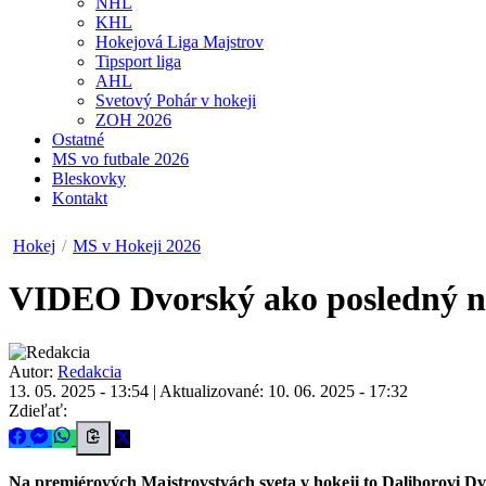
NHL
KHL
Hokejová Liga Majstrov
Tipsport liga
AHL
Svetový Pohár v hokeji
ZOH 2026
Ostatné
MS vo futbale 2026
Bleskovky
Kontakt
Hokej
/
MS v Hokeji 2026
VIDEO
Dvorský ako posledný n
Autor:
Redakcia
13. 05. 2025 - 13:54
|
Aktualizované: 10. 06. 2025 - 17:32
Zdieľať:
Na premiérových Majstrovstvách sveta v hokeji to Daliborovi D