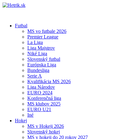
Futbal
MS vo futbale 2026
Premier League
La Liga
Liga Majstrov
Niké Liga
Slovenský futbal
Európska Liga
Bundesliga
Serie A
Kvalifikácia MS 2026
Liga Národov
EURO 2024
Konferenčná liga
MS klubov 2025
EURO U21
Iné
Hokej
MS v Hokeji 2026
Slovenský hokej
MS v hokeji do 20 rokov 2027