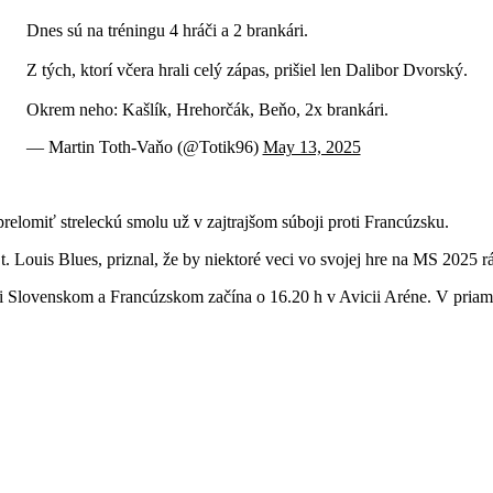
Dnes sú na tréningu 4 hráči a 2 brankári.
Z tých, ktorí včera hrali celý zápas, prišiel len Dalibor Dvorský.
Okrem neho: Kašlík, Hrehorčák, Beňo, 2x brankári.
— Martin Toth-Vaňo (@Totik96)
May 13, 2025
relomiť streleckú smolu už v zajtrajšom súboji proti Francúzsku.
ouis Blues, priznal, že by niektoré veci vo svojej hre na MS 2025 rád z
zi Slovenskom a Francúzskom začína o 16.20 h v Avicii Aréne. V priam