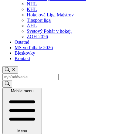
NHL
KHL
Hokejová Liga Majstrov
Tipsport liga
AHL
Svetový Pohár v hokeji
ZOH 2026
Ostatné
MS vo futbale 2026
Bleskovky
Kontakt
Mobile menu
Menu