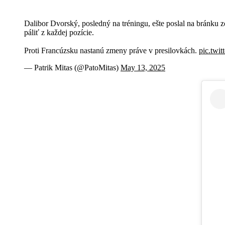
Dalibor Dvorský, posledný na tréningu, ešte poslal na bránku zop
páliť z každej pozície.
Proti Francúzsku nastanú zmeny práve v presilovkách.
pic.twi
— Patrik Mitas (@PatoMitas)
May 13, 2025