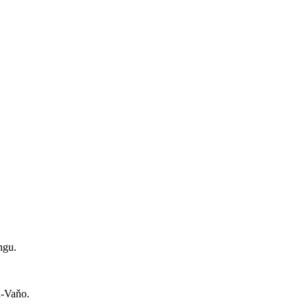
ngu.
h-Vaňo.