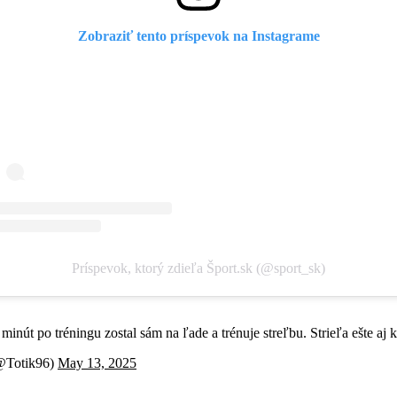
Zobraziť tento príspevok na Instagrame
Príspevok, ktorý zdieľa Šport.sk (@sport_sk)
minút po tréningu zostal sám na ľade a trénuje streľbu. Strieľa ešte aj 
@Totik96)
May 13, 2025