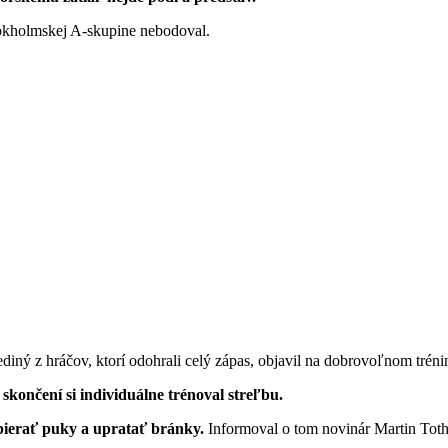
tokholmskej A-skupine nebodoval.
iný z hráčov, ktorí odohrali celý zápas, objavil na dobrovoľnom tréni
 skončení si individuálne trénoval streľbu.
bierať puky a upratať bránky.
Informoval o tom novinár Martin Tot