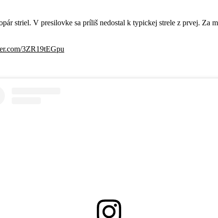
ár striel. V presilovke sa príliš nedostal k typickej strele z prvej. Za 
tter.com/3ZR19tEGpu