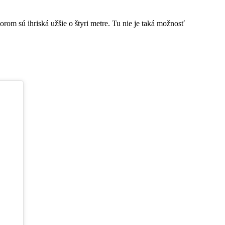
morom sú ihriská užšie o štyri metre. Tu nie je taká možnosť