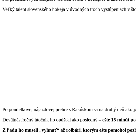
Veľký talent slovenského hokeja v úvodných troch vystúpeniach v š
Po pondelkovej nájazdovej prehre s Rakúskom sa na druhý deň ako jed
Devätnásťročný útočník ho opúšťal ako posledný –
ešte 15 minút po
Z ľadu ho museli „vyhnať“ až rolbári, ktorým ešte pomohol poz