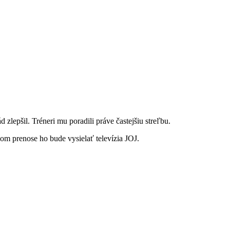
lepšil. Tréneri mu poradili práve častejšiu streľbu.
om prenose ho bude vysielať televízia JOJ.