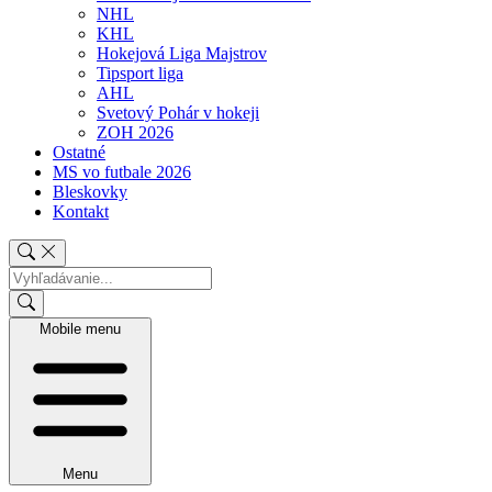
NHL
KHL
Hokejová Liga Majstrov
Tipsport liga
AHL
Svetový Pohár v hokeji
ZOH 2026
Ostatné
MS vo futbale 2026
Bleskovky
Kontakt
Mobile menu
Menu