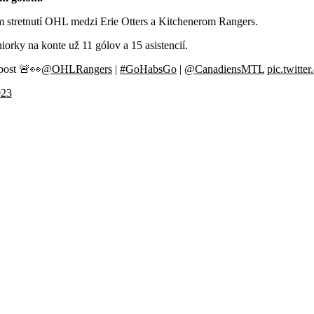
m stretnutí OHL medzi Erie Otters a Kitchenerom Rangers.
orky na konte už 11 gólov a 15 asistencií.
 post 🚨👀
@OHLRangers
|
#GoHabsGo
|
@CanadiensMTL
pic.twitt
023