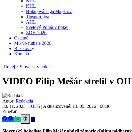
NHL
KHL
Hokejová Liga Majstrov
Tipsport liga
AHL
Svetový Pohár v hokeji
ZOH 2026
Ostatné
MS vo futbale 2026
Bleskovky
Kontakt
Hokej
/
Slovenský hokej
VIDEO
Filip Mešár strelil v OH
Autor:
Redakcia
30. 11. 2023 - 03:35
|
Aktualizované: 13. 05. 2026 - 00:36
Zdieľať:
Slovenský hokejista Filip Mešár ohúril zámorie ďalším nádhern