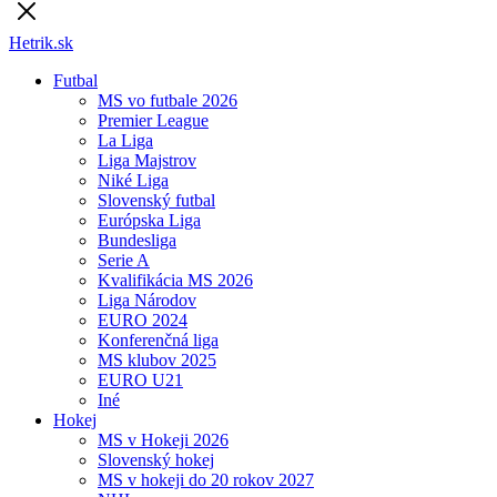
Hetrik.sk
Futbal
MS vo futbale 2026
Premier League
La Liga
Liga Majstrov
Niké Liga
Slovenský futbal
Európska Liga
Bundesliga
Serie A
Kvalifikácia MS 2026
Liga Národov
EURO 2024
Konferenčná liga
MS klubov 2025
EURO U21
Iné
Hokej
MS v Hokeji 2026
Slovenský hokej
MS v hokeji do 20 rokov 2027