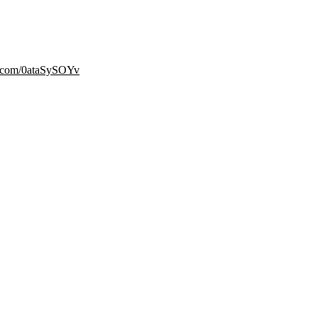
er.com/0ataSySOYv