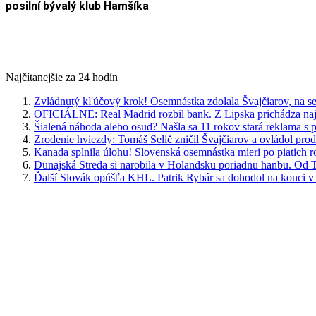
posilní bývalý klub Hamšíka
Najčítanejšie za 24 hodín
Zvládnutý kľúčový krok! Osemnástka zdolala Švajčiarov, na se
OFICIÁLNE: Real Madrid rozbil bank. Z Lipska prichádza najdr
Šialená náhoda alebo osud? Našla sa 11 rokov stará reklama s
Zrodenie hviezdy: Tomáš Selič zničil Švajčiarov a ovládol pro
Kanada splnila úlohu! Slovenská osemnástka mieri po piatich 
Dunajská Streda si narobila v Holandsku poriadnu hanbu. Od T
Ďalší Slovák opúšťa KHL. Patrik Rybár sa dohodol na konci v