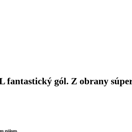
L fantastický gól. Z obrany súper
ým gólom.