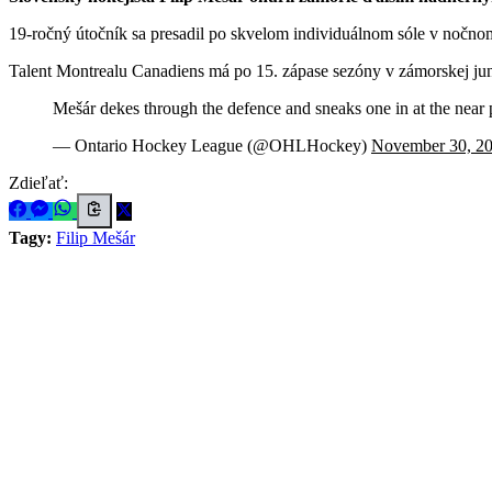
19-ročný útočník sa presadil po skvelom individuálnom sóle v nočno
Talent Montrealu Canadiens má po 15. zápase sezóny v zámorskej juni
Mešár dekes through the defence and sneaks one in at the near
— Ontario Hockey League (@OHLHockey)
November 30, 2
Zdieľať:
Tagy:
Filip Mešár