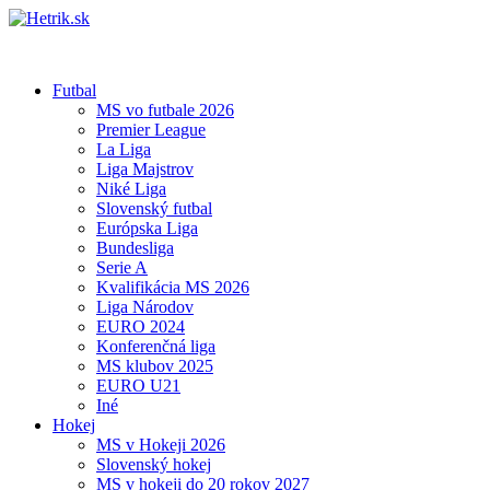
Futbal
MS vo futbale 2026
Premier League
La Liga
Liga Majstrov
Niké Liga
Slovenský futbal
Európska Liga
Bundesliga
Serie A
Kvalifikácia MS 2026
Liga Národov
EURO 2024
Konferenčná liga
MS klubov 2025
EURO U21
Iné
Hokej
MS v Hokeji 2026
Slovenský hokej
MS v hokeji do 20 rokov 2027