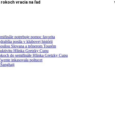
rokoch vracia na ľad
mifinále potrebuje pomoc favorita
ahšia posila v klubovej histórii
 posilou Slovana a trénerom Tourém
duktivitu Hlinka Gretzky Cupu
rokoch do semifinále Hlinka Gretzky Cupu
wente inkasovala poltucet
 Šanghaji