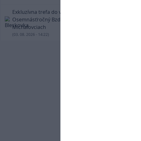
Exkluzívna trefa do vinkla v hodine dvanástej!
Osemnásťročný Bzdyl zariadil triumf Žiliny v
Michalovciach
(03. 08. 2026 - 14:22)