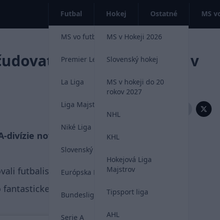
Futbal
Hokej
Ostatné
MS vo
MS vo futbale 2026
MS v Hokeji 2026
čudovať. Taliansko strelilo v
Premier League
Slovenský hokej
La Liga
MS v hokeji do 20
rokov 2027
Liga Majstrov
Zdieľať:
NHL
Niké Liga
A-divízie novej edície Ligy národov medzi
KHL
Slovenský futbal
Hokejová Liga
Majstrov
ali futbalisti hostí.
Európska Liga
 fantastickej spolupráci Sandra Tonaliho so
Tipsport liga
Bundesliga
AHL
Serie A