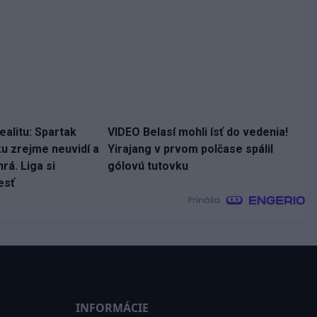
ealitu: Spartak
VIDEO Belasí mohli ísť do vedenia!
ku zrejme neuvidí a
Yirajang v prvom polčase spálil
rá. Liga si
gólovú tutovku
esť
INFORMÁCIE