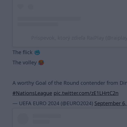
Príspevok, ktorý zdieľa RaiPlay (@raiplay_
The flick 🥶
The volley 🥵
A worthy Goal of the Round contender from Di
#NationsLeague
pic.twitter.com/zE1LHrtC2n
— UEFA EURO 2024 (@EURO2024)
September 6,