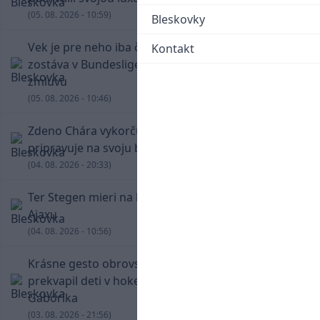
(05. 08. 2026 - 10:59)
Bleskovky
Vek je pre neho iba číslo! Štyridsaťročný Džeko
Kontakt
zostáva v Bundeslige, so Schalke predĺžil
zmluvu
(05. 08. 2026 - 10:46)
Zdeno Chára vykorčuľoval na ľad! V Trenčíne sa
pripravuje na svoju blížiacu sa rozlúčku
(04. 08. 2026 - 20:33)
Ter Stegen mieri na hosťovanie do slávneho
Ajaxu
(04. 08. 2026 - 10:56)
Krásne gesto obrovskej legendy. Chára
prekvapil deti v hokejovej škole Mariána
Gáboríka
(03. 08. 2026 - 21:56)