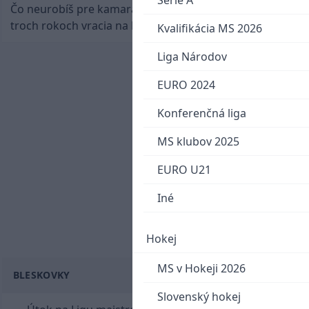
Serie A
Čo neurobíš pre kamaráta! Marián Hossa sa po
troch rokoch vracia na ľad
Kvalifikácia MS 2026
Liga Národov
EURO 2024
Konferenčná liga
MS klubov 2025
EURO U21
Iné
Hokej
MS v Hokeji 2026
BLESKOVKY
Slovenský hokej