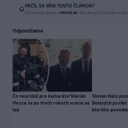
PÁČIL SA VÁM TENTO ČLÁNOK?
Chcete mať správy z
Hetrik.sk
vždy ako prví? Pridajte si nás
Odporúčame
Čo neurobíš pre kamaráta! Marián
Slovan hlási pos
Hossa sa po troch rokoch vracia na
Belasých posilní
ľad
ktorého povedie