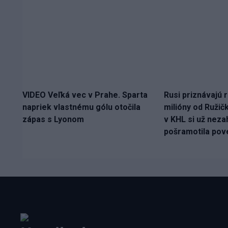
VIDEO Veľká vec v Prahe. Sparta
Rusi priznávajú r
napriek vlastnému gólu otočila
milióny od Ružič
zápas s Lyonom
v KHL si už nezah
pošramotila pov