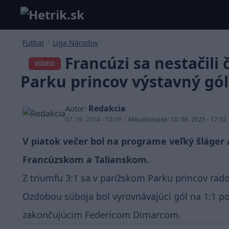
Futbal
/
Liga Národov
Francúzi sa nestačili 
VIDEO
Parku princov výstavný gól
Redakcia
Autor:
07. 09. 2024 - 10:09
|
Aktualizované: 10. 06. 2025 - 17:32
V piatok večer bol na programe veľký šláger 
Francúzskom a Talianskom.
Z triumfu 3:1 sa v parížskom Parku princov radov
Ozdobou súboja bol vyrovnávajúci gól na 1:1 po
zakončujúcim Federicom Dimarcom.