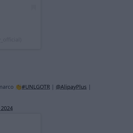
official)
marco 👏
#UNLGOTR
|
@AlipayPlus
|
 2024