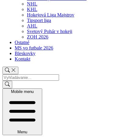
NHL
KHL
Hokejová Liga Majstrov
Tipsport liga
AHL
Svetový Pohár v hokeji
ZOH 2026
Ostatné
MS vo futbale 2026
Bleskovky
Kontakt
Mobile menu
Menu