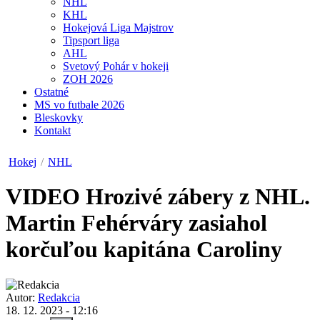
NHL
KHL
Hokejová Liga Majstrov
Tipsport liga
AHL
Svetový Pohár v hokeji
ZOH 2026
Ostatné
MS vo futbale 2026
Bleskovky
Kontakt
Hokej
/
NHL
VIDEO
Hrozivé zábery z NHL.
Martin Fehérváry zasiahol
korčuľou kapitána Caroliny
Autor:
Redakcia
18. 12. 2023 - 12:16