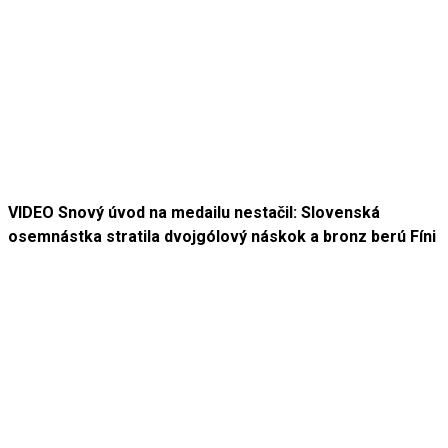
VIDEO Snový úvod na medailu nestačil: Slovenská
osemnástka stratila dvojgólový náskok a bronz berú Fíni