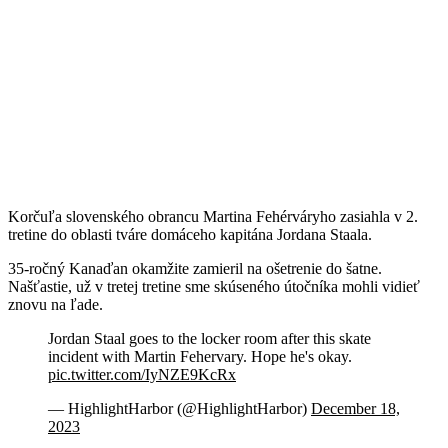
Korčuľa slovenského obrancu Martina Fehérváryho zasiahla v 2.
tretine do oblasti tváre domáceho kapitána Jordana Staala.
35-ročný Kanaďan okamžite zamieril na ošetrenie do šatne.
Našťastie, už v tretej tretine sme skúseného útočníka mohli vidieť
znovu na ľade.
Jordan Staal goes to the locker room after this skate
incident with Martin Fehervary. Hope he's okay.
pic.twitter.com/IyNZE9KcRx
— HighlightHarbor (@HighlightHarbor)
December 18,
2023