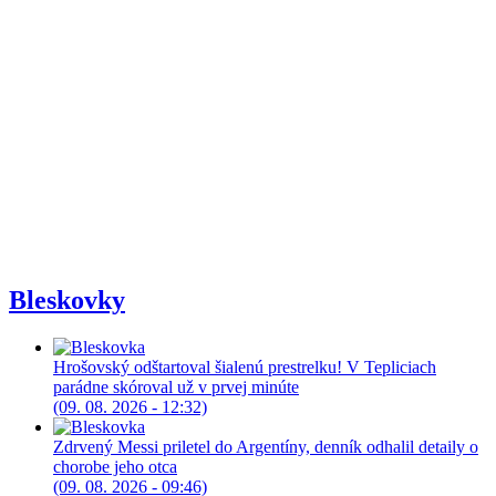
Bleskovky
Hrošovský odštartoval šialenú prestrelku! V Tepliciach
parádne skóroval už v prvej minúte
(09. 08. 2026 - 12:32)
Zdrvený Messi priletel do Argentíny, denník odhalil detaily o
chorobe jeho otca
(09. 08. 2026 - 09:46)