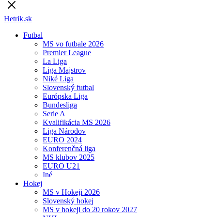
Hetrik.sk
Futbal
MS vo futbale 2026
Premier League
La Liga
Liga Majstrov
Niké Liga
Slovenský futbal
Európska Liga
Bundesliga
Serie A
Kvalifikácia MS 2026
Liga Národov
EURO 2024
Konferenčná liga
MS klubov 2025
EURO U21
Iné
Hokej
MS v Hokeji 2026
Slovenský hokej
MS v hokeji do 20 rokov 2027