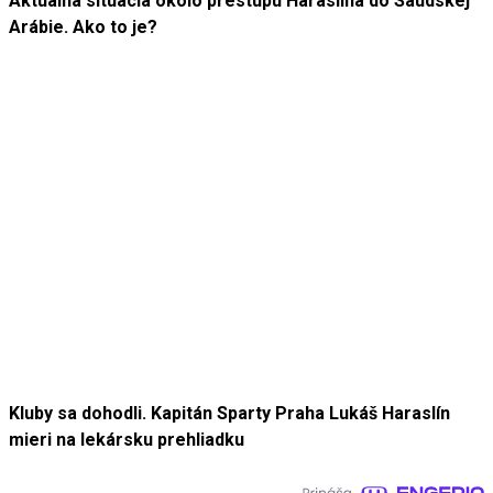
Aktuálna situácia okolo prestupu Haraslína do Saudskej
Arábie. Ako to je?
Kluby sa dohodli. Kapitán Sparty Praha Lukáš Haraslín
mieri na lekársku prehliadku