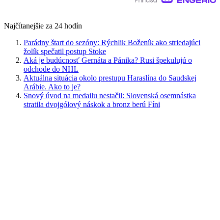
Najčítanejšie za 24 hodín
Parádny štart do sezóny: Rýchlik Boženík ako striedajúci
žolík spečatil postup Stoke
Aká je budúcnosť Gernáta a Pánika? Rusi špekulujú o
odchode do NHL
Aktuálna situácia okolo prestupu Haraslína do Saudskej
Arábie. Ako to je?
Snový úvod na medailu nestačil: Slovenská osemnástka
stratila dvojgólový náskok a bronz berú Fíni