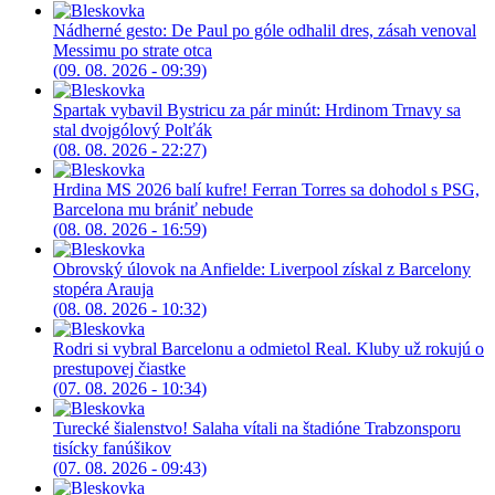
Nádherné gesto: De Paul po góle odhalil dres, zásah venoval
Messimu po strate otca
(09. 08. 2026 - 09:39)
Spartak vybavil Bystricu za pár minút: Hrdinom Trnavy sa
stal dvojgólový Polťák
(08. 08. 2026 - 22:27)
Hrdina MS 2026 balí kufre! Ferran Torres sa dohodol s PSG,
Barcelona mu brániť nebude
(08. 08. 2026 - 16:59)
Obrovský úlovok na Anfielde: Liverpool získal z Barcelony
stopéra Arauja
(08. 08. 2026 - 10:32)
Rodri si vybral Barcelonu a odmietol Real. Kluby už rokujú o
prestupovej čiastke
(07. 08. 2026 - 10:34)
Turecké šialenstvo! Salaha vítali na štadióne Trabzonsporu
tisícky fanúšikov
(07. 08. 2026 - 09:43)