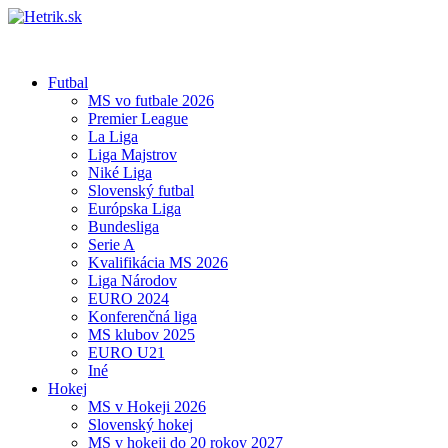
Futbal
MS vo futbale 2026
Premier League
La Liga
Liga Majstrov
Niké Liga
Slovenský futbal
Európska Liga
Bundesliga
Serie A
Kvalifikácia MS 2026
Liga Národov
EURO 2024
Konferenčná liga
MS klubov 2025
EURO U21
Iné
Hokej
MS v Hokeji 2026
Slovenský hokej
MS v hokeji do 20 rokov 2027