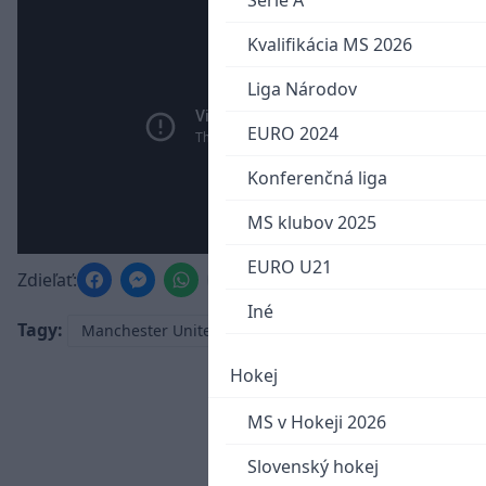
Serie A
Kvalifikácia MS 2026
Liga Národov
EURO 2024
Konferenčná liga
MS klubov 2025
EURO U21
Zdieľať:
Iné
Tagy:
Manchester United
Cristiano Ronaldo
Hokej
MS v Hokeji 2026
Slovenský hokej