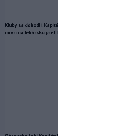
Kluby sa dohodli. Kapitán Sparty Praha Lukáš Haraslín
mieri na lekársku prehliadku