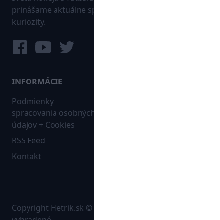
prinášame aktuálne správy, góly, zaujímavosti a
kuriozity.
INFORMÁCIE
MAPA WEBU:
Podmienky
Futbal
spracovania osobných
Hokej
údajov + Cookies
Ostatné
RSS Feed
Bleskovky
Kontakt
Copyright Hetrik.sk © 2026 Autorské práva sú
vyhradené.