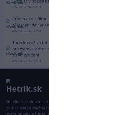
Škriniar v pozícii kapitána potiahol Fenerbahce
(05. 08. 2026 - 22:24)
Príbeh ako z filmu! Hrdina Slovana Kianga hral
ešte vlani deviatu anglickú ligu
(05. 08. 2026 - 17:44)
Turecko zažíva futbalové šialenstvo! Salah
pricestoval v drese Trabzonsporu, fanúšikovia
sú vo vytržení
(05. 08. 2026 - 12:31)
Hetrik.sk je slovenský športový portál, ktorý sa
zameriava prevažne na najnovšie informácie zo
sveta hokeja a futbalu. Pravidelne na dennej báze