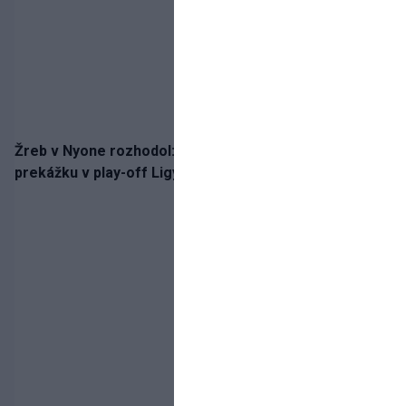
Žreb v Nyone rozhodol: Slovan spoznal potenciálnu
prekážku v play-off Ligy majstrov