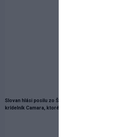
Slovan hlási posilu zo Španielska! Belasých posilní
krídelník Camara, ktorého povedie jeho detský vzor