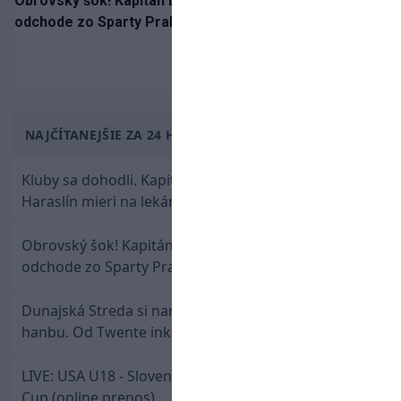
Obrovský šok! Kapitán Lukáš Haraslín je údajne na
odchode zo Sparty Praha
NAJČÍTANEJŠIE ZA 24 HODÍN
Kluby sa dohodli. Kapitán Sparty Praha Lukáš
Haraslín mieri na lekársku prehliadku
Obrovský šok! Kapitán Lukáš Haraslín je údajne na
odchode zo Sparty Praha
Dunajská Streda si narobila v Holandsku poriadnu
hanbu. Od Twente inkasovala poltucet
LIVE: USA U18 - Slovensko U18 / Hlinka-Gretzky
Cup (online prenos)