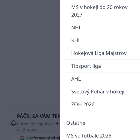
MS v hokeji do 20 rokov
2027
NHL
KHL
Hokejová Liga Majstrov
Tipsport liga
AHL
Svetový Pohár v hokeji
ZOH 2026
PÁČIL SA VÁM TENTO ČLÁNOK?
Ostatné
Chcete mať správy z
Hetrik.sk
vždy ako prví? Pridajte si nás
na Google.
MS vo futbale 2026
Preferovaný zdroj
Google News