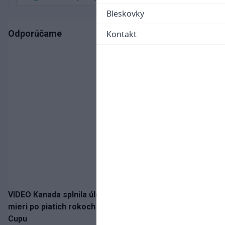
Bleskovky
Odporúčame
Kontakt
VIDEO Kanada splnila úlohu! Slovenská osemnástka
mieri po piatich rokoch do semifinále Hlinka Gretzky
Cupu