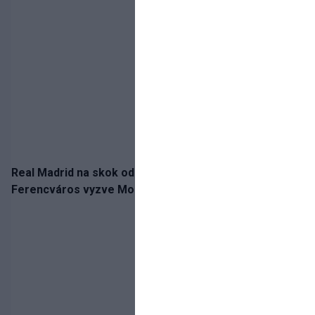
Real Madrid na skok od Slovenska: Borbélyho
Ferencváros vyzve Mourinhove hviezdy