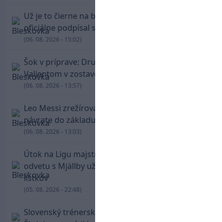
Už je to čierne na bielom: Mohamed Salah
oficiálne podpísal s Trabzonsporom
(06. 08. 2026 - 15:02)
Šok v príprave: Druholigová Mallorca s
Valjentom v zostave zdolala PSG
(06. 08. 2026 - 13:57)
Leo Messi zrežíroval obrat Interu Miami, pri
návrate do základu strelil dva góly
(06. 08. 2026 - 13:03)
Útok na Ligu majstrov láka! Slovan hlási na
odvetu s Mjällby už viac ako 13-tisíc predaných
lístkov
(05. 08. 2026 - 22:48)
Slovenský trénerský súboj pre Borbélyho,