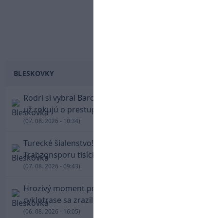
BLESKOVKY
Rodri si vybral Barcelonu a odmietol Real. Kluby
už rokujú o prestupovej čiastke
(07. 08. 2026 - 10:34)
Turecké šialenstvo! Salaha vítali na štadióne
Trabzonsporu tisícky fanúšikov
(07. 08. 2026 - 09:43)
Hrozivý moment pre Zdena Cháru! Na
cyklotrase sa zrazil s bežcom
(06. 08. 2026 - 16:05)