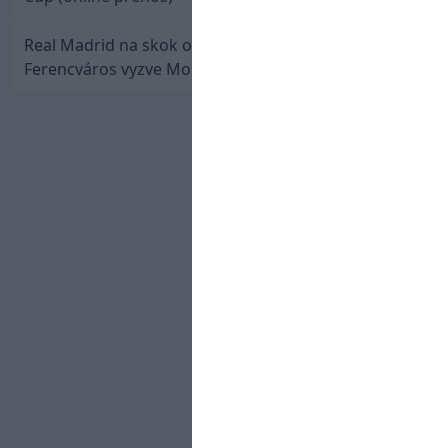
Real Madrid na skok od Slovenska: Borbélyho
Ferencváros vyzve Mourinhove hviezdy