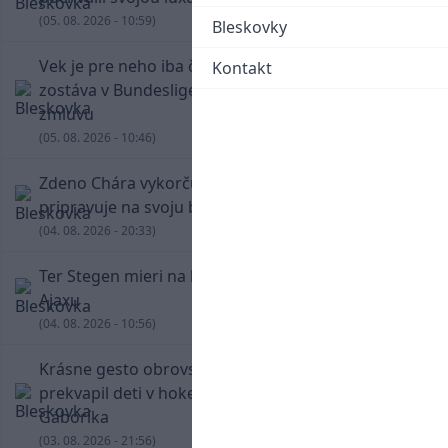
(05. 08. 2026 - 10:59)
Bleskovky
Vek je pre neho iba číslo! Štyridsaťročný Džeko
Kontakt
zostáva v Bundeslige, so Schalke predĺžil
zmluvu
(05. 08. 2026 - 10:46)
Zdeno Chára vykorčuľoval na ľad! V Trenčíne sa
pripravuje na svoju blížiacu sa rozlúčku
(04. 08. 2026 - 20:33)
Ter Stegen mieri na hosťovanie do slávneho
Ajaxu
(04. 08. 2026 - 10:56)
Krásne gesto obrovskej legendy. Chára
prekvapil deti v hokejovej škole Mariána
Gáboríka
(03. 08. 2026 - 21:56)