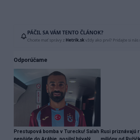
PÁČIL SA VÁM TENTO ČLÁNOK?
Chcete mať správy z
Hetrik.sk
vždy ako prví? Pridajte si nás
Odporúčame
Prestupová bomba v Turecku! Salah
Rusi priznávajú r
nepôjde do Arábie, posilní bývalý
milióny od Ružič