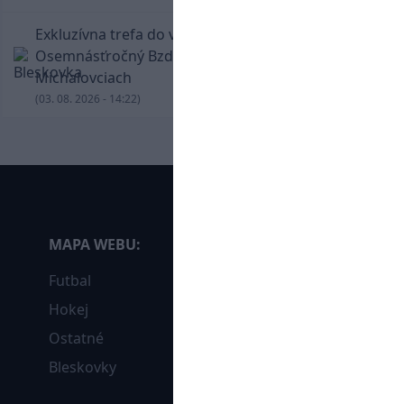
Exkluzívna trefa do vinkla v hodine dvanástej!
Osemnásťročný Bzdyl zariadil triumf Žiliny v
Michalovciach
(03. 08. 2026 - 14:22)
MAPA WEBU:
Futbal
Hokej
Ostatné
Bleskovky