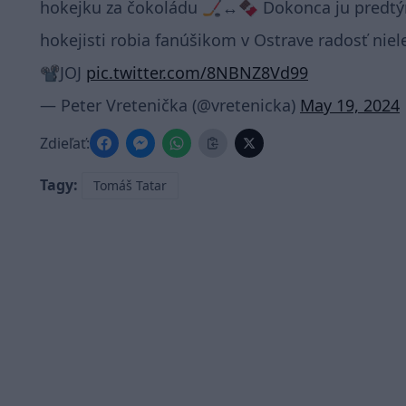
hokejku za čokoládu 🏒↔️🍫 Dokonca ju predtým
hokejisti robia fanúšikom v Ostrave radosť nie
📽️JOJ
pic.twitter.com/8NBNZ8Vd99
— Peter Vretenička (@vretenicka)
May 19, 2024
Zdieľať:
Tagy:
Tomáš Tatar