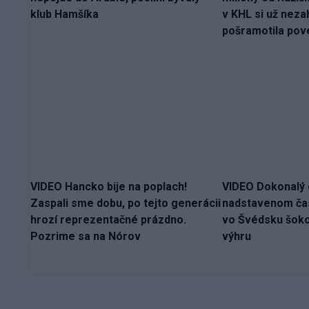
klub Hamšíka
v KHL si už nezah
pošramotila pov
VIDEO Hancko bije na poplach!
VIDEO Dokonalý 
Zaspali sme dobu, po tejto generácii
nadstavenom ča
hrozí reprezentačné prázdno.
vo Švédsku šokov
Pozrime sa na Nórov
výhru