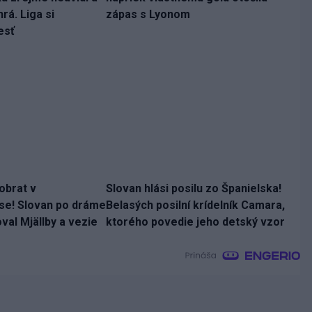
rá. Liga si
zápas s Lyonom
esť
obrat v
Slovan hlási posilu zo Španielska!
se! Slovan po dráme
Belasých posilní krídelník Camara,
al Mjällby a vezie
ktorého povedie jeho detský vzor