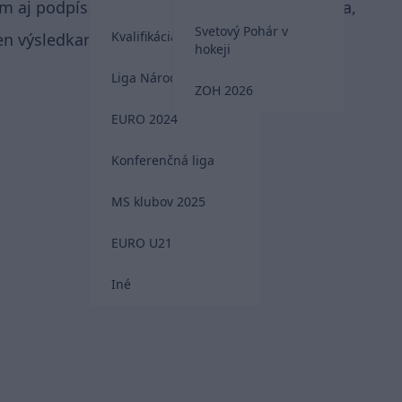
 aj podpísal 🖊️ Krásne gesto nášho kapitána,
Svetový Pohár v
Kvalifikácia MS 2026
len výsledkami 👏
hokeji
Liga Národov
ZOH 2026
EURO 2024
Konferenčná liga
MS klubov 2025
EURO U21
Iné