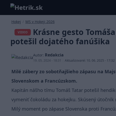
Hokej
/
MS v Hokeji 2026
Krásne gesto Tomáša 
VIDEO
potešil dojatého fanúšika
Redakcia
Autor:
19. 05. 2024 - 18:31
|
Aktualizované: 10. 06. 2025 - 17:32
Milé zábery zo sobotňajšieho zápasu na Majs
Slovenskom a Francúzskom.
Kapitán nášho tímu Tomáš Tatar potešil hendik
vymeniť čokoládu za hokejku. Skúsený útočník
Milý moment po zápase Slovenska proti Francúz