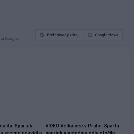
Preferovaný zdroj
Google News
 na Google.
ealitu: Spartak
VIDEO Veľká vec v Prahe. Sparta
ku zrejme neuvidí a
napriek vlastnému gólu otočila