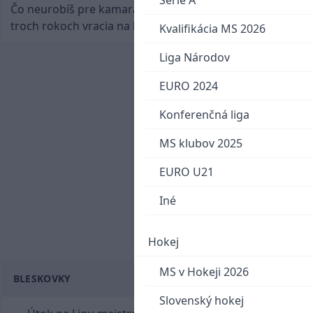
Serie A
Čo neurobíš pre kamaráta! Marián Hossa sa po
troch rokoch vracia na ľad
Kvalifikácia MS 2026
Liga Národov
EURO 2024
Konferenčná liga
MS klubov 2025
EURO U21
Iné
Hokej
MS v Hokeji 2026
BLESKOVKY
Slovenský hokej