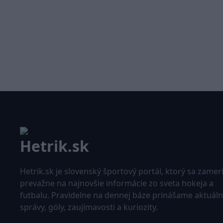
Hetrik.sk je slovenský športový portál, ktorý sa zamer
prevažne na najnovšie informácie zo sveta hokeja a
futbalu. Pravidelne na dennej báze prinášame aktuál
správy, góly, zaujímavosti a kuriozity.