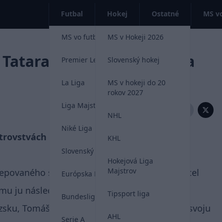
Futbal
Hokej
Ostatné
MS vo
MS vo futbale 2026
MS v Hokeji 2026
Tatara. Kapitán Slovenska
Premier League
Slovenský hokej
La Liga
MS v hokeji do 20
rokov 2027
Liga Majstrov
Zdieľať:
NHL
Niké Liga
trovstvách sveta v hokeji 2024 medzi
KHL
Slovenský futbal
Hokejová Liga
Majstrov
epovaného slovenského fanúšika, ktorý si chcel
Európska Liga
 mu ju následne dokonca podpísal.
Tipsport liga
Bundesliga
sku, Tomáš Tatar potešil fanúšika a vymenil svoju
AHL
Serie A