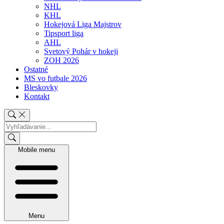
NHL
KHL
Hokejová Liga Majstrov
Tipsport liga
AHL
Svetový Pohár v hokeji
ZOH 2026
Ostatné
MS vo futbale 2026
Bleskovky
Kontakt
Mobile menu
Menu