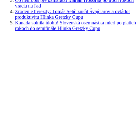
Čo neurobíš pre kamaráta! Marián Hossa sa po troch rokoch
vracia na ľad
Zrodenie hviezdy: Tomáš Selič zničil Švajčiarov a ovládol
produktivitu Hlinka Gretzky Cupu
Kanada splnila úlohu! Slovenská osemnástka mieri po piatich
rokoch do semifinále Hlinka Gretzky Cupu