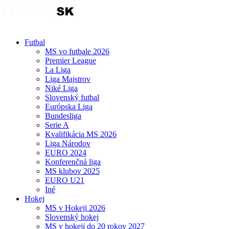
Futbal
MS vo futbale 2026
Premier League
La Liga
Liga Majstrov
Niké Liga
Slovenský futbal
Európska Liga
Bundesliga
Serie A
Kvalifikácia MS 2026
Liga Národov
EURO 2024
Konferenčná liga
MS klubov 2025
EURO U21
Iné
Hokej
MS v Hokeji 2026
Slovenský hokej
MS v hokeji do 20 rokov 2027