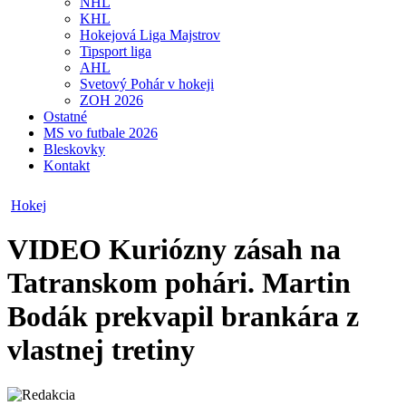
NHL
KHL
Hokejová Liga Majstrov
Tipsport liga
AHL
Svetový Pohár v hokeji
ZOH 2026
Ostatné
MS vo futbale 2026
Bleskovky
Kontakt
Hokej
VIDEO
Kuriózny zásah na
Tatranskom pohári. Martin
Bodák prekvapil brankára z
vlastnej tretiny