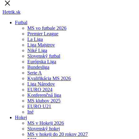
Hetrik.sk
Futbal
MS vo futbale 2026
Premier League
La Liga
Liga Majstrov
Niké Liga
Slovenský futbal
Európska Liga
Bundesliga
Serie A
Kvalifikácia MS 2026
Liga Národov
EURO 2024
Konferenčná liga
MS klubov 2025
EURO U21
Iné
Hokej
MS v Hokeji 2026
Slovenský hokej
MS v hokeji do 20 rokov 2027