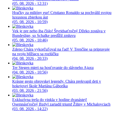
(05. 08. 2026 - 12:31)
Hračky za milióny eur! Cristiano Ronaldo sa pochválil svojou
luxusnou zbierkou áut
(05. 08. 2026 - 10:59)
Vek je pre neho iba číslo! Štyridsaťročný Džeko zostáva v
Bundeslige, so Schalke predĺžil zmluvu
(05. 08. 2026 - 10:46)
Zdeno Chára vykorčuľoval na ľad! V Trenčíne sa pripravuje
na svoju blížiacu sa rozlúčku
(04. 08. 2026 - 20:33)
Ter Stegen mieri na hosťovanie do slávneho Ajaxu
(04. 08. 2026 - 10:56)
Krásne gesto obrovskej legendy. Chára prekvapil deti v
hokejovej škole Mariána Gáboríka
(03. 08. 2026 - 21:56)
Exkluzívna trefa do vinkla v hodine dvanástej!
Osemnásťročný Bzdyl zariadil triumf Žiliny v Michalovciach
(03. 08. 2026 - 14:22)