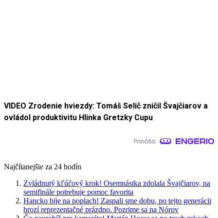
VIDEO Zrodenie hviezdy: Tomáš Selič zničil Švajčiarov a
ovládol produktivitu Hlinka Gretzky Cupu
Najčítanejšie za 24 hodín
Zvládnutý kľúčový krok! Osemnástka zdolala Švajčiarov, na
semifinále potrebuje pomoc favorita
Hancko bije na poplach! Zaspali sme dobu, po tejto generácii
hrozí reprezentačné prázdno. Pozrime sa na Nórov