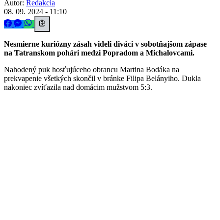
Autor:
Redakcia
08. 09. 2024 - 11:10
Nesmierne kuriózny zásah videli diváci v sobotňajšom zápase
na Tatranskom pohári medzi Popradom a Michalovcami.
Nahodený puk hosťujúceho obrancu Martina Bodáka na
prekvapenie všetkých skončil v bránke Filipa Belányiho. Dukla
nakoniec zvíťazila nad domácim mužstvom 5:3.