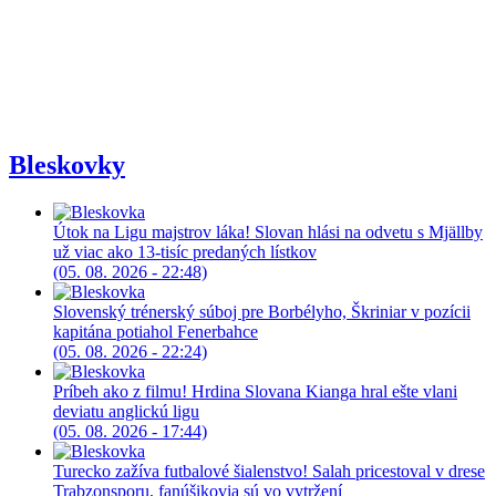
Bleskovky
Útok na Ligu majstrov láka! Slovan hlási na odvetu s Mjällby
už viac ako 13-tisíc predaných lístkov
(05. 08. 2026 - 22:48)
Slovenský trénerský súboj pre Borbélyho, Škriniar v pozícii
kapitána potiahol Fenerbahce
(05. 08. 2026 - 22:24)
Príbeh ako z filmu! Hrdina Slovana Kianga hral ešte vlani
deviatu anglickú ligu
(05. 08. 2026 - 17:44)
Turecko zažíva futbalové šialenstvo! Salah pricestoval v drese
Trabzonsporu, fanúšikovia sú vo vytržení