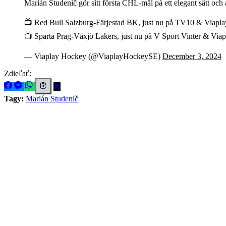
Marián Studenič gör sitt första CHL-mål på ett elegant sätt och
📺 Red Bull Salzburg-Färjestad BK, just nu på TV10 & Viapla
📺 Sparta Prag-Växjö Lakers, just nu på V Sport Vinter & Via
— Viaplay Hockey (@ViaplayHockeySE)
December 3, 2024
Zdieľať:
Tagy:
Marián Studenič