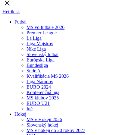
Hetrik.sk
Futbal
MS vo futbale 2026
Premier League
La Liga
Liga Majstrov
Niké Liga
Slovenský futbal
Európska Liga
Bundesliga
Serie A
Kvalifikácia MS 2026
Liga Národov
EURO 2024
Konferenčná liga
MS klubov 2025
EURO U21
Iné
Hokej
MS v Hokeji 2026
Slovenský hokej
MS v hokeji do 20 rokov 2027