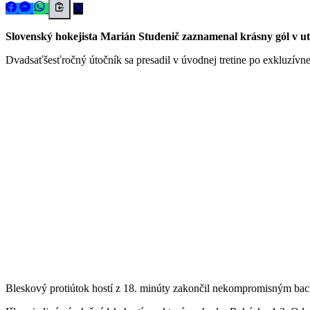
Slovenský hokejista Marián Studenič zaznamenal krásny gól v 
Dvadsaťšesťročný útočník sa presadil v úvodnej tretine po exkluzívnej
Bleskový protiútok hostí z 18. minúty zakončil nekompromisným bac