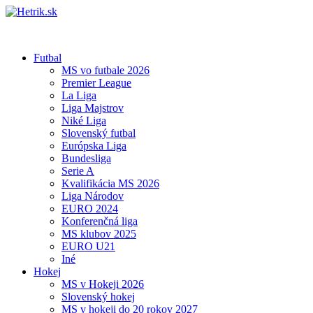
Futbal
MS vo futbale 2026
Premier League
La Liga
Liga Majstrov
Niké Liga
Slovenský futbal
Európska Liga
Bundesliga
Serie A
Kvalifikácia MS 2026
Liga Národov
EURO 2024
Konferenčná liga
MS klubov 2025
EURO U21
Iné
Hokej
MS v Hokeji 2026
Slovenský hokej
MS v hokeji do 20 rokov 2027