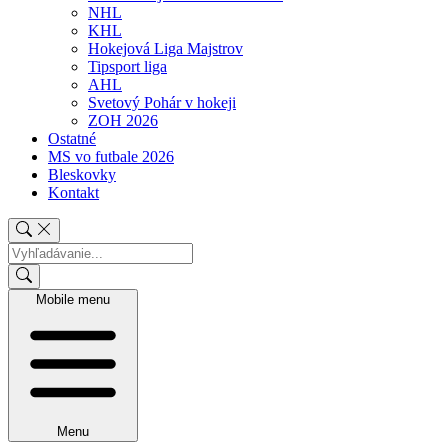
NHL
KHL
Hokejová Liga Majstrov
Tipsport liga
AHL
Svetový Pohár v hokeji
ZOH 2026
Ostatné
MS vo futbale 2026
Bleskovky
Kontakt
Mobile menu
Menu