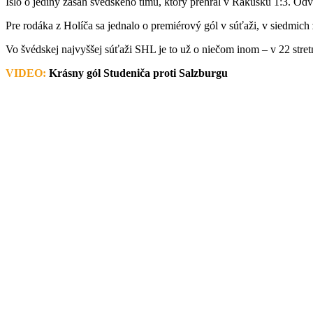
Išlo o jediný zásah švédskeho tímu, ktorý prehral v Rakúsku 1:3. Od
Pre rodáka z Holíča sa jednalo o premiérový gól v súťaži, v siedmich
Vo švédskej najvyššej súťaži SHL je to už o niečom inom – v 22 stretn
VIDEO:
Krásny gól Studeniča proti Salzburgu