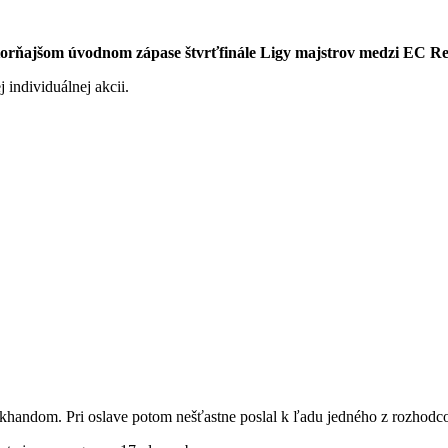
utorňajšom úvodnom zápase štvrťfinále Ligy majstrov medzi EC R
 individuálnej akcii.
khandom. Pri oslave potom nešťastne poslal k ľadu jedného z rozhodc