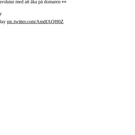
 avslutar med att åka på domaren 👀
y
play
pic.twitter.com/AmdfAQl90Z