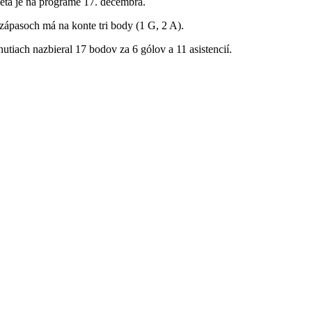
veta je na programe 17. decembra.
 zápasoch má na konte tri body (1 G, 2 A).
utiach nazbieral 17 bodov za 6 gólov a 11 asistencií.