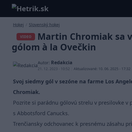
Hokej
/
Slovenský hokej
Martin Chromiak sa 
VIDEO
gólom à la Ovečkin
Redakcia
Autor:
21. 12. 2023 - 10:52
|
Aktualizované: 10. 06. 2025 - 17:32
Svoj siedmy gól v sezóne na farme Los Angel
Chromiak.
Pozrite si parádnu gólovú strelu v presilovke v
s Abbotsford Canucks.
Trenčiansky odchovanec k presnému zásahu prida