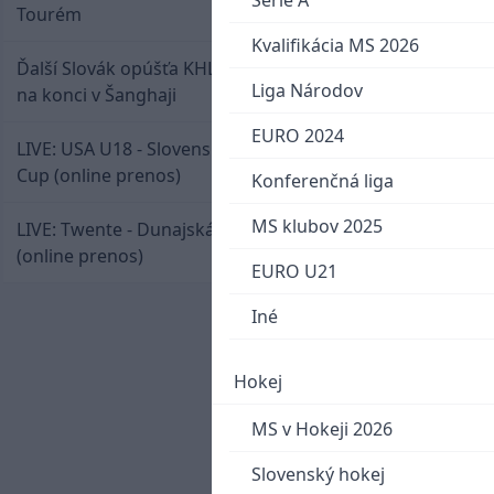
Serie A
Tourém
Kvalifikácia MS 2026
Ďalší Slovák opúšťa KHL. Patrik Rybár sa dohodol
Liga Národov
na konci v Šanghaji
EURO 2024
LIVE: USA U18 - Slovensko U18 / Hlinka-Gretzky
Cup (online prenos)
Konferenčná liga
MS klubov 2025
LIVE: Twente - Dunajská Streda / Konferenčná liga
(online prenos)
EURO U21
Iné
Hokej
MS v Hokeji 2026
Slovenský hokej