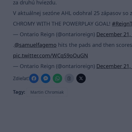
za druhú hviezdu.
V aktuálnej sezóne AHL odohral 25 zápasov so 
CHROMY WITH THE POWERPLAY GOAL!
#ReignT
— Ontario Reign (@ontarioreign)
December 21,
.
@samuelfagemo
hits the pads and then scores
pic.twitter.com/WCqS9oOuGN
— Ontario Reign (@ontarioreign)
December 21,
Zdieľať:
Tagy:
Martin Chromiak