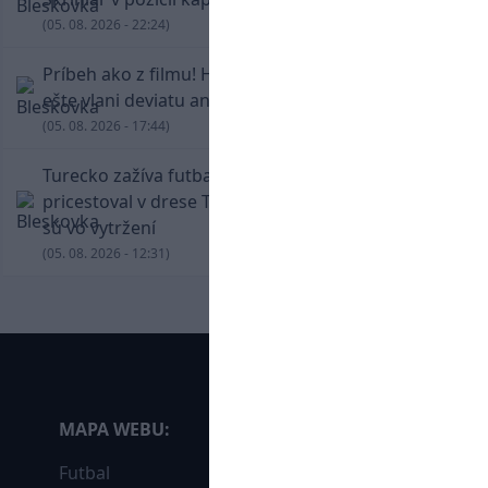
(05. 08. 2026 - 22:24)
Príbeh ako z filmu! Hrdina Slovana Kianga hral
ešte vlani deviatu anglickú ligu
(05. 08. 2026 - 17:44)
Turecko zažíva futbalové šialenstvo! Salah
pricestoval v drese Trabzonsporu, fanúšikovia
sú vo vytržení
(05. 08. 2026 - 12:31)
MAPA WEBU:
Futbal