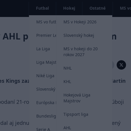
Futbal
Hokej
Ostatné
MS vo
MS vo futbale 2026
MS v Hokeji 2026
v AHL predviedol parádnym
Premier League
Slovenský hokej
La Liga
MS v hokeji do 20
rokov 2027
Liga Majstrov
Zdieľať:
NHL
Niké Liga
es Kings zaznamenal slovenský hokejista Martin
KHL
Slovenský futbal
Hokejová Liga
Majstrov
 podaní 21-ročného útočníka Ontaria Reign v súboji
Európska Liga
Tipsport liga
Bundesliga
l aj jednu asistenciu a po stretnutí bol zvolený
AHL
Serie A