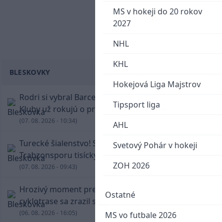
MS v hokeji do 20 rokov
2027
NHL
KHL
BLESKOVKY
Hokejová Liga Majstrov
Rodri si vybral Barcelonu a odmietol Real.
Tipsport liga
Kluby už rokujú o prestupovej čiastke
(07. 08. 2026 - 10:34)
AHL
Turecké šialenstvo! Salaha vítali na štadióne
Svetový Pohár v hokeji
Trabzonsporu tisícky fanúšikov
ZOH 2026
(07. 08. 2026 - 09:43)
Hrozivý moment pre Zdena Cháru! Na
Ostatné
cyklotrase sa zrazil s bežcom
(06. 08. 2026 - 16:05)
MS vo futbale 2026