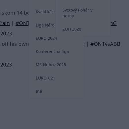
Svetový Pohár v
Kvalifikácia MS 2026
ziskom 14 bodov (7G, 7A).
hokeji
rain
|
#ONTvsABB
pic.twitter.com/j3qnmB5FnG
Liga Národov
ZOH 2026
 2023
EURO 2024
 off his own rebound!!
#ReignTrain
|
#ONTvsABB
Konferenčná liga
 2023
MS klubov 2025
EURO U21
Iné