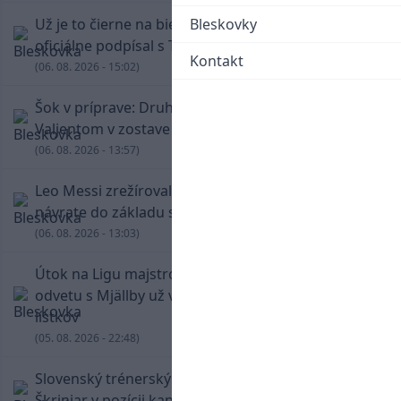
Už je to čierne na bielom: Mohamed Salah
Bleskovky
oficiálne podpísal s Trabzonsporom
Kontakt
(06. 08. 2026 - 15:02)
Šok v príprave: Druholigová Mallorca s
Valjentom v zostave zdolala PSG
(06. 08. 2026 - 13:57)
Leo Messi zrežíroval obrat Interu Miami, pri
návrate do základu strelil dva góly
(06. 08. 2026 - 13:03)
Útok na Ligu majstrov láka! Slovan hlási na
odvetu s Mjällby už viac ako 13-tisíc predaných
lístkov
(05. 08. 2026 - 22:48)
Slovenský trénerský súboj pre Borbélyho,
Škriniar v pozícii kapitána potiahol Fenerbahce