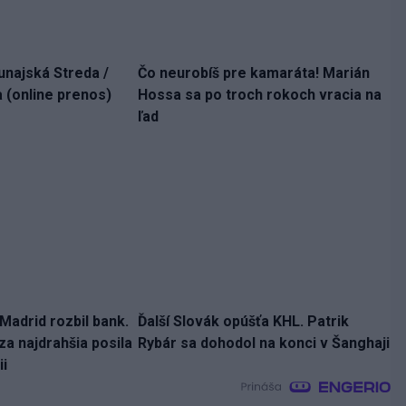
unajská Streda /
Čo neurobíš pre kamaráta! Marián
 (online prenos)
Hossa sa po troch rokoch vracia na
ľad
Madrid rozbil bank.
Ďalší Slovák opúšťa KHL. Patrik
za najdrahšia posila
Rybár sa dohodol na konci v Šanghaji
ii