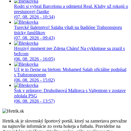
Rodri si vybral Barcelonu a odmietol Real. Kluby už rokujú o
prestupovej čiastke
(07. 08. 2026 - 10:34)
Turecké šialenstvo! Salaha vítali na štadióne Trabzonsporu
tisícky fanúšikov
(07. 08. 2026 - 09:43)
Hrozivý moment pre Zdena Cháru! Na cyklotrase sa zrazil s
bežcom
(06. 08. 2026 - 16:05)
Už je to čierne na bielom: Mohamed Salah oficiálne podpísal
s Trabzonsporom
(06. 08. 2026 - 15:02)
Šok v príprave: Druholigová Mallorca s Valjentom v zostave
zdolala PSG
(06. 08. 2026 - 13:57)
Hetrik.sk je slovenský športový portál, ktorý sa zameriava prevažne
na najnovšie informácie zo sveta hokeja a futbalu. Pravidelne na