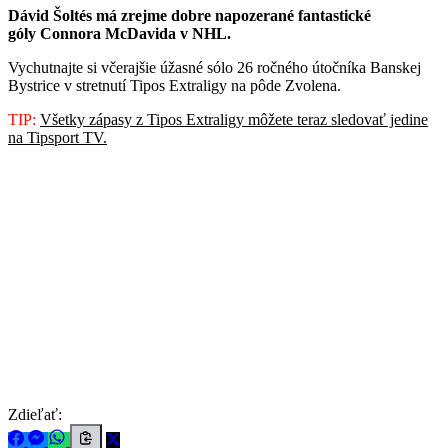
Dávid Šoltés má zrejme dobre napozerané fantastické
góly Connora McDavida v NHL.
Vychutnajte si včerajšie úžasné sólo 26 ročného útočníka Banskej
Bystrice v stretnutí Tipos Extraligy na pôde Zvolena.
TIP:
Všetky zápasy z Tipos Extraligy môžete teraz sledovať jedine
na Tipsport TV.
Zdieľať: