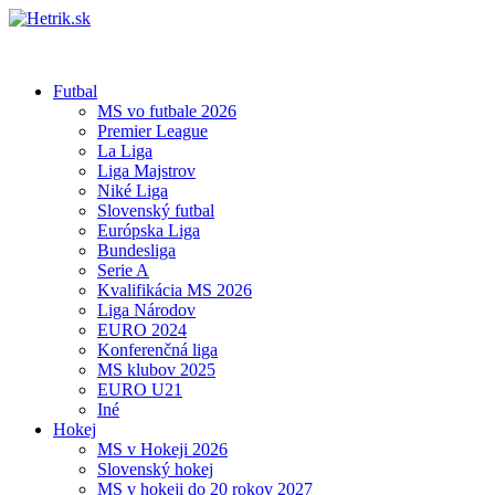
Futbal
MS vo futbale 2026
Premier League
La Liga
Liga Majstrov
Niké Liga
Slovenský futbal
Európska Liga
Bundesliga
Serie A
Kvalifikácia MS 2026
Liga Národov
EURO 2024
Konferenčná liga
MS klubov 2025
EURO U21
Iné
Hokej
MS v Hokeji 2026
Slovenský hokej
MS v hokeji do 20 rokov 2027