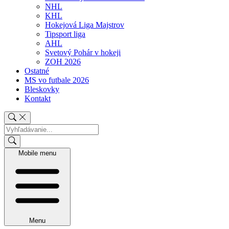
NHL
KHL
Hokejová Liga Majstrov
Tipsport liga
AHL
Svetový Pohár v hokeji
ZOH 2026
Ostatné
MS vo futbale 2026
Bleskovky
Kontakt
Mobile menu
Menu