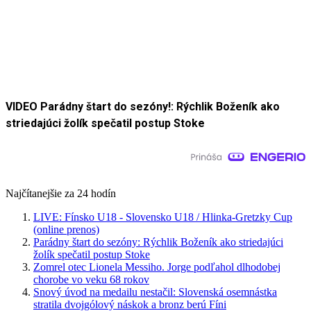
VIDEO Parádny štart do sezóny!: Rýchlik Boženík ako
striedajúci žolík spečatil postup Stoke
Najčítanejšie za 24 hodín
LIVE: Fínsko U18 - Slovensko U18 / Hlinka-Gretzky Cup
(online prenos)
Parádny štart do sezóny: Rýchlik Boženík ako striedajúci
žolík spečatil postup Stoke
Zomrel otec Lionela Messiho. Jorge podľahol dlhodobej
chorobe vo veku 68 rokov
Snový úvod na medailu nestačil: Slovenská osemnástka
stratila dvojgólový náskok a bronz berú Fíni