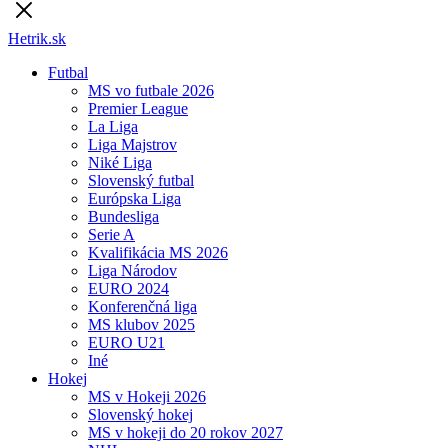
Hetrik.sk
Futbal
MS vo futbale 2026
Premier League
La Liga
Liga Majstrov
Niké Liga
Slovenský futbal
Európska Liga
Bundesliga
Serie A
Kvalifikácia MS 2026
Liga Národov
EURO 2024
Konferenčná liga
MS klubov 2025
EURO U21
Iné
Hokej
MS v Hokeji 2026
Slovenský hokej
MS v hokeji do 20 rokov 2027