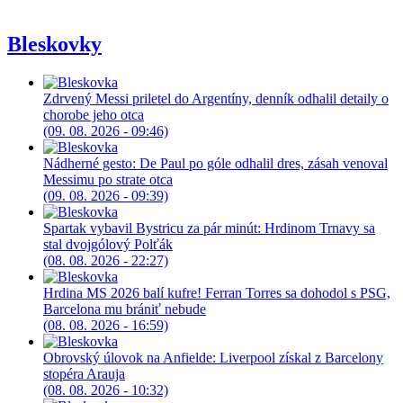
Bleskovky
Zdrvený Messi priletel do Argentíny, denník odhalil detaily o
chorobe jeho otca
(09. 08. 2026 - 09:46)
Nádherné gesto: De Paul po góle odhalil dres, zásah venoval
Messimu po strate otca
(09. 08. 2026 - 09:39)
Spartak vybavil Bystricu za pár minút: Hrdinom Trnavy sa
stal dvojgólový Polťák
(08. 08. 2026 - 22:27)
Hrdina MS 2026 balí kufre! Ferran Torres sa dohodol s PSG,
Barcelona mu brániť nebude
(08. 08. 2026 - 16:59)
Obrovský úlovok na Anfielde: Liverpool získal z Barcelony
stopéra Arauja
(08. 08. 2026 - 10:32)