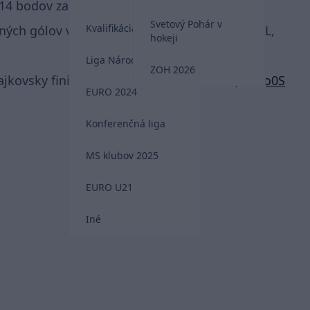
4 bodov za 2 góly a 12 asistencií.
Svetový Pohár v
Kvalifikácia MS 2026
ených gólov vo svojej premiérovej sezóne v KHL,
hokeji
Liga Národov
ZOH 2026
ajkovsky finished it!
pic.twitter.com/oCtQaM8o0S
EURO 2024
Konferenčná liga
MS klubov 2025
EURO U21
Iné