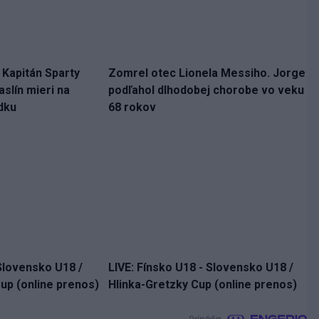
. Kapitán Sparty
Zomrel otec Lionela Messiho. Jorge
slín mieri na
podľahol dlhodobej chorobe vo veku
dku
68 rokov
Slovensko U18 /
LIVE: Fínsko U18 - Slovensko U18 /
up (online prenos)
Hlinka-Gretzky Cup (online prenos)