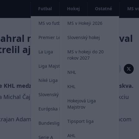
Futbal
Hokej
Ostatné
MS vo
MS vo futbale 2026
MS v Hokeji 2026
ahral na útočníka a skóroval
Premier League
Slovenský hokej
relil aj Ružička
La Liga
MS v hokeji do 20
rokov 2027
Liga Majstrov
Zdieľať:
NHL
Niké Liga
pase KHL medzi Spartakom Moskva a CSKA Moskva.
KHL
Slovenský futbal
 Michal Čajkovský, ktorý zakončoval rýchlu akciu
Hokejová Liga
Majstrov
Európska Liga
 krajan Adam Ružička. Spartak zvíťazil na domácom
Tipsport liga
Bundesliga
AHL
Serie A