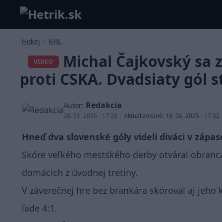
Hokej
/
KHL
Michal Čajkovský sa z
VIDEO
proti CSKA. Dvadsiaty gól st
Redakcia
Autor:
28. 01. 2025 - 17:28
|
Aktualizované: 10. 06. 2025 - 17:32
Hneď dva slovenské góly videli diváci v zá
Skóre veľkého mestského derby otváral obranca
domácich z úvodnej tretiny.
V záverečnej hre bez brankára skóroval aj jeho
ľade 4:1.