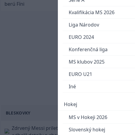
Serie A
berú Fíni
Kvalifikácia MS 2026
Liga Národov
EURO 2024
Konferenčná liga
MS klubov 2025
EURO U21
Iné
Hokej
BLESKOVKY
MS v Hokeji 2026
Zdrvený Messi priletel do Argentíny, denník
Slovenský hokej