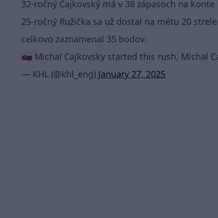
32-ročný Čajkovský má v 38 zápasoch na konte 1
25-ročný Ružička sa už dostal na métu 20 strel
celkovo zaznamenal 35 bodov.
🇸🇰 Michal Cajkovsky started this rush, Michal C
— KHL (@khl_eng)
January 27, 2025