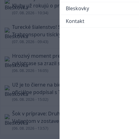
Kluby už rokujú o prestupovej čiastke
Bleskovky
(07. 08. 2026 - 10:34)
Kontakt
Turecké šialenstvo! Salaha vítali na štadióne
Trabzonsporu tisícky fanúšikov
(07. 08. 2026 - 09:43)
Hrozivý moment pre Zdena Cháru! Na
cyklotrase sa zrazil s bežcom
(06. 08. 2026 - 16:05)
Už je to čierne na bielom: Mohamed Salah
oficiálne podpísal s Trabzonsporom
(06. 08. 2026 - 15:02)
Šok v príprave: Druholigová Mallorca s
Valjentom v zostave zdolala PSG
(06. 08. 2026 - 13:57)