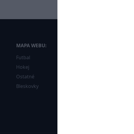
MAPA WEBU:
Futbal
Hokej
Ostatné
Bleskovky