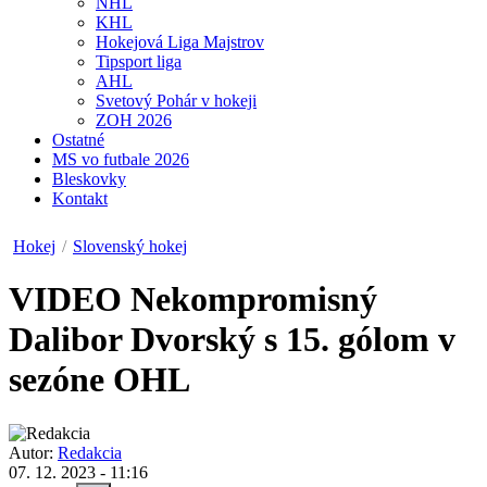
NHL
KHL
Hokejová Liga Majstrov
Tipsport liga
AHL
Svetový Pohár v hokeji
ZOH 2026
Ostatné
MS vo futbale 2026
Bleskovky
Kontakt
Hokej
/
Slovenský hokej
VIDEO
Nekompromisný
Dalibor Dvorský s 15. gólom v
sezóne OHL
Autor:
Redakcia
07. 12. 2023 - 11:16