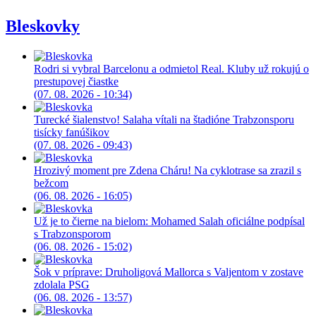
Bleskovky
Rodri si vybral Barcelonu a odmietol Real. Kluby už rokujú o
prestupovej čiastke
(07. 08. 2026 - 10:34)
Turecké šialenstvo! Salaha vítali na štadióne Trabzonsporu
tisícky fanúšikov
(07. 08. 2026 - 09:43)
Hrozivý moment pre Zdena Cháru! Na cyklotrase sa zrazil s
bežcom
(06. 08. 2026 - 16:05)
Už je to čierne na bielom: Mohamed Salah oficiálne podpísal
s Trabzonsporom
(06. 08. 2026 - 15:02)
Šok v príprave: Druholigová Mallorca s Valjentom v zostave
zdolala PSG
(06. 08. 2026 - 13:57)