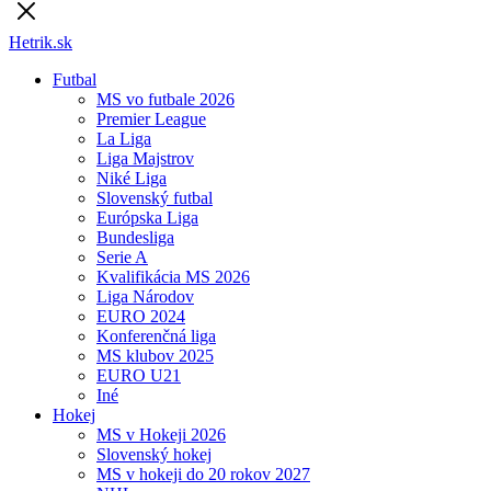
Hetrik.sk
Futbal
MS vo futbale 2026
Premier League
La Liga
Liga Majstrov
Niké Liga
Slovenský futbal
Európska Liga
Bundesliga
Serie A
Kvalifikácia MS 2026
Liga Národov
EURO 2024
Konferenčná liga
MS klubov 2025
EURO U21
Iné
Hokej
MS v Hokeji 2026
Slovenský hokej
MS v hokeji do 20 rokov 2027