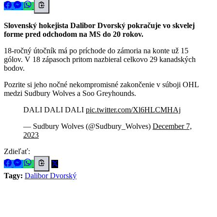
Slovenský hokejista Dalibor Dvorský pokračuje vo skvelej
forme pred odchodom na MS do 20 rokov.
18-ročný útočník má po príchode do zámoria na konte už 15
gólov. V 18 zápasoch pritom nazbieral celkovo 29 kanadských
bodov.
Pozrite si jeho nočné nekompromisné zakončenie v súboji OHL
medzi Sudbury Wolves a Soo Greyhounds.
DALI DALI DALI
pic.twitter.com/Xl6HLCMHAj
— Sudbury Wolves (@Sudbury_Wolves)
December 7,
2023
Zdieľať:
Tagy:
Dalibor Dvorský