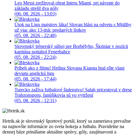
Leo Messi zrežíroval obrat Interu Miami, pri návrate do
základu strelil dva góly
(06. 08. 2026 - 13:03)
Útok na Ligu majstrov láka! Slovan hlási na odvetu s Mjällby
už viac ako 13-tisíc predaných lístkov
(05. 08. 2026 - 22:48)
Slovenský trénerský súboj pre Borbélyho, Škriniar v pozícii
kapitána potiahol Fenerbahce
(05. 08. 2026 - 22:24)
Príbeh ako z filmu! Hrdina Slovana Kianga hral ešte vlani
deviatu anglickú ligu
(05. 08. 2026 - 17:44)
Turecko zažíva futbalové šialenstvo! Salah pricestoval v drese
Trabzonsporu, fanúšikovia sú vo vytržení
(05. 08. 2026 - 12:31)
Hetrik.sk je slovenský športový portál, ktorý sa zameriava prevažne
na najnovšie informácie zo sveta hokeja a futbalu. Pravidelne na
dennej báze prinášame aktuálne správy, góly, zaujímavosti a