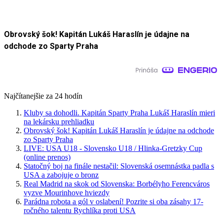
Obrovský šok! Kapitán Lukáš Haraslín je údajne na
odchode zo Sparty Praha
Najčítanejšie za 24 hodín
Kluby sa dohodli. Kapitán Sparty Praha Lukáš Haraslín mieri
na lekársku prehliadku
Obrovský šok! Kapitán Lukáš Haraslín je údajne na odchode
zo Sparty Praha
LIVE: USA U18 - Slovensko U18 / Hlinka-Gretzky Cup
(online prenos)
Statočný boj na finále nestačil: Slovenská osemnástka padla s
USA a zabojuje o bronz
Real Madrid na skok od Slovenska: Borbélyho Ferencváros
vyzve Mourinhove hviezdy
Parádna robota a gól v oslabení! Pozrite si oba zásahy 17-
ročného talentu Rychlíka proti USA