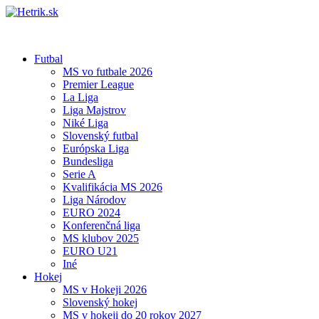
Futbal
MS vo futbale 2026
Premier League
La Liga
Liga Majstrov
Niké Liga
Slovenský futbal
Európska Liga
Bundesliga
Serie A
Kvalifikácia MS 2026
Liga Národov
EURO 2024
Konferenčná liga
MS klubov 2025
EURO U21
Iné
Hokej
MS v Hokeji 2026
Slovenský hokej
MS v hokeji do 20 rokov 2027