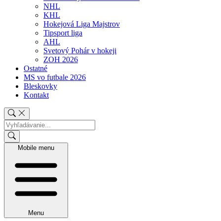
NHL
KHL
Hokejová Liga Majstrov
Tipsport liga
AHL
Svetový Pohár v hokeji
ZOH 2026
Ostatné
MS vo futbale 2026
Bleskovky
Kontakt
Mobile menu
Menu