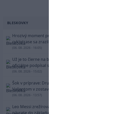
BLESKOVKY
Hrozivý moment pre Zdena Cháru! Na
cyklotrase sa zrazil s bežcom
(06. 08. 2026 - 16:05)
Už je to čierne na bielom: Mohamed Salah
oficiálne podpísal s Trabzonsporom
(06. 08. 2026 - 15:02)
Šok v príprave: Druholigová Mallorca s
Valjentom v zostave zdolala PSG
(06. 08. 2026 - 13:57)
Leo Messi zrežíroval obrat Interu Miami, pri
návrate do základu strelil dva góly