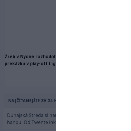
Žreb v Nyone rozhodol: Slovan spoznal potenciálnu
prekážku v play-off Ligy majstrov
NAJČÍTANEJŠIE ZA 24 HODÍN
Dunajská Streda si narobila v Holandsku poriadnu
hanbu. Od Twente inkasovala poltucet