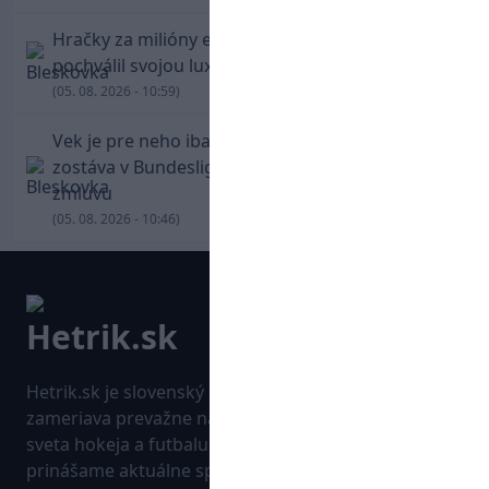
Hračky za milióny eur! Cristiano Ronaldo sa
pochválil svojou luxusnou zbierkou áut
(05. 08. 2026 - 10:59)
Vek je pre neho iba číslo! Štyridsaťročný Džeko
zostáva v Bundeslige, so Schalke predĺžil
zmluvu
(05. 08. 2026 - 10:46)
Hetrik.sk je slovenský športový portál, ktorý sa
zameriava prevažne na najnovšie informácie zo
sveta hokeja a futbalu. Pravidelne na dennej báze
prinášame aktuálne správy, góly, zaujímavosti a