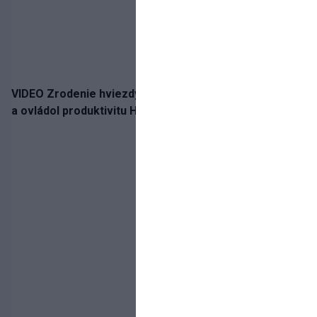
VIDEO Zrodenie hviezdy: Tomáš Selič zničil Švajčiarov
a ovládol produktivitu Hlinka Gretzky Cupu