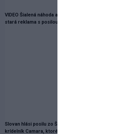
VIDEO Šialená náhoda alebo osud? Našla sa 11 rokov
stará reklama s posilou Slovana a trénerom Tourém
Slovan hlási posilu zo Španielska! Belasých posilní
krídelník Camara, ktorého povedie jeho detský vzor