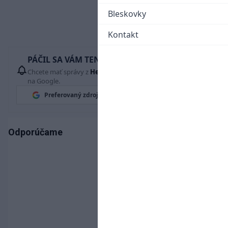
Bleskovky
Kontakt
PÁČIL SA VÁM TENTO ČLÁNOK?
Chcete mať správy z
Hetrik.sk
vždy ako prví? Pridajte si nás
na Google.
Preferovaný zdroj
Google News
Odporúčame