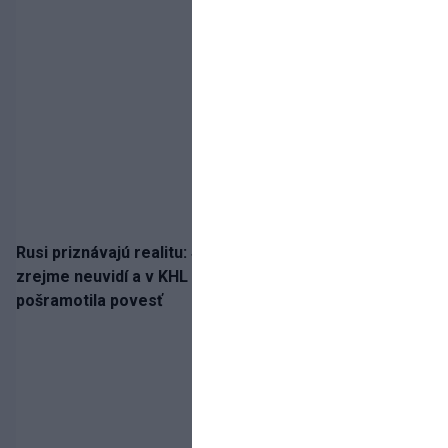
Rusi priznávajú realitu: Spartak milióny od Ružičku
zrejme neuvidí a v KHL si už nezahrá. Liga si
pošramotila povesť