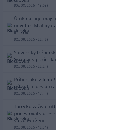
(06. 08. 2026 - 13:03)
Útok na Ligu majstrov láka! Slovan hlási na
odvetu s Mjällby už viac ako 13-tisíc predaných
lístkov
(05. 08. 2026 - 22:48)
Slovenský trénerský súboj pre Borbélyho,
Škriniar v pozícii kapitána potiahol Fenerbahce
(05. 08. 2026 - 22:24)
Príbeh ako z filmu! Hrdina Slovana Kianga hral
ešte vlani deviatu anglickú ligu
(05. 08. 2026 - 17:44)
Turecko zažíva futbalové šialenstvo! Salah
pricestoval v drese Trabzonsporu, fanúšikovia
sú vo vytržení
(05. 08. 2026 - 12:31)