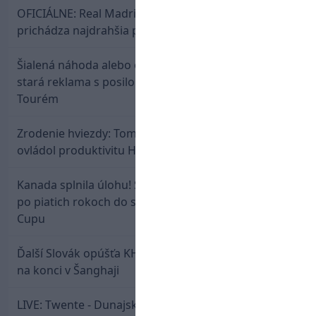
OFICIÁLNE: Real Madrid rozbil bank. Z Lipska
prichádza najdrahšia posila v klubovej histórii
Šialená náhoda alebo osud? Našla sa 11 rokov
stará reklama s posilou Slovana a trénerom
Tourém
Zrodenie hviezdy: Tomáš Selič zničil Švajčiarov a
ovládol produktivitu Hlinka Gretzky Cupu
Kanada splnila úlohu! Slovenská osemnástka mieri
po piatich rokoch do semifinále Hlinka Gretzky
Cupu
Ďalší Slovák opúšťa KHL. Patrik Rybár sa dohodol
na konci v Šanghaji
LIVE: Twente - Dunajská Streda / Konferenčná liga