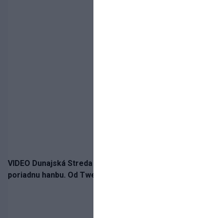
VIDEO Dunajská Streda si narobila v Holandsku
poriadnu hanbu. Od Twente inkasovala poltucet