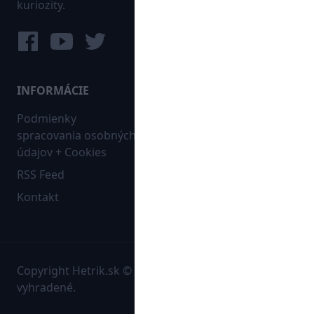
kuriozity.
INFORMÁCIE
MAPA WEBU:
Podmienky
Futbal
spracovania osobných
Hokej
údajov + Cookies
Ostatné
RSS Feed
Bleskovky
Kontakt
Copyright Hetrik.sk © 2026 Autorské práva sú
vyhradené.