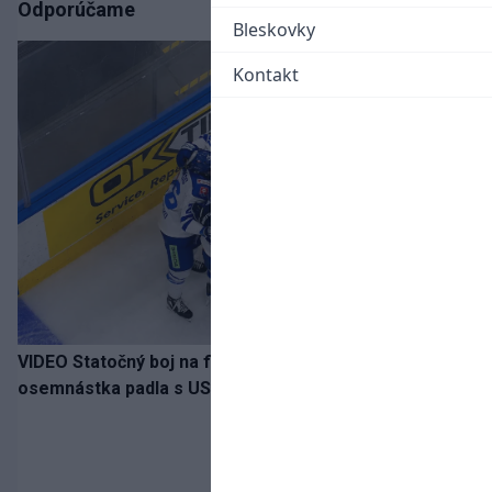
Odporúčame
Bleskovky
Kontakt
VIDEO Statočný boj na finále nestačil: Slovenská
osemnástka padla s USA a zabojuje o bronz