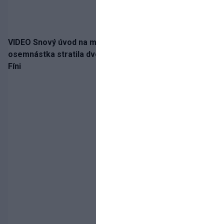
VIDEO Snový úvod na medailu nestačil: Slovenská
osemnástka stratila dvojgólový náskok a bronz berú
Fíni