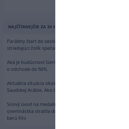
NAJČÍTANEJŠIE ZA 24 HODÍN
Parádny štart do sezóny: Rýchlik Boženík ako
striedajúci žolík spečatil postup Stoke
Aká je budúcnosť Gernáta a Pánika? Rusi špekulujú
o odchode do NHL
Aktuálna situácia okolo prestupu Haraslína do
Saudskej Arábie. Ako to je?
Snový úvod na medailu nestačil: Slovenská
osemnástka stratila dvojgólový náskok a bronz
berú Fíni