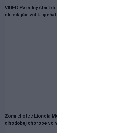
VIDEO Parádny štart do sezóny!: Rýchlik Boženík ako
striedajúci žolík spečatil postup Stoke
Zomrel otec Lionela Messiho. Jorge podľahol
dlhodobej chorobe vo veku 68 rokov