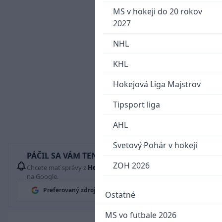
MS v hokeji do 20 rokov
2027
NHL
KHL
Hokejová Liga Majstrov
Tipsport liga
AHL
Svetový Pohár v hokeji
PÁČIL SA VÁM TENTO ČLÁNOK?
ZOH 2026
Chcete mať správy z
Hetrik.sk
vždy ako prví? Pridajte si nás
na Google.
Preferovaný zdroj
Google News
Ostatné
MS vo futbale 2026