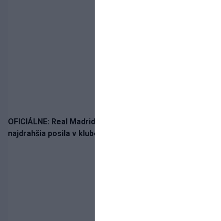
OFICIÁLNE: Real Madrid rozbil bank. Z Lipska prichádza
najdrahšia posila v klubovej histórii