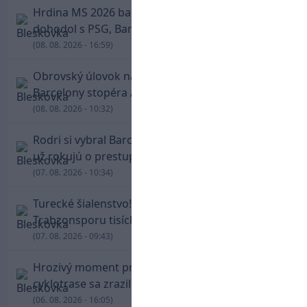
Hrdina MS 2026 balí kufre! Ferran Torres sa
dohodol s PSG, Barcelona mu brániť nebude
(08. 08. 2026 - 16:59)
Obrovský úlovok na Anfielde: Liverpool získal z
Barcelony stopéra Arauja
(08. 08. 2026 - 10:32)
Rodri si vybral Barcelonu a odmietol Real. Kluby
už rokujú o prestupovej čiastke
(07. 08. 2026 - 10:34)
Turecké šialenstvo! Salaha vítali na štadióne
Trabzonsporu tisícky fanúšikov
(07. 08. 2026 - 09:43)
Hrozivý moment pre Zdena Cháru! Na
cyklotrase sa zrazil s bežcom
(06. 08. 2026 - 16:05)