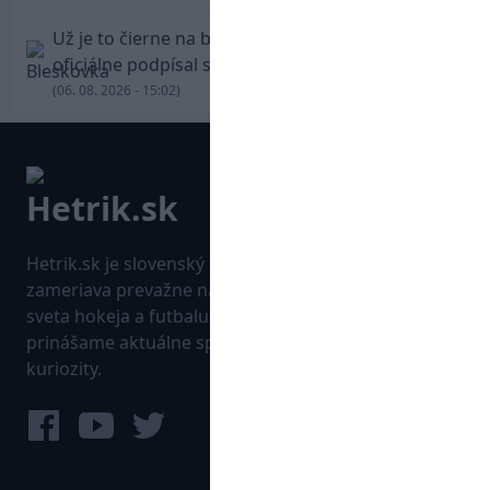
Už je to čierne na bielom: Mohamed Salah
oficiálne podpísal s Trabzonsporom
(06. 08. 2026 - 15:02)
Hetrik.sk je slovenský športový portál, ktorý sa
zameriava prevažne na najnovšie informácie zo
sveta hokeja a futbalu. Pravidelne na dennej báze
prinášame aktuálne správy, góly, zaujímavosti a
kuriozity.