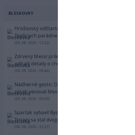
BLESKOVKY
Hrošovský odštartoval šialenú prestrelku! V
Tepliciach parádne skóroval už v prvej minúte
(09. 08. 2026 - 12:32)
Zdrvený Messi priletel do Argentíny, denník
odhalil detaily o chorobe jeho otca
(09. 08. 2026 - 09:46)
Nádherné gesto: De Paul po góle odhalil dres,
zásah venoval Messimu po strate otca
(09. 08. 2026 - 09:39)
Spartak vybavil Bystricu za pár minút: Hrdinom
Trnavy sa stal dvojgólový Polťák
(08. 08. 2026 - 22:27)