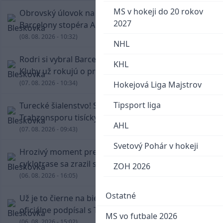
MS v hokeji do 20 rokov
Obrovský úlovok na Anfielde: Liverpool získal z
2027
Barcelony stopéra Arauja
(08. 08. 2026 - 10:32)
NHL
Rodri si vybral Barcelonu a odmietol Real.
KHL
Kluby už rokujú o prestupovej čiastke
(07. 08. 2026 - 10:34)
Hokejová Liga Majstrov
Tipsport liga
Turecké šialenstvo! Salaha vítali na štadióne
Trabzonsporu tisícky fanúšikov
AHL
(07. 08. 2026 - 09:43)
Svetový Pohár v hokeji
Hrozivý moment pre Zdena Cháru! Na
cyklotrase sa zrazil s bežcom
ZOH 2026
(06. 08. 2026 - 16:05)
Ostatné
Už je to čierne na bielom: Mohamed Salah
oficiálne podpísal s Trabzonsporom
MS vo futbale 2026
(06. 08. 2026 - 15:02)