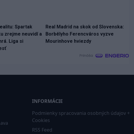
ealitu: Spartak
Real Madrid na skok od Slovenska:
ku zrejme neuvidí a
Borbélyho Ferencváros vyzve
rá. Liga si
Mourinhove hviezdy
esť
INFORMÁCIE
Podmienky spracovania osobných údajov +
Cookies
iava
RSS Feed