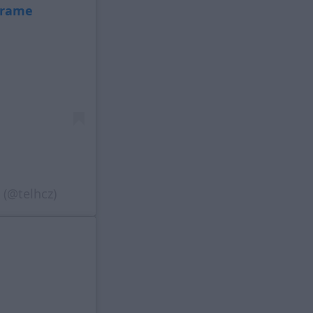
grame
 (@telhcz)