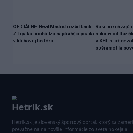
OFICIÁLNE: Real Madrid rozbil bank.
Rusi priznávajú r
Z Lipska prichádza najdrahšia posila
milióny od Ružič
v klubovej histórii
v KHL si už nezah
pošramotila pov
Hetrik.sk je slovenský športový portál, ktorý sa zamer
prevažne na najnovšie informácie zo sveta hokeja a