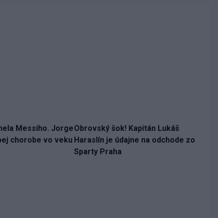
nela Messiho. Jorge
Obrovský šok! Kapitán Lukáš
bej chorobe vo veku
Haraslín je údajne na odchode zo
Sparty Praha