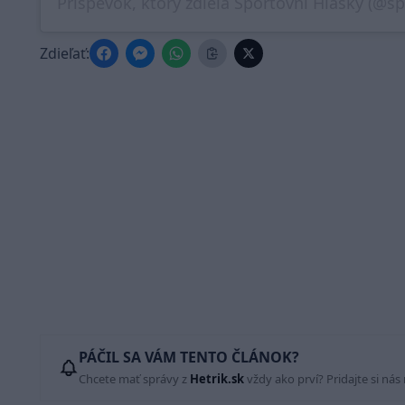
Príspevok, ktorý zdieľa Sportovní Hlášky (@s
Zdieľať:
PÁČIL SA VÁM TENTO ČLÁNOK?
Chcete mať správy z
Hetrik.sk
vždy ako prví? Pridajte si nás