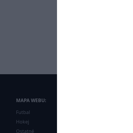
MAPA WEBU:
Futbal
Hokej
Ostatné