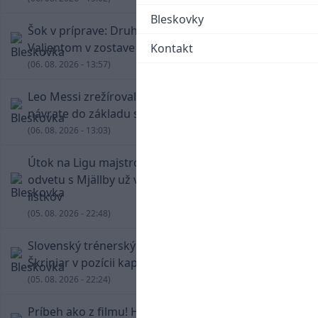
Bleskovky
Šok v príprave: Druholigová Mallorca s
Valjentom v zostave zdolala PSG
Kontakt
(06. 08. 2026 - 13:57)
Leo Messi zrežíroval obrat Interu Miami, pri
návrate do základu strelil dva góly
(06. 08. 2026 - 13:03)
Útok na Ligu majstrov láka! Slovan hlási na
odvetu s Mjällby už viac ako 13-tisíc predaných
lístkov
(05. 08. 2026 - 22:48)
Slovenský trénerský súboj pre Borbélyho,
Škriniar v pozícii kapitána potiahol Fenerbahce
(05. 08. 2026 - 22:24)
Príbeh ako z filmu! Hrdina Slovana Kianga hral