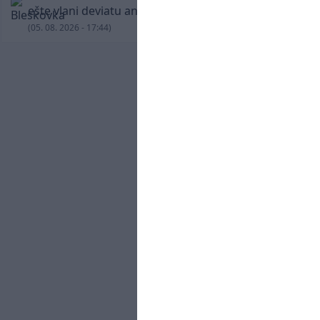
ešte vlani deviatu anglickú ligu
(05. 08. 2026 - 17:44)