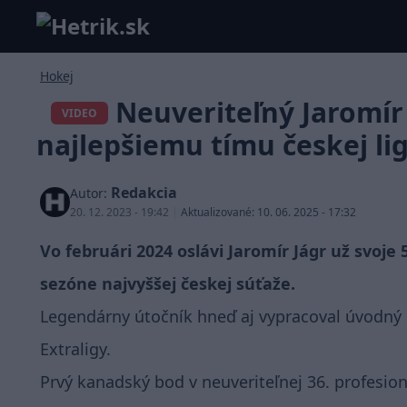
Hokej
Neuveriteľný Jaromír 
VIDEO
najlepšiemu tímu českej li
Redakcia
Autor:
20. 12. 2023 - 19:42
|
Aktualizované: 10. 06. 2025 - 17:32
Vo februári 2024 oslávi Jaromír Jágr už svoje
sezóne najvyššej českej súťaže.
Legendárny útočník hneď aj vypracoval úvodný g
Extraligy.
Prvý kanadský bod v neuveriteľnej 36. profesioná