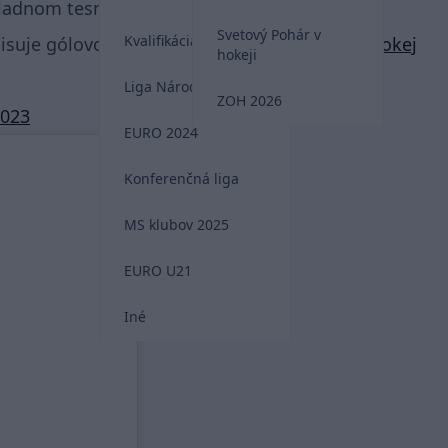
ladnom tesne 4:3.
Svetový Pohár v
Kvalifikácia MS 2026
pisuje gólovou asistenci! 👇
#TELH
#myjsmehokej
hokeji
Liga Národov
ZOH 2026
2023
EURO 2024
Konferenčná liga
MS klubov 2025
EURO U21
Iné