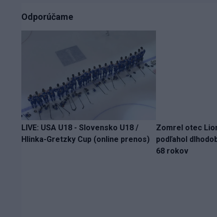
Odporúčame
LIVE: USA U18 - Slovensko U18 /
Zomrel otec Lio
Hlinka-Gretzky Cup (online prenos)
podľahol dlhodo
68 rokov