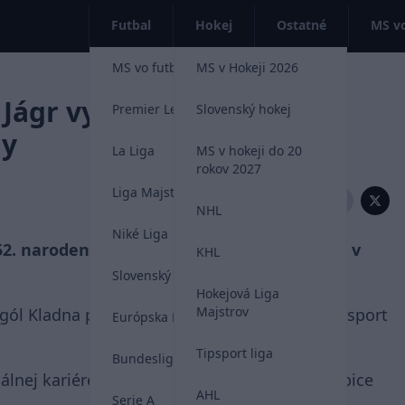
Futbal
Hokej
Ostatné
MS vo
MS vo futbale 2026
MS v Hokeji 2026
Jágr vypracoval gól proti
Premier League
Slovenský hokej
gy
La Liga
MS v hokeji do 20
rokov 2027
Liga Majstrov
Zdieľať:
NHL
Niké Liga
 52. narodeniny, dnes nastúpil na prvý zápas v
KHL
Slovenský futbal
Hokejová Liga
Majstrov
ól Kladna proti Pardubiciam, teda lídrovi Tipsport
Európska Liga
Tipsport liga
Bundesliga
lnej kariére pre číslo "68" je na svete. Pardubice
AHL
Serie A