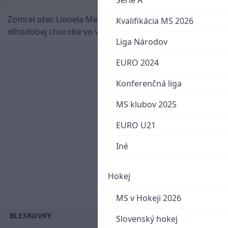
Serie A
Zomrel otec Lionela Messiho. Jorge podľahol
Kvalifikácia MS 2026
dlhodobej chorobe vo veku 68 rokov
Liga Národov
EURO 2024
Konferenčná liga
MS klubov 2025
EURO U21
Iné
Hokej
MS v Hokeji 2026
BLESKOVKY
Slovenský hokej