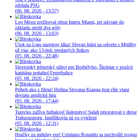
zdolala PSG
(06. 08. 2026 - 13:57)
Leo Messi zrežíroval obrat Interu Miami, pri návrate do
základu strelil dva góly
(06. 08. 2026 - 13:03)
Útok na Ligu majstrov láka! Slovan hlási na odvetu s Mjällby
už viac ako 13-tisíc predaných lístkov
(05. 08. 2026 - 22:48)
Slovenský trénerský súboj pre Borbélyho, Škriniar v pozícii
kapitána potiahol Fenerbahce
(05. 08. 2026 - 22:24)
Príbeh ako z filmu! Hrdina Slovana Kianga hral ešte vlani
deviatu anglickú ligu
(05. 08. 2026 - 17:44)
Turecko zažíva futbalové šialenstvo! Salah pricestoval v drese
Trabzonsporu, fanúšikovia sú vo vytržení
(05. 08. 2026 - 12:31)
Hračky za milióny eur! Cristiano Ronaldo sa pochválil svojou