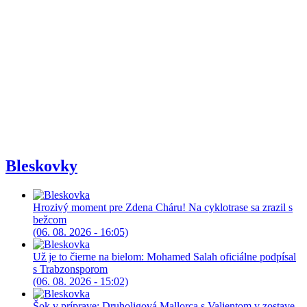
Bleskovky
Hrozivý moment pre Zdena Cháru! Na cyklotrase sa zrazil s
bežcom
(06. 08. 2026 - 16:05)
Už je to čierne na bielom: Mohamed Salah oficiálne podpísal
s Trabzonsporom
(06. 08. 2026 - 15:02)
Šok v príprave: Druholigová Mallorca s Valjentom v zostave