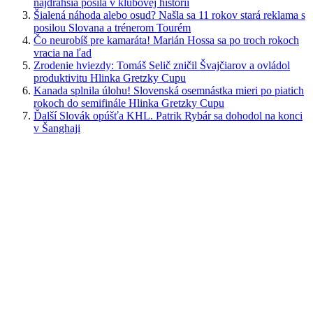
najdrahšia posila v klubovej histórii
Šialená náhoda alebo osud? Našla sa 11 rokov stará reklama s
posilou Slovana a trénerom Tourém
Čo neurobíš pre kamaráta! Marián Hossa sa po troch rokoch
vracia na ľad
Zrodenie hviezdy: Tomáš Selič zničil Švajčiarov a ovládol
produktivitu Hlinka Gretzky Cupu
Kanada splnila úlohu! Slovenská osemnástka mieri po piatich
rokoch do semifinále Hlinka Gretzky Cupu
Ďalší Slovák opúšťa KHL. Patrik Rybár sa dohodol na konci
v Šanghaji