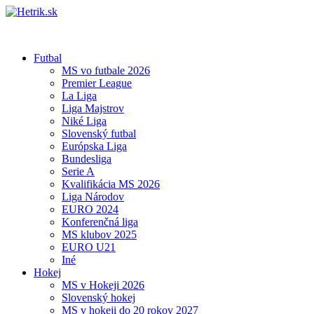
Futbal
MS vo futbale 2026
Premier League
La Liga
Liga Majstrov
Niké Liga
Slovenský futbal
Európska Liga
Bundesliga
Serie A
Kvalifikácia MS 2026
Liga Národov
EURO 2024
Konferenčná liga
MS klubov 2025
EURO U21
Iné
Hokej
MS v Hokeji 2026
Slovenský hokej
MS v hokeji do 20 rokov 2027