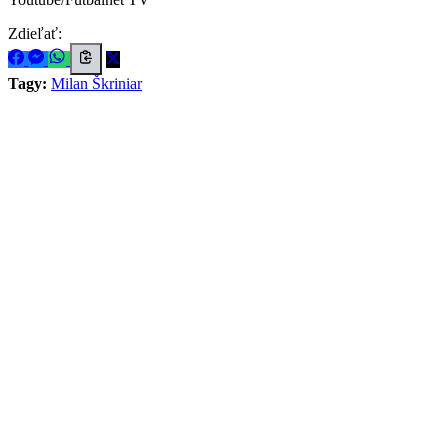
Zdieľať:
Tagy:
Milan Škriniar