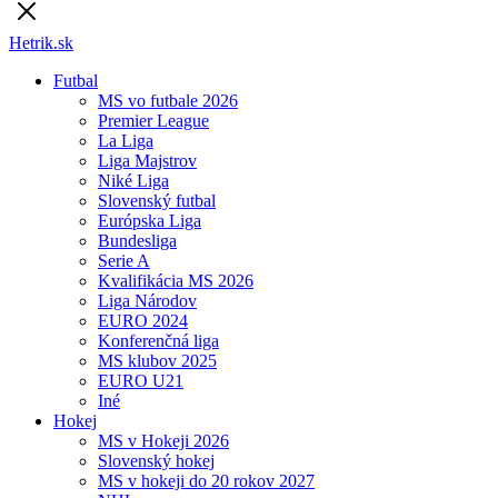
Hetrik.sk
Futbal
MS vo futbale 2026
Premier League
La Liga
Liga Majstrov
Niké Liga
Slovenský futbal
Európska Liga
Bundesliga
Serie A
Kvalifikácia MS 2026
Liga Národov
EURO 2024
Konferenčná liga
MS klubov 2025
EURO U21
Iné
Hokej
MS v Hokeji 2026
Slovenský hokej
MS v hokeji do 20 rokov 2027