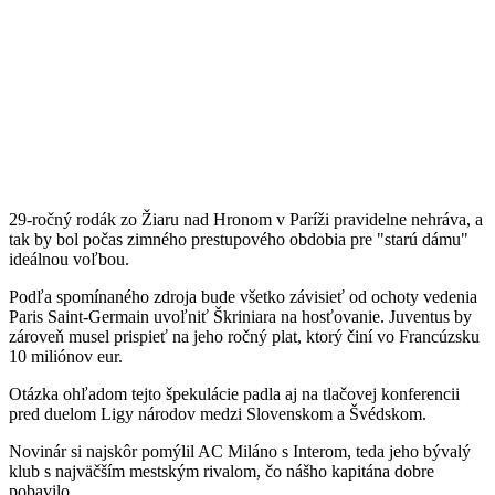
29-ročný rodák zo Žiaru nad Hronom v Paríži pravidelne nehráva, a
tak by bol počas zimného prestupového obdobia pre "starú dámu"
ideálnou voľbou.
Podľa spomínaného zdroja bude všetko závisieť od ochoty vedenia
Paris Saint-Germain uvoľniť Škriniara na hosťovanie. Juventus by
zároveň musel prispieť na jeho ročný plat, ktorý činí vo Francúzsku
10 miliónov eur.
Otázka ohľadom tejto špekulácie padla aj na tlačovej konferencii
pred duelom Ligy národov medzi Slovenskom a Švédskom.
Novinár si najskôr pomýlil AC Miláno s Interom, teda jeho bývalý
klub s najväčším mestským rivalom, čo nášho kapitána dobre
pobavilo.