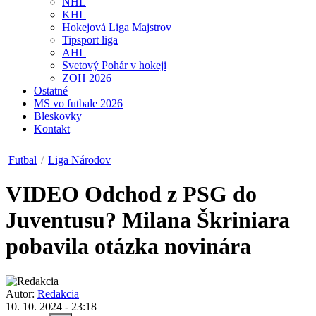
NHL
KHL
Hokejová Liga Majstrov
Tipsport liga
AHL
Svetový Pohár v hokeji
ZOH 2026
Ostatné
MS vo futbale 2026
Bleskovky
Kontakt
Futbal
/
Liga Národov
VIDEO
Odchod z PSG do
Juventusu? Milana Škriniara
pobavila otázka novinára
Autor:
Redakcia
10. 10. 2024 - 23:18