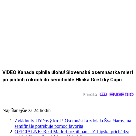
VIDEO Kanada splnila úlohu! Slovenská osemnástka mieri
po piatich rokoch do semifinále Hlinka Gretzky Cupu
Najčítanejšie za 24 hodín
Zvládnutý kľúčový krok! Osemnástka zdolala Švajčiarov, na
semifinále potrebuje pomoc favorita
OFICIÁLNE: Real Madrid rozbil bank. Z Lipska prichádza