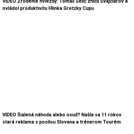
VIDEO Zrodenie hviezdy: Tomáš Selič zničil Švajčiarov a
ovládol produktivitu Hlinka Gretzky Cupu
VIDEO Šialená náhoda alebo osud? Našla sa 11 rokov
stará reklama s posilou Slovana a trénerom Tourém