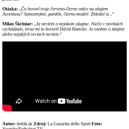
Otázka:
Čo hovorí tvoje červeno-čierne srdce na záujem
Juventusu? Samozrejme, pardón, čierno-modré. Zbledol si...
Milan Škriniar:
Ja neviem o nejakom záujme. Niečo v novinách
vychádzalo, teraz mi to hovoril Dávid Hancko. Ja osobne o záujme
alebo nejakých veciach neviem.
Autor:
hetrik.sk
Zdroj:
La Gazzetta dello Sport
Foto:
Youtube/Futbalnet TV