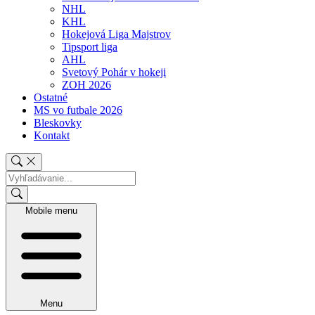
NHL
KHL
Hokejová Liga Majstrov
Tipsport liga
AHL
Svetový Pohár v hokeji
ZOH 2026
Ostatné
MS vo futbale 2026
Bleskovky
Kontakt
Mobile menu
Menu