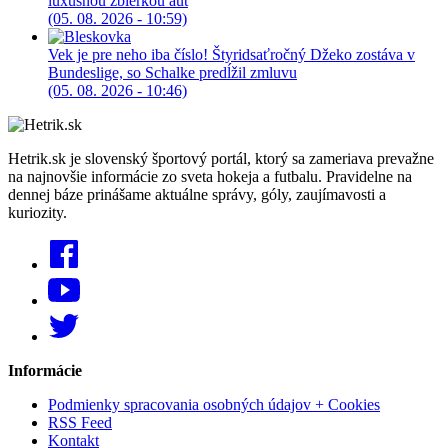
luxusnou zbierkou áut
(05. 08. 2026 - 10:59)
Vek je pre neho iba číslo! Štyridsaťročný Džeko zostáva v
Bundeslige, so Schalke predĺžil zmluvu
(05. 08. 2026 - 10:46)
Hetrik.sk je slovenský športový portál, ktorý sa zameriava prevažne
na najnovšie informácie zo sveta hokeja a futbalu. Pravidelne na
dennej báze prinášame aktuálne správy, góly, zaujímavosti a
kuriozity.
Informácie
Podmienky spracovania osobných údajov + Cookies
RSS Feed
Kontakt