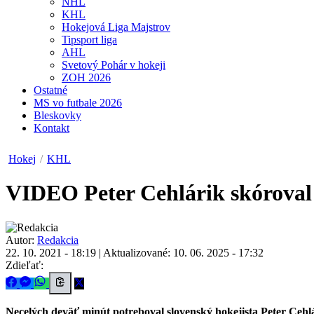
NHL
KHL
Hokejová Liga Majstrov
Tipsport liga
AHL
Svetový Pohár v hokeji
ZOH 2026
Ostatné
MS vo futbale 2026
Bleskovky
Kontakt
Hokej
/
KHL
VIDEO
Peter Cehlárik skóroval
Autor:
Redakcia
22. 10. 2021 - 18:19
|
Aktualizované: 10. 06. 2025 - 17:32
Zdieľať:
Necelých deväť minút potreboval slovenský hokejista Peter Cehl