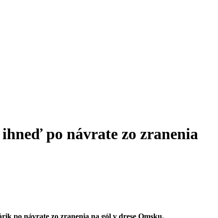
 ihneď po návrate zo zranenia
árik po návrate zo zranenia na gól v drese Omsku.