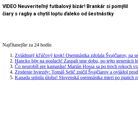
VIDEO Neuveriteľný futbalový bizár! Brankár si pomýlil
čiary s ragby a chytil loptu ďaleko od šestnástky
Najčítanejšie za 24 hodín
Zvládnutý kľúčový krok! Osemnástka zdolala Švajčiarov, na se
Hancko bije na poplach! Zaspali sme dobu, po tejto generácii 
Čo neurobíš pre kamaráta! Marián Hossa sa po troch rokoch vr
Zrodenie hviezdy: Tomáš Selič zničil Švajčiarov a ovládol pro
Kanada splnila úlohu! Slovenská osemnástka mieri po piatich 