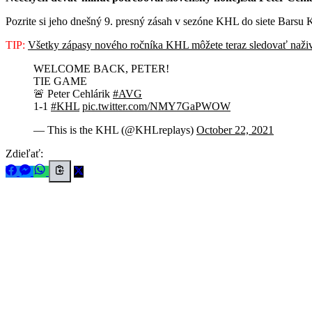
Pozrite si jeho dnešný 9. presný zásah v sezóne KHL do siete Barsu 
TIP:
Všetky zápasy nového ročníka KHL môžete teraz sledovať naži
WELCOME BACK, PETER!
TIE GAME
🚨 Peter Cehlárik
#AVG
1-1
#KHL
pic.twitter.com/NMY7GaPWOW
— This is the KHL (@KHLreplays)
October 22, 2021
Zdieľať: