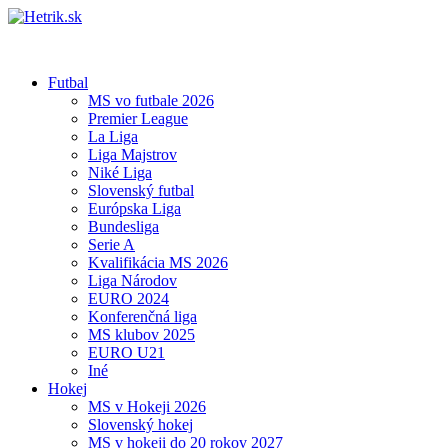
Futbal
MS vo futbale 2026
Premier League
La Liga
Liga Majstrov
Niké Liga
Slovenský futbal
Európska Liga
Bundesliga
Serie A
Kvalifikácia MS 2026
Liga Národov
EURO 2024
Konferenčná liga
MS klubov 2025
EURO U21
Iné
Hokej
MS v Hokeji 2026
Slovenský hokej
MS v hokeji do 20 rokov 2027