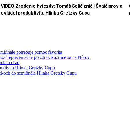
VIDEO Zrodenie hviezdy: Tomáš Selič zničil Švajčiarov a
ovládol produktivitu Hlinka Gretzky Cupu
mifinále potrebuje pomoc favorita
hrozí reprezentačné prázdno. Pozrime sa na Nórov
acia na ľad
duktivitu Hlinka Gretzky Cupu
rokoch do semifinále Hlinka Gretzky Cupu