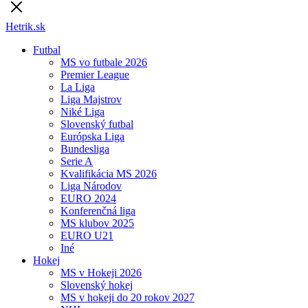
Hetrik.sk
Futbal
MS vo futbale 2026
Premier League
La Liga
Liga Majstrov
Niké Liga
Slovenský futbal
Európska Liga
Bundesliga
Serie A
Kvalifikácia MS 2026
Liga Národov
EURO 2024
Konferenčná liga
MS klubov 2025
EURO U21
Iné
Hokej
MS v Hokeji 2026
Slovenský hokej
MS v hokeji do 20 rokov 2027