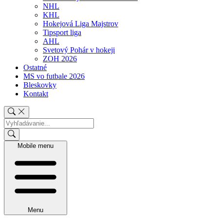
NHL
KHL
Hokejová Liga Majstrov
Tipsport liga
AHL
Svetový Pohár v hokeji
ZOH 2026
Ostatné
MS vo futbale 2026
Bleskovky
Kontakt
Mobile menu
Menu