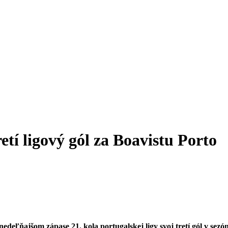
etí ligový gól za Boavistu Porto
deľňajšom zápase 21. kola portugalskej ligy svoj tretí gól v sezón