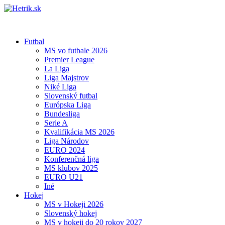
Futbal
MS vo futbale 2026
Premier League
La Liga
Liga Majstrov
Niké Liga
Slovenský futbal
Európska Liga
Bundesliga
Serie A
Kvalifikácia MS 2026
Liga Národov
EURO 2024
Konferenčná liga
MS klubov 2025
EURO U21
Iné
Hokej
MS v Hokeji 2026
Slovenský hokej
MS v hokeji do 20 rokov 2027