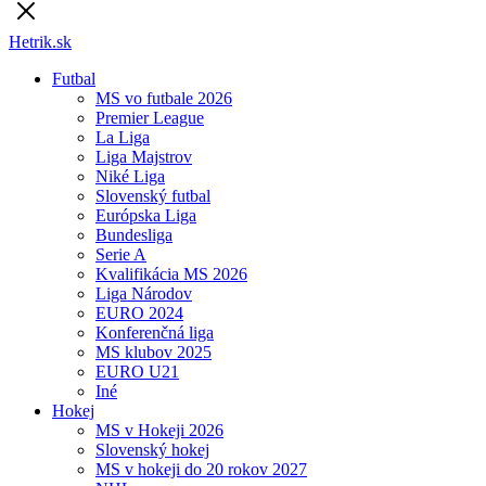
Hetrik.sk
Futbal
MS vo futbale 2026
Premier League
La Liga
Liga Majstrov
Niké Liga
Slovenský futbal
Európska Liga
Bundesliga
Serie A
Kvalifikácia MS 2026
Liga Národov
EURO 2024
Konferenčná liga
MS klubov 2025
EURO U21
Iné
Hokej
MS v Hokeji 2026
Slovenský hokej
MS v hokeji do 20 rokov 2027