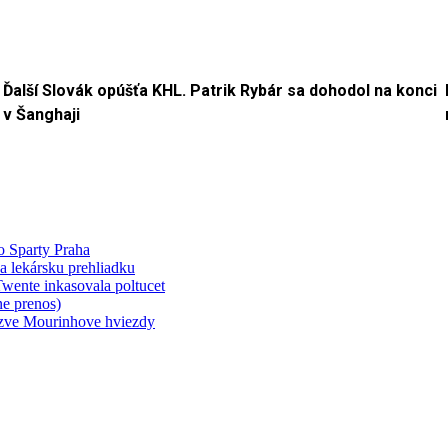
Ďalší Slovák opúšťa KHL. Patrik Rybár sa dohodol na konci
v Šanghaji
o Sparty Praha
a lekársku prehliadku
wente inkasovala poltucet
e prenos)
yzve Mourinhove hviezdy