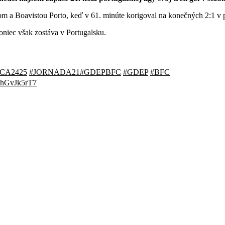
lom a Boavistou Porto, keď v 61. minúte korigoval na konečných 2:1 v
niec však zostáva v Portugalsku.
CA2425
#JORNADA21
#GDEPBFC
#GDEP
#BFC
/bhGvJk5rT7