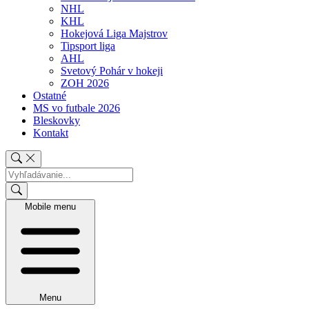
NHL
KHL
Hokejová Liga Majstrov
Tipsport liga
AHL
Svetový Pohár v hokeji
ZOH 2026
Ostatné
MS vo futbale 2026
Bleskovky
Kontakt
Mobile menu
Menu