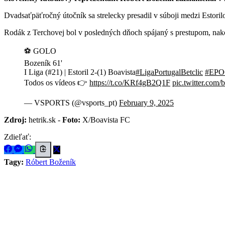
Dvadsaťpäťročný útočník sa strelecky presadil v súboji medzi Estori
Rodák z Terchovej bol v posledných dňoch spájaný s prestupom, nako
⚽ GOLO
Bozeník 61'
I Liga (#21) | Estoril 2-(1) Boavista
#LigaPortugalBetclic
#EPO
Todos os vídeos 👉
https://t.co/KRf4gB2Q1F
pic.twitter.com
— VSPORTS (@vsports_pt)
February 9, 2025
Zdroj:
hetrik.sk -
Foto:
X/Boavista FC
Zdieľať:
Tagy:
Róbert Boženík