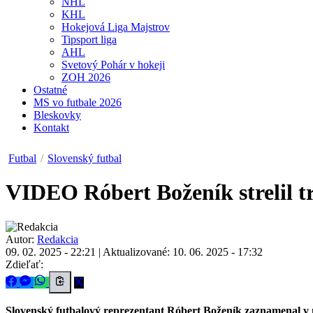
NHL
KHL
Hokejová Liga Majstrov
Tipsport liga
AHL
Svetový Pohár v hokeji
ZOH 2026
Ostatné
MS vo futbale 2026
Bleskovky
Kontakt
Futbal
/
Slovenský futbal
VIDEO
Róbert Boženík strelil tr
Autor:
Redakcia
09. 02. 2025 - 22:21
|
Aktualizované: 10. 06. 2025 - 17:32
Zdieľať:
Slovenský futbalový reprezentant Róbert Boženík zaznamenal v ne