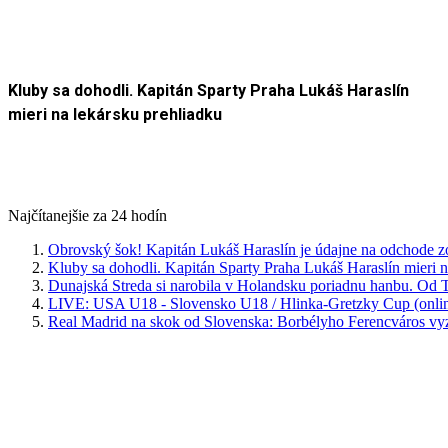
Kluby sa dohodli. Kapitán Sparty Praha Lukáš Haraslín
mieri na lekársku prehliadku
Najčítanejšie za 24 hodín
Obrovský šok! Kapitán Lukáš Haraslín je údajne na odchode z
Kluby sa dohodli. Kapitán Sparty Praha Lukáš Haraslín mieri n
Dunajská Streda si narobila v Holandsku poriadnu hanbu. Od T
LIVE: USA U18 - Slovensko U18 / Hlinka-Gretzky Cup (onlin
Real Madrid na skok od Slovenska: Borbélyho Ferencváros v