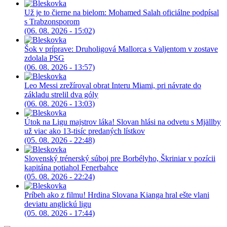
Už je to čierne na bielom: Mohamed Salah oficiálne podpísal
s Trabzonsporom
(06. 08. 2026 - 15:02)
Šok v príprave: Druholigová Mallorca s Valjentom v zostave
zdolala PSG
(06. 08. 2026 - 13:57)
Leo Messi zrežíroval obrat Interu Miami, pri návrate do
základu strelil dva góly
(06. 08. 2026 - 13:03)
Útok na Ligu majstrov láka! Slovan hlási na odvetu s Mjällby
už viac ako 13-tisíc predaných lístkov
(05. 08. 2026 - 22:48)
Slovenský trénerský súboj pre Borbélyho, Škriniar v pozícii
kapitána potiahol Fenerbahce
(05. 08. 2026 - 22:24)
Príbeh ako z filmu! Hrdina Slovana Kianga hral ešte vlani
deviatu anglickú ligu
(05. 08. 2026 - 17:44)