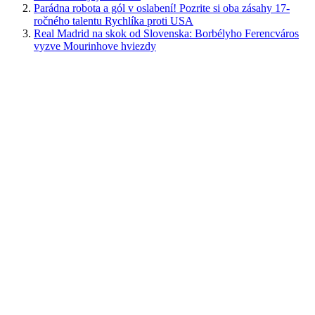
Parádna robota a gól v oslabení! Pozrite si oba zásahy 17-
ročného talentu Rychlíka proti USA
Real Madrid na skok od Slovenska: Borbélyho Ferencváros
vyzve Mourinhove hviezdy