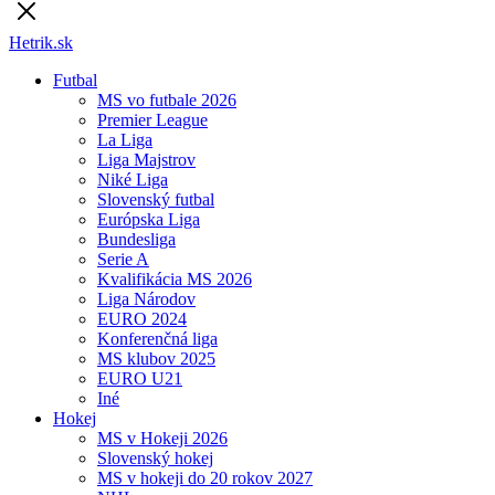
Hetrik.sk
Futbal
MS vo futbale 2026
Premier League
La Liga
Liga Majstrov
Niké Liga
Slovenský futbal
Európska Liga
Bundesliga
Serie A
Kvalifikácia MS 2026
Liga Národov
EURO 2024
Konferenčná liga
MS klubov 2025
EURO U21
Iné
Hokej
MS v Hokeji 2026
Slovenský hokej
MS v hokeji do 20 rokov 2027