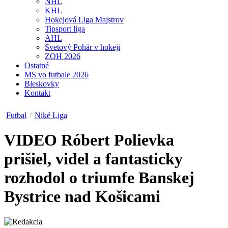
NHL
KHL
Hokejová Liga Majstrov
Tipsport liga
AHL
Svetový Pohár v hokeji
ZOH 2026
Ostatné
MS vo futbale 2026
Bleskovky
Kontakt
Futbal
/
Niké Liga
VIDEO
Róbert Polievka
prišiel, videl a fantasticky
rozhodol o triumfe Banskej
Bystrice nad Košicami