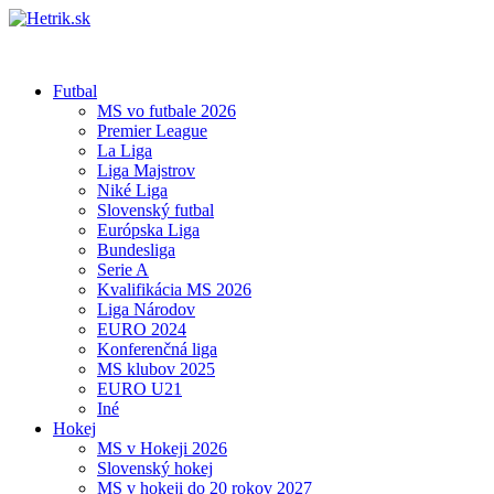
Futbal
MS vo futbale 2026
Premier League
La Liga
Liga Majstrov
Niké Liga
Slovenský futbal
Európska Liga
Bundesliga
Serie A
Kvalifikácia MS 2026
Liga Národov
EURO 2024
Konferenčná liga
MS klubov 2025
EURO U21
Iné
Hokej
MS v Hokeji 2026
Slovenský hokej
MS v hokeji do 20 rokov 2027