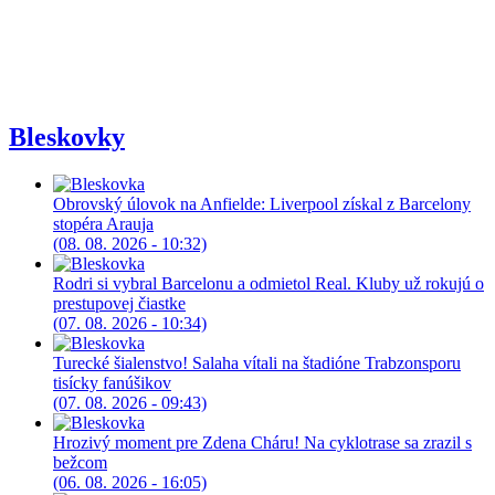
Bleskovky
Obrovský úlovok na Anfielde: Liverpool získal z Barcelony
stopéra Arauja
(08. 08. 2026 - 10:32)
Rodri si vybral Barcelonu a odmietol Real. Kluby už rokujú o
prestupovej čiastke
(07. 08. 2026 - 10:34)
Turecké šialenstvo! Salaha vítali na štadióne Trabzonsporu
tisícky fanúšikov
(07. 08. 2026 - 09:43)
Hrozivý moment pre Zdena Cháru! Na cyklotrase sa zrazil s
bežcom
(06. 08. 2026 - 16:05)