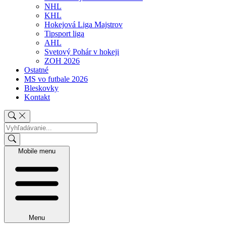
NHL
KHL
Hokejová Liga Majstrov
Tipsport liga
AHL
Svetový Pohár v hokeji
ZOH 2026
Ostatné
MS vo futbale 2026
Bleskovky
Kontakt
Mobile menu
Menu