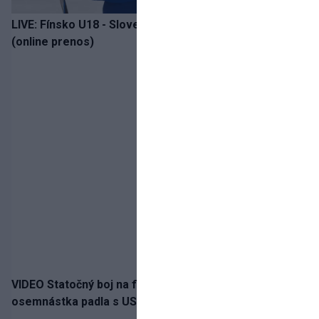
LIVE: Fínsko U18 - Slovensko U18 / Hlinka-Gretzky Cup
(online prenos)
VIDEO Statočný boj na finále nestačil: Slovenská
osemnástka padla s USA a zabojuje o bronz