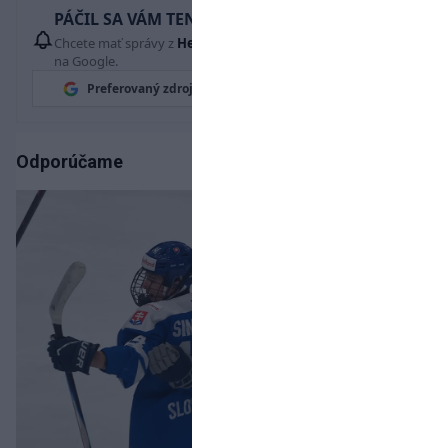
PÁČIL SA VÁM TENTO ČLÁNOK?
Chcete mať správy z
Hetrik.sk
vždy ako prví? Pridajte si nás
na Google.
Preferovaný zdroj
Google News
Odporúčame