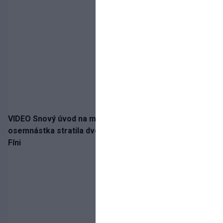
VIDEO Snový úvod na medailu nestačil: Slovenská
osemnástka stratila dvojgólový náskok a bronz berú
Fíni