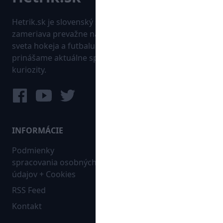
Hetrik.sk je slovenský športový portál, ktorý sa
zameriava prevažne na najnovšie informácie zo
sveta hokeja a futbalu. Pravidelne na dennej báze
prinášame aktuálne správy, góly, zaujímavosti a
kuriozity.
INFORMÁCIE
MAPA WEBU:
Podmienky
Futbal
spracovania osobných
Hokej
údajov + Cookies
Ostatné
RSS Feed
Bleskovky
Kontakt