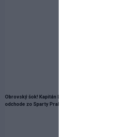
Obrovský šok! Kapitán Lukáš Haraslín je údajne na
odchode zo Sparty Praha