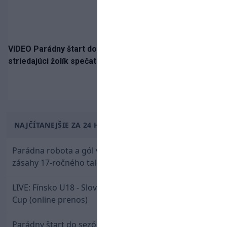
VIDEO Parádny štart do sezóny!: Rýchlik Boženík ako
striedajúci žolík spečatil postup Stoke
NAJČÍTANEJŠIE ZA 24 HODÍN
Parádna robota a gól v oslabení! Pozrite si oba
zásahy 17-ročného talentu Rychlíka proti USA
LIVE: Fínsko U18 - Slovensko U18 / Hlinka-Gretzky
Cup (online prenos)
Parádny štart do sezóny: Rýchlik Boženík ako