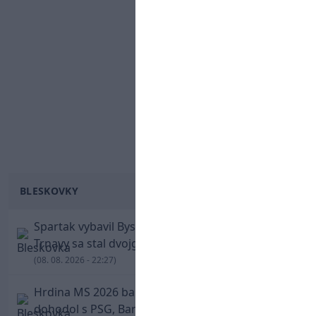
BLESKOVKY
Spartak vybavil Bystricu za pár minút: Hrdinom
Trnavy sa stal dvojgólový Polťák
(08. 08. 2026 - 22:27)
Hrdina MS 2026 balí kufre! Ferran Torres sa
dohodol s PSG, Barcelona mu brániť nebude