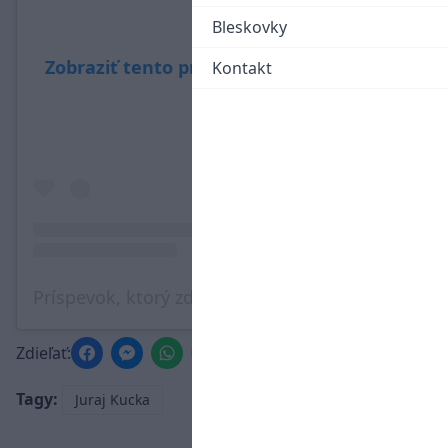
Bleskovky
Zobraziť tento príspevok na Instagrame
Kontakt
Príspevok, ktorý zdieľa Juraj Kucka (@kuco33)
Zdieľať:
Tagy:
Juraj Kucka