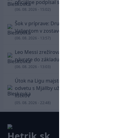
oficiálne podpísal s Trabzonsporom
(06. 08. 2026 - 15:02)
Šok v príprave: Druholigová Mallorca s
Valjentom v zostave zdolala PSG
(06. 08. 2026 - 13:57)
Leo Messi zrežíroval obrat Interu Miami, pri
návrate do základu strelil dva góly
(06. 08. 2026 - 13:03)
Útok na Ligu majstrov láka! Slovan hlási na
odvetu s Mjällby už viac ako 13-tisíc predaných
lístkov
(05. 08. 2026 - 22:48)