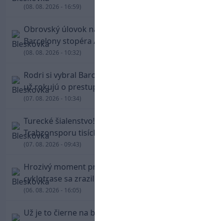
(08. 08. 2026 - 16:59)
Obrovský úlovok na Anfielde: Liverpool získal z
Barcelony stopéra Arauja
(08. 08. 2026 - 10:32)
Rodri si vybral Barcelonu a odmietol Real. Kluby
už rokujú o prestupovej čiastke
(07. 08. 2026 - 10:34)
Turecké šialenstvo! Salaha vítali na štadióne
Trabzonsporu tisícky fanúšikov
(07. 08. 2026 - 09:43)
Hrozivý moment pre Zdena Cháru! Na
cyklotrase sa zrazil s bežcom
(06. 08. 2026 - 16:05)
Už je to čierne na bielom: Mohamed Salah