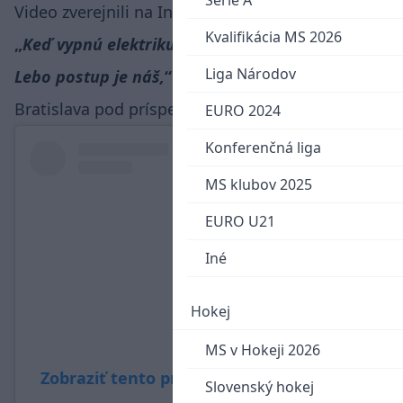
Serie A
Video zverejnili na Instagrame Juraj Kucka.
Kvalifikácia MS 2026
Keď vypnú elektriku na hoteli? Nevadí. Prečo?
Liga Národov
Lebo postup je náš,
napísal futbalista Slovana
Bratislava pod príspevok.
EURO 2024
Konferenčná liga
MS klubov 2025
EURO U21
Iné
Hokej
MS v Hokeji 2026
Zobraziť tento príspevok na Instagrame
Slovenský hokej