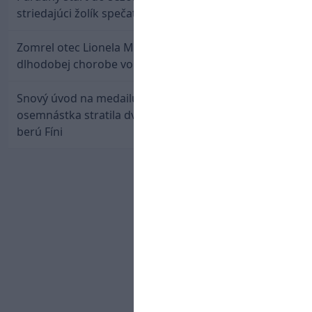
striedajúci žolík spečatil postup Stoke
Zomrel otec Lionela Messiho. Jorge podľahol
dlhodobej chorobe vo veku 68 rokov
Snový úvod na medailu nestačil: Slovenská
osemnástka stratila dvojgólový náskok a bronz
berú Fíni