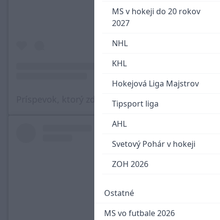
MS v hokeji do 20 rokov
2027
NHL
KHL
Hokejová Liga Majstrov
Príspevok, ktorý zdieľa Slovenský futbalový zväz (@sfzofficial)
Tipsport liga
AHL
Svetový Pohár v hokeji
ZOH 2026
Ostatné
MS vo futbale 2026