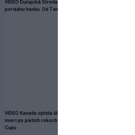
VIDEO Dunajská Streda si narobila v Holandsku
poriadnu hanbu. Od Twente inkasovala poltucet
VIDEO Kanada splnila úlohu! Slovenská osemnástka
mieri po piatich rokoch do semifinále Hlinka Gretzky
Cupu