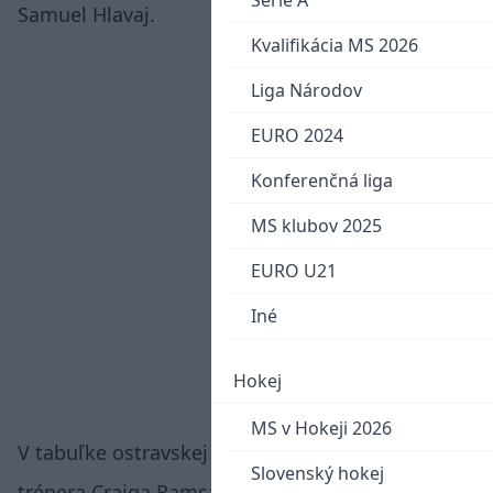
Serie A
Samuel Hlavaj.
Kvalifikácia MS 2026
Liga Národov
EURO 2024
Konferenčná liga
MS klubov 2025
EURO U21
Iné
Hokej
MS v Hokeji 2026
V tabuľke ostravskej B-skupiny patrí zverencom
Slovenský hokej
trénera Craiga Ramsayho druhá priečka so