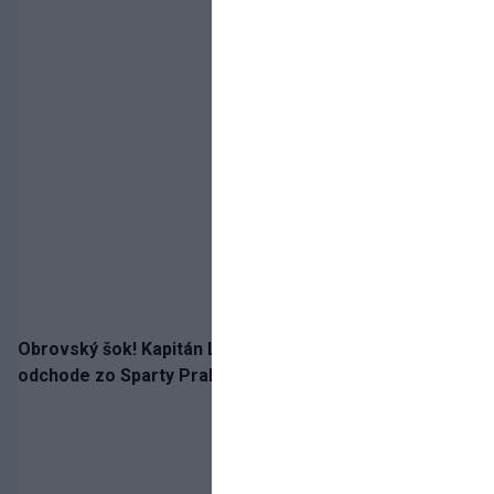
Obrovský šok! Kapitán Lukáš Haraslín je údajne na
odchode zo Sparty Praha