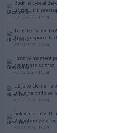
Rodri si vybral Barcelonu a odmietol Real. Kluby
už rokujú o prestupovej čiastke
(07. 08. 2026 - 10:34)
Turecké šialenstvo! Salaha vítali na štadióne
Trabzonsporu tisícky fanúšikov
(07. 08. 2026 - 09:43)
Hrozivý moment pre Zdena Cháru! Na
cyklotrase sa zrazil s bežcom
(06. 08. 2026 - 16:05)
Už je to čierne na bielom: Mohamed Salah
oficiálne podpísal s Trabzonsporom
(06. 08. 2026 - 15:02)
Šok v príprave: Druholigová Mallorca s
Valjentom v zostave zdolala PSG
(06. 08. 2026 - 13:57)