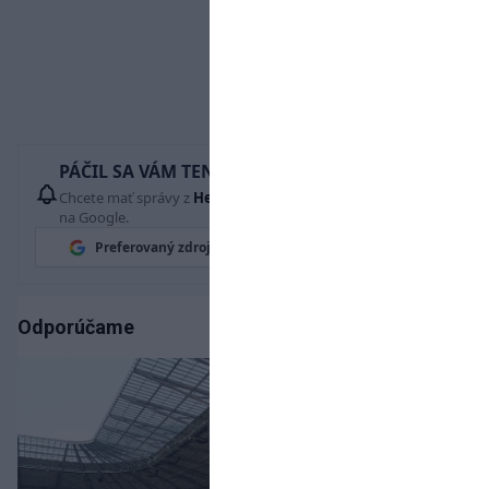
PÁČIL SA VÁM TENTO ČLÁNOK?
Chcete mať správy z
Hetrik.sk
vždy ako prví? Pridajte si nás
na Google.
Preferovaný zdroj
Google News
Odporúčame