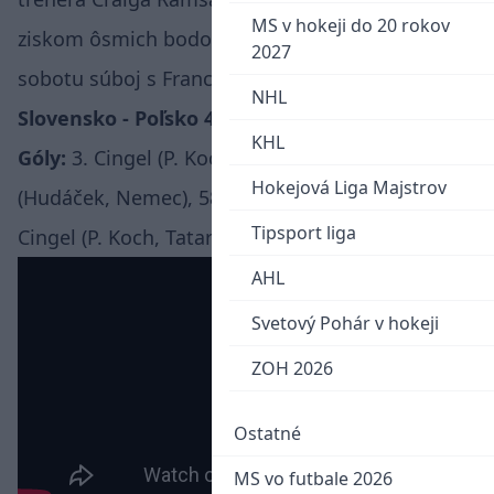
MS v hokeji do 20 rokov
ziskom ôsmich bodov. Najbližšie nás čaká v
2027
sobotu súboj s Francúzskom.
NHL
Slovensko - Poľsko 4:0 (2:0, 0:0, 2:0)
KHL
Góly:
3. Cingel (P. Koch, Tatar), 12. Tatar
Hokejová Liga Majstrov
(Hudáček, Nemec), 58. Cehlárik (Slafkovský), 58.
Tipsport liga
Cingel (P. Koch, Tatar).
AHL
Svetový Pohár v hokeji
ZOH 2026
Ostatné
MS vo futbale 2026