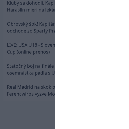
Kluby sa dohodli. Kapitán Sparty Praha Lukáš
Haraslín mieri na lekársku prehliadku
Obrovský šok! Kapitán Lukáš Haraslín je údajne na
odchode zo Sparty Praha
LIVE: USA U18 - Slovensko U18 / Hlinka-Gretzky
Cup (online prenos)
Statočný boj na finále nestačil: Slovenská
osemnástka padla s USA a zabojuje o bronz
Real Madrid na skok od Slovenska: Borbélyho
Ferencváros vyzve Mourinhove hviezdy