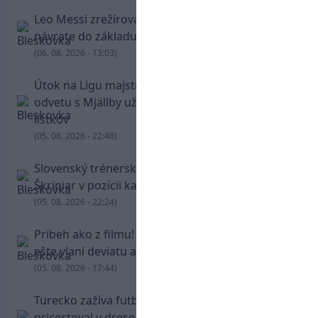
Leo Messi zrežíroval obrat Interu Miami, pri
návrate do základu strelil dva góly
(06. 08. 2026 - 13:03)
Útok na Ligu majstrov láka! Slovan hlási na
odvetu s Mjällby už viac ako 13-tisíc predaných
lístkov
(05. 08. 2026 - 22:48)
Slovenský trénerský súboj pre Borbélyho,
Škriniar v pozícii kapitána potiahol Fenerbahce
(05. 08. 2026 - 22:24)
Príbeh ako z filmu! Hrdina Slovana Kianga hral
ešte vlani deviatu anglickú ligu
(05. 08. 2026 - 17:44)
Turecko zažíva futbalové šialenstvo! Salah
pricestoval v drese Trabzonsporu, fanúšikovia