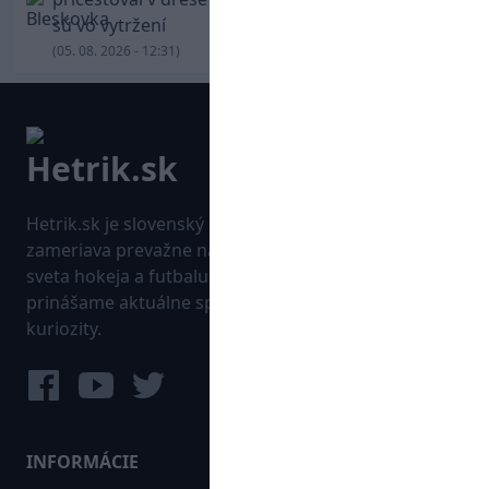
sú vo vytržení
(05. 08. 2026 - 12:31)
Hetrik.sk je slovenský športový portál, ktorý sa
zameriava prevažne na najnovšie informácie zo
sveta hokeja a futbalu. Pravidelne na dennej báze
prinášame aktuálne správy, góly, zaujímavosti a
kuriozity.
INFORMÁCIE
MAPA WEBU: