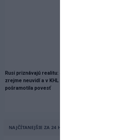
Rusi priznávajú realitu: Spartak milióny od Ružičku
zrejme neuvidí a v KHL si už nezahrá. Liga si
pošramotila povesť
NAJČÍTANEJŠIE ZA 24 HODÍN