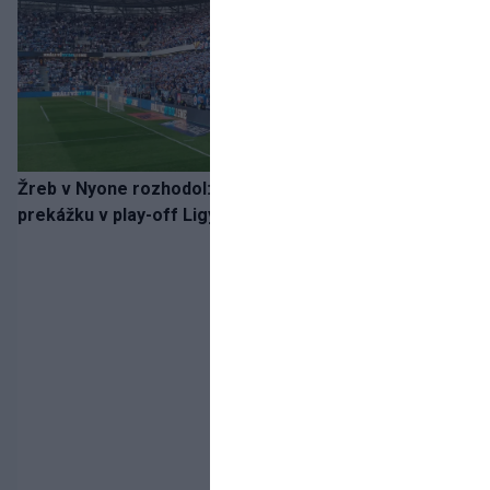
Žreb v Nyone rozhodol: Slovan spoznal potenciálnu
prekážku v play-off Ligy majstrov