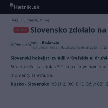
Hokej
/
Slovenský hokej
Slovensko zdolalo n
VIDEO
Redakcia
Autor:
13. 11. 2021 - 19:12
|
Aktualizované: 10. 06. 2025 - 17:32
Slovenskí hokejisti zvládli v Krefelde aj dr
Súpera z Ruska zdolali 3:1 a o celkové prvé mie
momenty stretnutia.
Rusko - Slovensko 1:3
(1:2, 0:0, 0:1), Góly: 02'