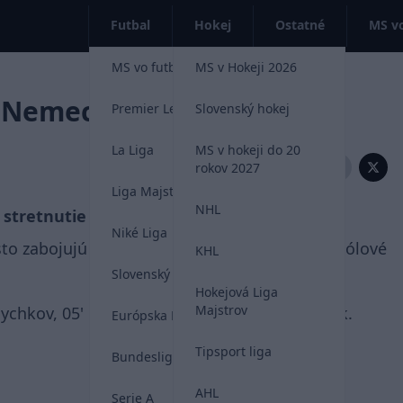
Futbal
Hokej
Ostatné
MS vo
MS vo futbale 2026
MS v Hokeji 2026
a Nemeckom pohári Rusko
Premier League
Slovenský hokej
La Liga
MS v hokeji do 20
Zdieľať:
rokov 2027
Liga Majstrov
NHL
uhé stretnutie na Nemeckom Pohári.
Niké Liga
sto zabojujú zajtra proti domácim. Pozrite si gólové
KHL
Slovenský futbal
Hokejová Liga
Majstrov
 Bychkov, 05' Takáč , 13' Holešinský, 51' Buček.
Európska Liga
Tipsport liga
Bundesliga
AHL
Serie A