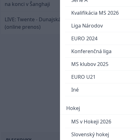
Serie A
na konci v Šanghaji
Kvalifikácia MS 2026
LIVE: Twente - Dunajská Streda / Konferenčná liga
Liga Národov
(online prenos)
EURO 2024
Konferenčná liga
MS klubov 2025
EURO U21
Iné
Hokej
MS v Hokeji 2026
Slovenský hokej
BLESKOVKY