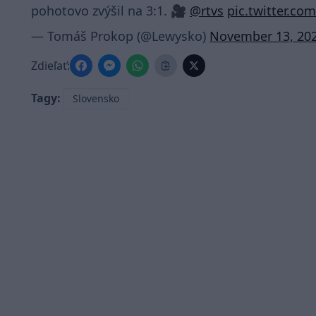
pohotovo zvýšil na 3:1. 🎥
@rtvs
pic.twitter.c
— Tomáš Prokop (@Lewysko)
November 13, 20
Zdieľať:
Tagy:
Slovensko