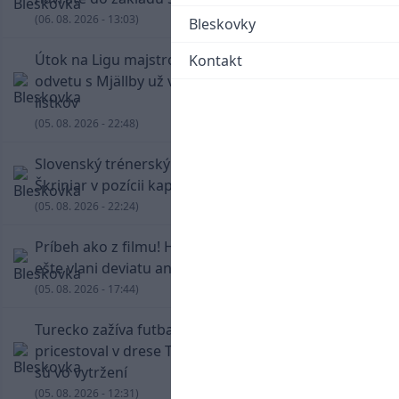
(06. 08. 2026 - 13:03)
Bleskovky
Útok na Ligu majstrov láka! Slovan hlási na
Kontakt
odvetu s Mjällby už viac ako 13-tisíc predaných
lístkov
(05. 08. 2026 - 22:48)
Slovenský trénerský súboj pre Borbélyho,
Škriniar v pozícii kapitána potiahol Fenerbahce
(05. 08. 2026 - 22:24)
Príbeh ako z filmu! Hrdina Slovana Kianga hral
ešte vlani deviatu anglickú ligu
(05. 08. 2026 - 17:44)
Turecko zažíva futbalové šialenstvo! Salah
pricestoval v drese Trabzonsporu, fanúšikovia
sú vo vytržení
(05. 08. 2026 - 12:31)