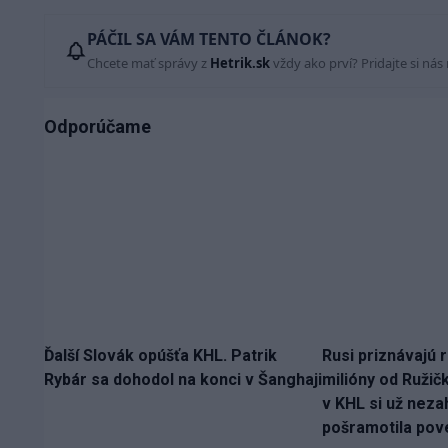
PÁČIL SA VÁM TENTO ČLÁNOK?
Chcete mať správy z
Hetrik.sk
vždy ako prví? Pridajte si nás
Odporúčame
Ďalší Slovák opúšťa KHL. Patrik
Rusi priznávajú r
Rybár sa dohodol na konci v Šanghaji
milióny od Ružič
v KHL si už nezah
pošramotila pov