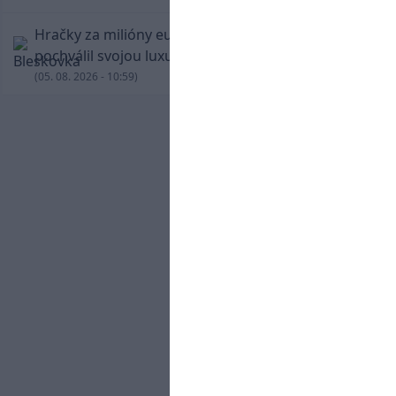
Hračky za milióny eur! Cristiano Ronaldo sa
pochválil svojou luxusnou zbierkou áut
(05. 08. 2026 - 10:59)