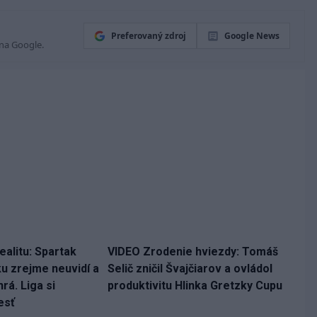
Preferovaný zdroj
Google News
 na Google.
ealitu: Spartak
VIDEO Zrodenie hviezdy: Tomáš
ku zrejme neuvidí a
Selič zničil Švajčiarov a ovládol
rá. Liga si
produktivitu Hlinka Gretzky Cupu
esť