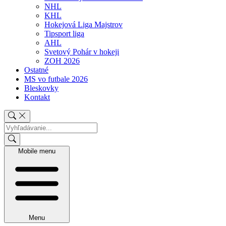
NHL
KHL
Hokejová Liga Majstrov
Tipsport liga
AHL
Svetový Pohár v hokeji
ZOH 2026
Ostatné
MS vo futbale 2026
Bleskovky
Kontakt
Mobile menu
Menu