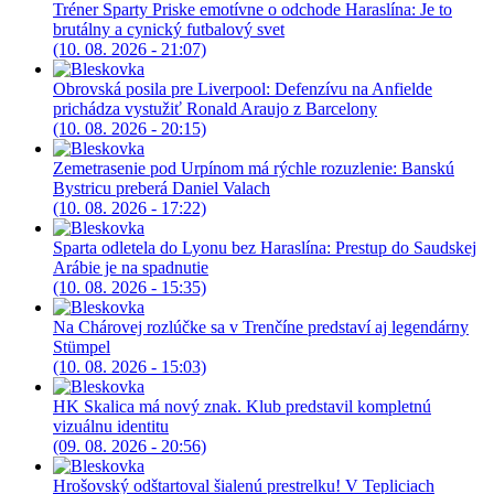
Tréner Sparty Priske emotívne o odchode Haraslína: Je to
brutálny a cynický futbalový svet
(10. 08. 2026 - 21:07)
Obrovská posila pre Liverpool: Defenzívu na Anfielde
prichádza vystužiť Ronald Araujo z Barcelony
(10. 08. 2026 - 20:15)
Zemetrasenie pod Urpínom má rýchle rozuzlenie: Banskú
Bystricu preberá Daniel Valach
(10. 08. 2026 - 17:22)
Sparta odletela do Lyonu bez Haraslína: Prestup do Saudskej
Arábie je na spadnutie
(10. 08. 2026 - 15:35)
Na Chárovej rozlúčke sa v Trenčíne predstaví aj legendárny
Stümpel
(10. 08. 2026 - 15:03)
HK Skalica má nový znak. Klub predstavil kompletnú
vizuálnu identitu
(09. 08. 2026 - 20:56)
Hrošovský odštartoval šialenú prestrelku! V Tepliciach