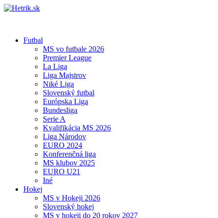
Futbal
MS vo futbale 2026
Premier League
La Liga
Liga Majstrov
Niké Liga
Slovenský futbal
Európska Liga
Bundesliga
Serie A
Kvalifikácia MS 2026
Liga Národov
EURO 2024
Konferenčná liga
MS klubov 2025
EURO U21
Iné
Hokej
MS v Hokeji 2026
Slovenský hokej
MS v hokeji do 20 rokov 2027