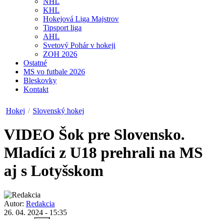
NHL
KHL
Hokejová Liga Majstrov
Tipsport liga
AHL
Svetový Pohár v hokeji
ZOH 2026
Ostatné
MS vo futbale 2026
Bleskovky
Kontakt
Hokej
/
Slovenský hokej
VIDEO
Šok pre Slovensko.
Mladíci z U18 prehrali na MS
aj s Lotyšskom
Autor:
Redakcia
26. 04. 2024 - 15:35