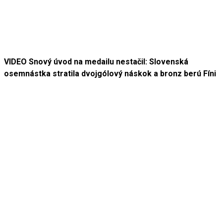
VIDEO Snový úvod na medailu nestačil: Slovenská
osemnástka stratila dvojgólový náskok a bronz berú Fíni