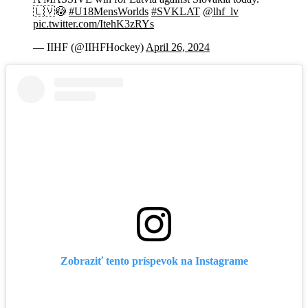
🇱🇻😳
#U18MensWorlds
#SVKLAT
@lhf_lv
pic.twitter.com/ItehK3zRYs
— IIHF (@IIHFHockey)
April 26, 2024
Zobraziť tento príspevok na Instagrame