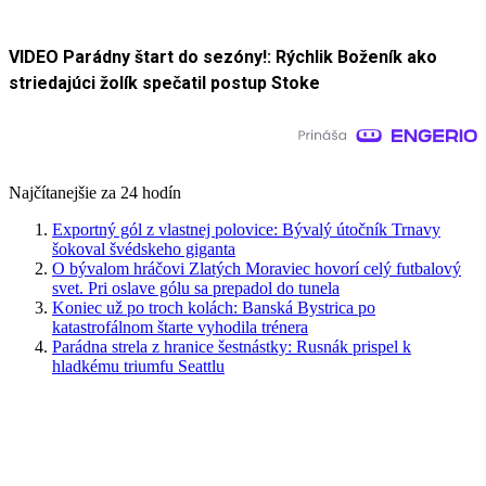
VIDEO Parádny štart do sezóny!: Rýchlik Boženík ako
striedajúci žolík spečatil postup Stoke
Najčítanejšie za 24 hodín
Exportný gól z vlastnej polovice: Bývalý útočník Trnavy
šokoval švédskeho giganta
O bývalom hráčovi Zlatých Moraviec hovorí celý futbalový
svet. Pri oslave gólu sa prepadol do tunela
Koniec už po troch kolách: Banská Bystrica po
katastrofálnom štarte vyhodila trénera
Parádna strela z hranice šestnástky: Rusnák prispel k
hladkému triumfu Seattlu