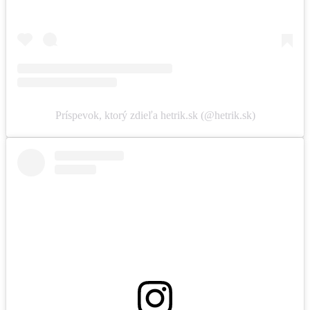
Príspevok, ktorý zdieľa hetrik.sk (@hetrik.sk)