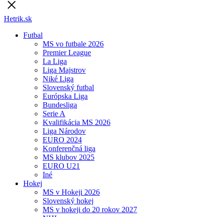
Hetrik.sk
Futbal
MS vo futbale 2026
Premier League
La Liga
Liga Majstrov
Niké Liga
Slovenský futbal
Európska Liga
Bundesliga
Serie A
Kvalifikácia MS 2026
Liga Národov
EURO 2024
Konferenčná liga
MS klubov 2025
EURO U21
Iné
Hokej
MS v Hokeji 2026
Slovenský hokej
MS v hokeji do 20 rokov 2027