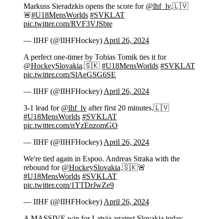
Markuss Sieradzkis opens the score for
@lhf_lv
.🇱🇻
🚨
#U18MensWorlds
#SVKLAT
pic.twitter.com/RVF3VJSbte
— IIHF (@IIHFHockey)
April 26, 2024
A perfect one-timer by Tobias Tomik ties it for
@HockeySlovakia
.🇸🇰
#U18MensWorlds
#SVKLAT
pic.twitter.com/SlAeGSG6SE
— IIHF (@IIHFHockey)
April 26, 2024
3-1 lead for
@lhf_lv
after first 20 minutes.🇱🇻
#U18MensWorlds
#SVKLAT
pic.twitter.com/nYzEnzomGO
— IIHF (@IIHFHockey)
April 26, 2024
We're tied again in Espoo. Andreas Straka with the
rebound for
@HockeySlovakia
.🇸🇰🚨
#U18MensWorlds
#SVKLAT
pic.twitter.com/1TTDrJwZe9
— IIHF (@IIHFHockey)
April 26, 2024
A MASSIVE win for Latvia against Slovakia today.