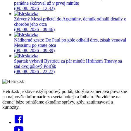
parádne skóroval už v prvej minúte
(09. 08. 2026 - 12:32)
Zdrvený Messi priletel do Argentíny, denník odhalil detaily o
chorobe jeho otca
(09. 08. 2026 - 09:46)
Nádherné gesto: De Paul po góle odhalil dres, zásah venoval
Messimu po strate otca
(09. 08. 2026 - 09:39)
Spartak vybavil Bystricu za pár minút: Hrdinom Trnavy sa
stal dvojgólový Polťák
(08. 08. 2026 - 22:27)
Hetrik.sk je slovenský športový portál, ktorý sa zameriava prevažne
na najnovšie informácie zo sveta hokeja a futbalu. Pravidelne na
dennej báze prinášame aktuálne správy, góly, zaujímavosti a
kuriozity.