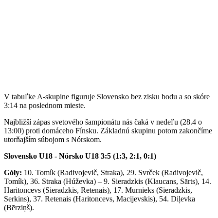
V tabuľke A-skupine figuruje Slovensko bez zisku bodu a so skóre
3:14 na poslednom mieste.
Najbližší zápas svetového šampionátu nás čaká v nedeľu (28.4 o
13:00) proti domáceho Fínsku. Základnú skupinu potom zakončíme
utorňajším súbojom s Nórskom.
Slovensko U18 - Nórsko U18 3:5 (1:3, 2:1, 0:1)
Góly:
10. Tomík (Radivojevič, Straka), 29. Svrček (Radivojevič,
Tomík), 36. Straka (Húževka) – 9. Sieradzkis (Klaucans, Sārts), 14.
Haritoncevs (Sieradzkis, Retenais), 17. Murnieks (Sieradzkis,
Serkins), 37. Retenais (Haritoncevs, Macijevskis), 54. Diļevka
(Bērziņš).