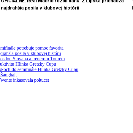
OFICIÁLNE: Real Madrid rozbil bank. Z Lipska prichádza
najdrahšia posila v klubovej histórii
mifinále potrebuje pomoc favorita
ahšia posila v klubovej histórii
 posilou Slovana a trénerom Tourém
duktivitu Hlinka Gretzky Cupu
rokoch do semifinále Hlinka Gretzky Cupu
 Šanghaji
wente inkasovala poltucet