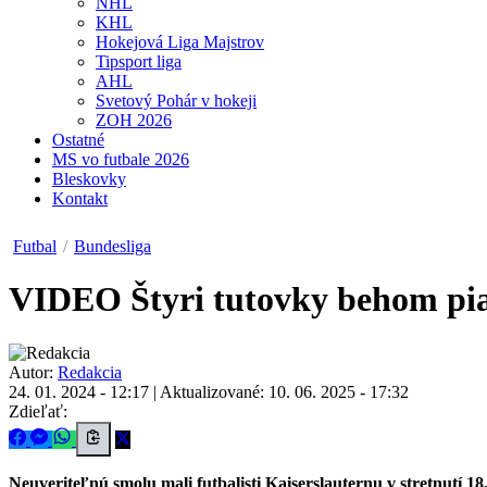
NHL
KHL
Hokejová Liga Majstrov
Tipsport liga
AHL
Svetový Pohár v hokeji
ZOH 2026
Ostatné
MS vo futbale 2026
Bleskovky
Kontakt
Futbal
/
Bundesliga
VIDEO
Štyri tutovky behom pia
Autor:
Redakcia
24. 01. 2024 - 12:17
|
Aktualizované: 10. 06. 2025 - 17:32
Zdieľať:
Neuveriteľnú smolu mali futbalisti Kaiserslauternu v stretnutí 18