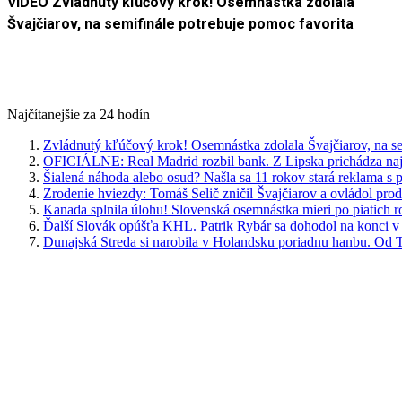
VIDEO Zvládnutý kľúčový krok! Osemnástka zdolala
Švajčiarov, na semifinále potrebuje pomoc favorita
Najčítanejšie za 24 hodín
Zvládnutý kľúčový krok! Osemnástka zdolala Švajčiarov, na se
OFICIÁLNE: Real Madrid rozbil bank. Z Lipska prichádza najdr
Šialená náhoda alebo osud? Našla sa 11 rokov stará reklama s
Zrodenie hviezdy: Tomáš Selič zničil Švajčiarov a ovládol pro
Kanada splnila úlohu! Slovenská osemnástka mieri po piatich 
Ďalší Slovák opúšťa KHL. Patrik Rybár sa dohodol na konci v
Dunajská Streda si narobila v Holandsku poriadnu hanbu. Od T