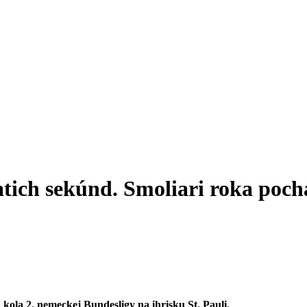
tich sekúnd. Smoliari roka poch
. kola 2. nemeckej Bundesligy na ihrisku St. Pauli.