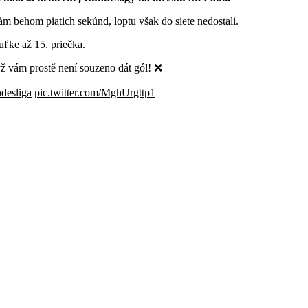
m behom piatich sekúnd, loptu však do siete nedostali.
uľke až 15. priečka.
ž vám prostě není souzeno dát gól! ❌
desliga
pic.twitter.com/MghUrgttp1