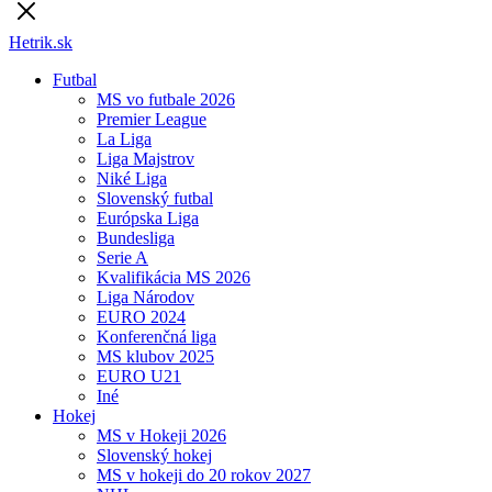
Hetrik.sk
Futbal
MS vo futbale 2026
Premier League
La Liga
Liga Majstrov
Niké Liga
Slovenský futbal
Európska Liga
Bundesliga
Serie A
Kvalifikácia MS 2026
Liga Národov
EURO 2024
Konferenčná liga
MS klubov 2025
EURO U21
Iné
Hokej
MS v Hokeji 2026
Slovenský hokej
MS v hokeji do 20 rokov 2027