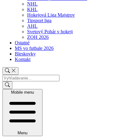
NHL
KHL
Hokejová Liga Majstrov
Tipsport liga
AHL
Svetový Pohár v hokeji
ZOH 2026
Ostatné
MS vo futbale 2026
Bleskovky
Kontakt
Mobile menu
Menu