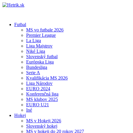
Futbal
MS vo futbale 2026
Premier League
La Liga
Liga Majstrov
Niké Liga
Slovenský futbal
Európska Liga
Bundesliga
Serie A
Kvalifikácia MS 2026
Liga Národov
EURO 2024
Konferenčná liga
MS klubov 2025
EURO U21
Iné
Hokej
MS v Hokeji 2026
Slovenský hokej
MS v hokeji do 20 rokov 2027