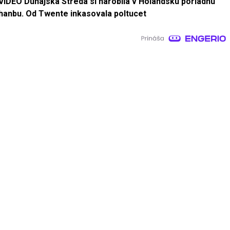
VIDEO Dunajská Streda si narobila v Holandsku poriadnu
hanbu. Od Twente inkasovala poltucet