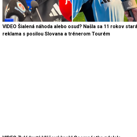
VIDEO Šialená náhoda alebo osud? Našla sa 11 rokov star
reklama s posilou Slovana a trénerom Tourém