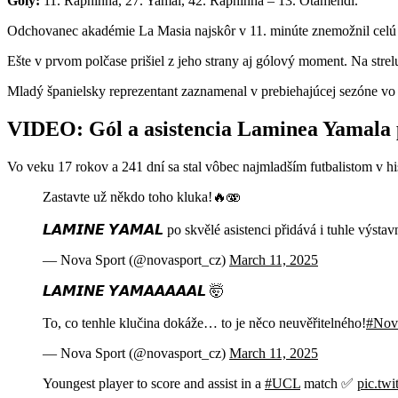
Góly:
11. Raphinha, 27. Yamal, 42. Raphinha – 13. Otamendi.
Odchovanec akadémie La Masia najskôr v 11. minúte znemožnil celú o
Ešte v prvom polčase prišiel z jeho strany aj gólový moment. Na str
Mladý španielsky reprezentant zaznamenal v prebiehajúcej sezóne vo v
VIDEO: Gól a asistencia Laminea Yamala p
Vo veku 17 rokov a 241 dní sa stal vôbec najmladším futbalistom v his
Zastavte už někdo toho kluka!🔥🫨
𝙇𝘼𝙈𝙄𝙉𝙀 𝙔𝘼𝙈𝘼𝙇 po skvělé asistenci přidává i tuhle výsta
— Nova Sport (@novasport_cz)
March 11, 2025
𝙇𝘼𝙈𝙄𝙉𝙀 𝙔𝘼𝙈𝘼𝘼𝘼𝘼𝘼𝙇 🤯
To, co tenhle klučina dokáže… to je něco neuvěřitelného!
#Nov
— Nova Sport (@novasport_cz)
March 11, 2025
Youngest player to score and assist in a
#UCL
match ✅
pic.tw