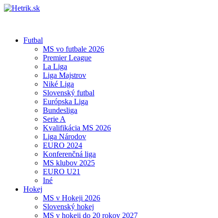
Futbal
MS vo futbale 2026
Premier League
La Liga
Liga Majstrov
Niké Liga
Slovenský futbal
Európska Liga
Bundesliga
Serie A
Kvalifikácia MS 2026
Liga Národov
EURO 2024
Konferenčná liga
MS klubov 2025
EURO U21
Iné
Hokej
MS v Hokeji 2026
Slovenský hokej
MS v hokeji do 20 rokov 2027