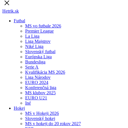
Hetrik.sk
Futbal
MS vo futbale 2026
Premier League
La Liga
Liga Majstrov
Niké Liga
Slovenský futbal
Európska Liga
Bundesliga
Serie A
Kvalifikácia MS 2026
Liga Národov
EURO 2024
Konferenčná liga
MS klubov 2025
EURO U21
Iné
Hokej
MS v Hokeji 2026
Slovenský hokej
MS v hokeji do 20 rokov 2027