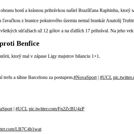
branu hostí a krásnou prihrávkou našiel Brazílčana Raphinhu, ktorý s
elu ľavačkou z hranice pokutového územia nemal brankár Anatolij Trubi
šetkých súťažiach už 12 gólov a na ďalších 17 prihrával. Na jeho vek 
roti Benfice
tórii, ktorý mal v zápase Ligy majstrov bilanciu 1+1.
vní trefu a táhne Barcelonu za postupem.
#NovaSport
|
#UCL
pic.twit
aSport
|
#UCL
pic.twitter.com/Fn2ZcBU4zP
itter.com/LB7C4b1wat