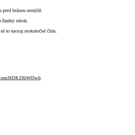
a pred bránou nemýlil.
n žiadny nárok.
sú to naozaj neskutočné čísla.
ter.com/HDKZRtWDwb