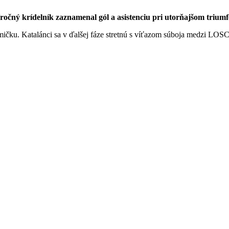
ný krídelník zaznamenal gól a asistenciu pri utorňajšom triumfe 
smičku. Katalánci sa v ďalšej fáze stretnú s víťazom súboja medzi LOS