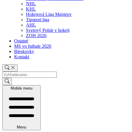
NHL
KHL
Hokejová Liga Majstrov
Tipsport liga
AHL
Svetový Pohár v hokeji
ZOH 2026
Ostatné
MS vo futbale 2026
Bleskovky
Kontakt
Mobile menu
Menu