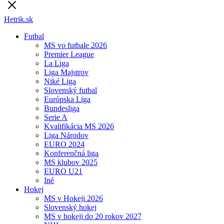
Hetrik.sk
Futbal
MS vo futbale 2026
Premier League
La Liga
Liga Majstrov
Niké Liga
Slovenský futbal
Európska Liga
Bundesliga
Serie A
Kvalifikácia MS 2026
Liga Národov
EURO 2024
Konferenčná liga
MS klubov 2025
EURO U21
Iné
Hokej
MS v Hokeji 2026
Slovenský hokej
MS v hokeji do 20 rokov 2027