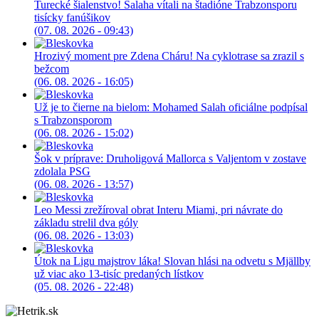
Turecké šialenstvo! Salaha vítali na štadióne Trabzonsporu
tisícky fanúšikov
(07. 08. 2026 - 09:43)
Hrozivý moment pre Zdena Cháru! Na cyklotrase sa zrazil s
bežcom
(06. 08. 2026 - 16:05)
Už je to čierne na bielom: Mohamed Salah oficiálne podpísal
s Trabzonsporom
(06. 08. 2026 - 15:02)
Šok v príprave: Druholigová Mallorca s Valjentom v zostave
zdolala PSG
(06. 08. 2026 - 13:57)
Leo Messi zrežíroval obrat Interu Miami, pri návrate do
základu strelil dva góly
(06. 08. 2026 - 13:03)
Útok na Ligu majstrov láka! Slovan hlási na odvetu s Mjällby
už viac ako 13-tisíc predaných lístkov
(05. 08. 2026 - 22:48)