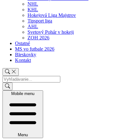
NHL
KHL
Hokejová Liga Majstrov
Tipsport liga
AHL
Svetový Pohár v hokeji
ZOH 2026
Ostatné
MS vo futbale 2026
Bleskovky
Kontakt
Mobile menu
Menu