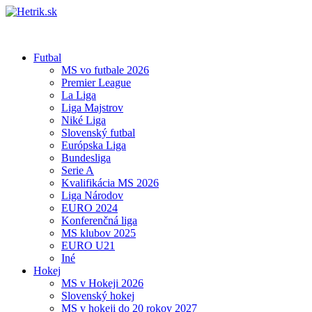
Futbal
MS vo futbale 2026
Premier League
La Liga
Liga Majstrov
Niké Liga
Slovenský futbal
Európska Liga
Bundesliga
Serie A
Kvalifikácia MS 2026
Liga Národov
EURO 2024
Konferenčná liga
MS klubov 2025
EURO U21
Iné
Hokej
MS v Hokeji 2026
Slovenský hokej
MS v hokeji do 20 rokov 2027