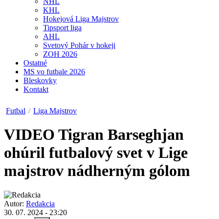
NHL
KHL
Hokejová Liga Majstrov
Tipsport liga
AHL
Svetový Pohár v hokeji
ZOH 2026
Ostatné
MS vo futbale 2026
Bleskovky
Kontakt
Futbal
/
Liga Majstrov
VIDEO
Tigran Barseghjan
ohúril futbalový svet v Lige
majstrov nádherným gólom
Autor:
Redakcia
30. 07. 2024 - 23:20