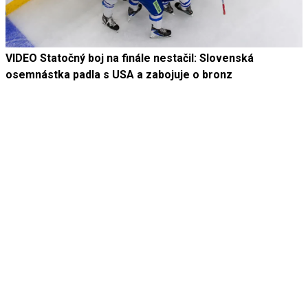
VIDEO Statočný boj na finále nestačil: Slovenská
osemnástka padla s USA a zabojuje o bronz