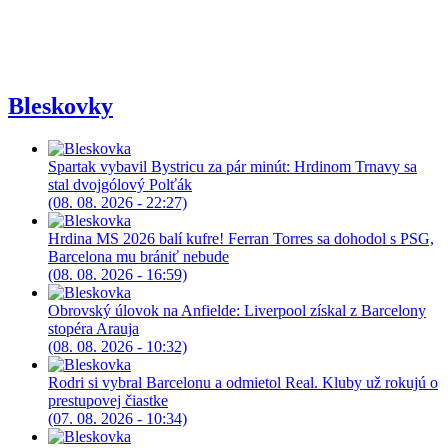
Bleskovky
Spartak vybavil Bystricu za pár minút: Hrdinom Trnavy sa
stal dvojgólový Polťák
(08. 08. 2026 - 22:27)
Hrdina MS 2026 balí kufre! Ferran Torres sa dohodol s PSG,
Barcelona mu brániť nebude
(08. 08. 2026 - 16:59)
Obrovský úlovok na Anfielde: Liverpool získal z Barcelony
stopéra Arauja
(08. 08. 2026 - 10:32)
Rodri si vybral Barcelonu a odmietol Real. Kluby už rokujú o
prestupovej čiastke
(07. 08. 2026 - 10:34)