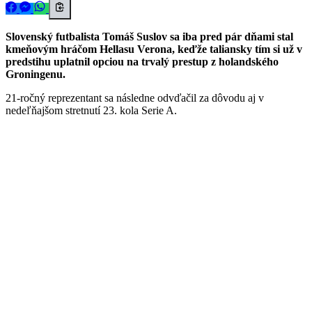
Slovenský futbalista Tomáš Suslov sa iba pred pár dňami stal
kmeňovým hráčom Hellasu Verona, keďže taliansky tím si už v
predstihu uplatnil opciou na trvalý prestup z holandského
Groningenu.
21-ročný reprezentant sa následne odvďačil za dôvodu aj v
nedeľňajšom stretnutí 23. kola Serie A.