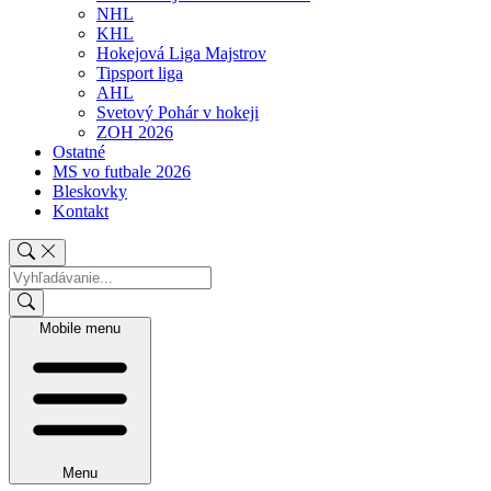
NHL
KHL
Hokejová Liga Majstrov
Tipsport liga
AHL
Svetový Pohár v hokeji
ZOH 2026
Ostatné
MS vo futbale 2026
Bleskovky
Kontakt
Mobile menu
Menu