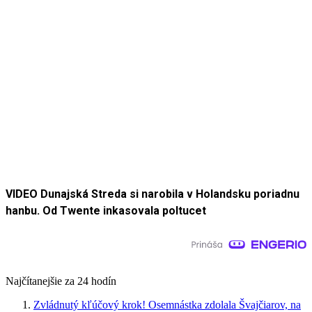
VIDEO Dunajská Streda si narobila v Holandsku poriadnu
hanbu. Od Twente inkasovala poltucet
Najčítanejšie za 24 hodín
Zvládnutý kľúčový krok! Osemnástka zdolala Švajčiarov, na