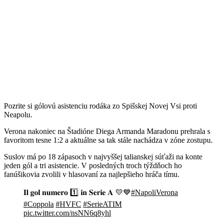
Pozrite si gólovú asistenciu rodáka zo Spišskej Novej Vsi proti
Neapolu.
Verona nakoniec na Štadióne Diega Armanda Maradonu prehrala s
favoritom tesne 1:2 a aktuálne sa tak stále nachádza v zóne zostupu.
Suslov má po 18 zápasoch v najvyššej talianskej súťaži na konte
jeden gól a tri asistencie. V posledných troch týždňoch ho
fanúšikovia zvolili v hlasovaní za najlepšieho hráča tímu.
𝐈𝐥 𝐠𝐨𝐥 𝐧𝐮𝐦𝐞𝐫𝐨 1️⃣ 𝐢𝐧 𝐒𝐞𝐫𝐢𝐞 𝐀 💛💙
#NapoliVerona
#Coppola
#HVFC
#SerieATIM
pic.twitter.com/nsNN6q8yhl