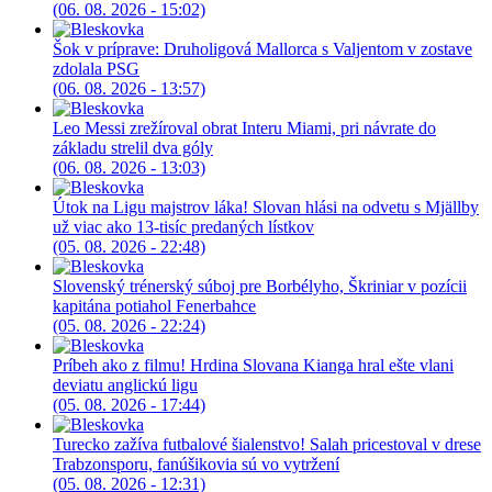
(06. 08. 2026 - 15:02)
Šok v príprave: Druholigová Mallorca s Valjentom v zostave
zdolala PSG
(06. 08. 2026 - 13:57)
Leo Messi zrežíroval obrat Interu Miami, pri návrate do
základu strelil dva góly
(06. 08. 2026 - 13:03)
Útok na Ligu majstrov láka! Slovan hlási na odvetu s Mjällby
už viac ako 13-tisíc predaných lístkov
(05. 08. 2026 - 22:48)
Slovenský trénerský súboj pre Borbélyho, Škriniar v pozícii
kapitána potiahol Fenerbahce
(05. 08. 2026 - 22:24)
Príbeh ako z filmu! Hrdina Slovana Kianga hral ešte vlani
deviatu anglickú ligu
(05. 08. 2026 - 17:44)
Turecko zažíva futbalové šialenstvo! Salah pricestoval v drese
Trabzonsporu, fanúšikovia sú vo vytržení
(05. 08. 2026 - 12:31)