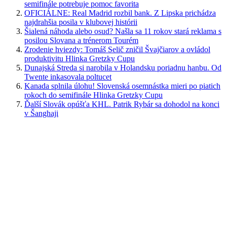
semifinále potrebuje pomoc favorita
OFICIÁLNE: Real Madrid rozbil bank. Z Lipska prichádza
najdrahšia posila v klubovej histórii
Šialená náhoda alebo osud? Našla sa 11 rokov stará reklama s
posilou Slovana a trénerom Tourém
Zrodenie hviezdy: Tomáš Selič zničil Švajčiarov a ovládol
produktivitu Hlinka Gretzky Cupu
Dunajská Streda si narobila v Holandsku poriadnu hanbu. Od
Twente inkasovala poltucet
Kanada splnila úlohu! Slovenská osemnástka mieri po piatich
rokoch do semifinále Hlinka Gretzky Cupu
Ďalší Slovák opúšťa KHL. Patrik Rybár sa dohodol na konci
v Šanghaji