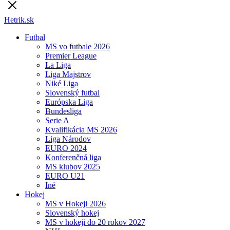
Hetrik.sk
Futbal
MS vo futbale 2026
Premier League
La Liga
Liga Majstrov
Niké Liga
Slovenský futbal
Európska Liga
Bundesliga
Serie A
Kvalifikácia MS 2026
Liga Národov
EURO 2024
Konferenčná liga
MS klubov 2025
EURO U21
Iné
Hokej
MS v Hokeji 2026
Slovenský hokej
MS v hokeji do 20 rokov 2027