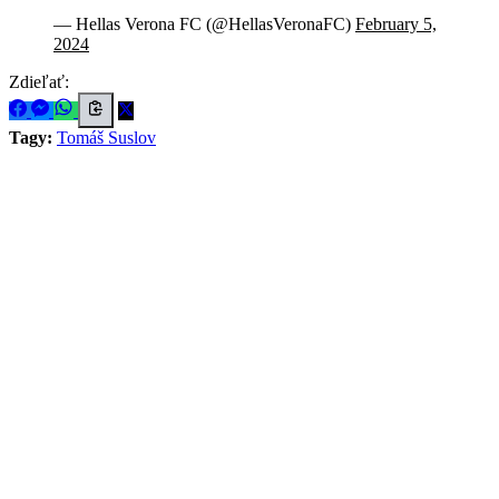
— Hellas Verona FC (@HellasVeronaFC)
February 5,
2024
Zdieľať:
Tagy:
Tomáš Suslov