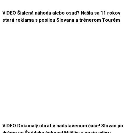
VIDEO Šialená náhoda alebo osud? Našla sa 11 rokov
stará reklama s posilou Slovana a trénerom Tourém
VIDEO Dokonalý obrat v nadstavenom čase! Slovan po
dráme vo Švédsku šokoval Mjällby a vezie výhru