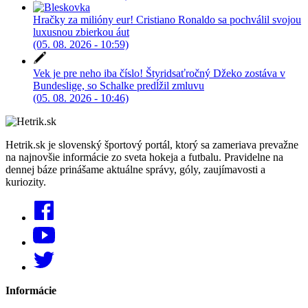
Hračky za milióny eur! Cristiano Ronaldo sa pochválil svojou
luxusnou zbierkou áut
(05. 08. 2026 - 10:59)
Vek je pre neho iba číslo! Štyridsaťročný Džeko zostáva v
Bundeslige, so Schalke predĺžil zmluvu
(05. 08. 2026 - 10:46)
Hetrik.sk je slovenský športový portál, ktorý sa zameriava prevažne
na najnovšie informácie zo sveta hokeja a futbalu. Pravidelne na
dennej báze prinášame aktuálne správy, góly, zaujímavosti a
kuriozity.
Informácie