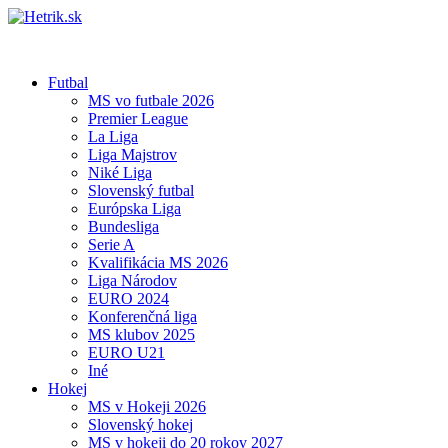
Futbal
MS vo futbale 2026
Premier League
La Liga
Liga Majstrov
Niké Liga
Slovenský futbal
Európska Liga
Bundesliga
Serie A
Kvalifikácia MS 2026
Liga Národov
EURO 2024
Konferenčná liga
MS klubov 2025
EURO U21
Iné
Hokej
MS v Hokeji 2026
Slovenský hokej
MS v hokeji do 20 rokov 2027