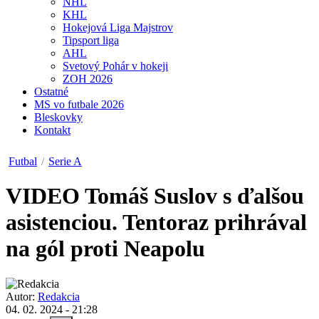
NHL
KHL
Hokejová Liga Majstrov
Tipsport liga
AHL
Svetový Pohár v hokeji
ZOH 2026
Ostatné
MS vo futbale 2026
Bleskovky
Kontakt
Futbal
/
Serie A
VIDEO
Tomáš Suslov s ďalšou
asistenciou. Tentoraz prihrával
na gól proti Neapolu
Autor:
Redakcia
04. 02. 2024 - 21:28