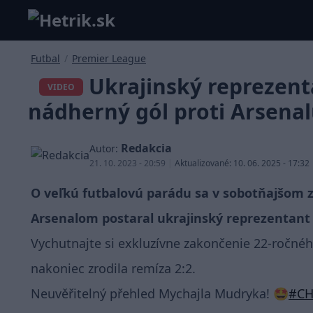
Futbal
/
Premier League
Ukrajinský reprezent
VIDEO
nádherný gól proti Arsena
Redakcia
Autor:
21. 10. 2023 - 20:59
|
Aktualizované: 10. 06. 2025 - 17:32
O veľkú futbalovú parádu sa v sobotňajšom 
Arsenalom postaral ukrajinský reprezentan
Vychutnajte si exkluzívne zakončenie 22-ročnéh
nakoniec zrodila remíza 2:2.
Neuvěřitelný přehled Mychajla Mudryka! 🤩
#CH