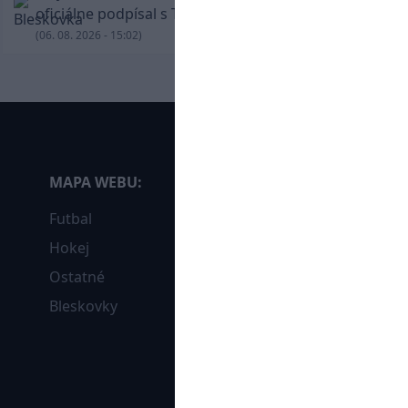
oficiálne podpísal s Trabzonsporom
(06. 08. 2026 - 15:02)
MAPA WEBU:
Futbal
Hokej
Ostatné
Bleskovky