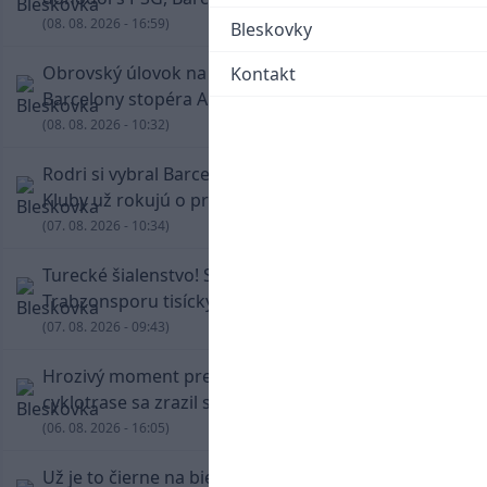
(08. 08. 2026 - 16:59)
Bleskovky
Obrovský úlovok na Anfielde: Liverpool získal z
Kontakt
Barcelony stopéra Arauja
(08. 08. 2026 - 10:32)
Rodri si vybral Barcelonu a odmietol Real.
Kluby už rokujú o prestupovej čiastke
(07. 08. 2026 - 10:34)
Turecké šialenstvo! Salaha vítali na štadióne
Trabzonsporu tisícky fanúšikov
(07. 08. 2026 - 09:43)
Hrozivý moment pre Zdena Cháru! Na
cyklotrase sa zrazil s bežcom
(06. 08. 2026 - 16:05)
Už je to čierne na bielom: Mohamed Salah