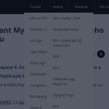
Futbal
Hokej
Ostatné
MS vo
MS vo futbale 2026
MS v Hokeji 2026
ant Mykhaylo Mudryk a jeho
Premier League
Slovenský hokej
lu
La Liga
MS v hokeji do 20
rokov 2027
Liga Majstrov
Zdieľať:
NHL
Niké Liga
zápase 9. kola Premier League medzi Chelsea a
KHL
Slovenský futbal
t Mykhaylo Mudryk.
Hokejová Liga
Majstrov
o krídelníka zo 48. minúty. Na Stamford Bridge sa
Európska Liga
Tipsport liga
Bundesliga
EARS
2:0
pic.twitter.com/lpDrV3W3iz
AHL
Serie A