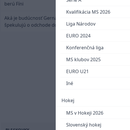
Serie A
berú Fíni
Kvalifikácia MS 2026
Aká je budúcnosť Gernáta a Pánika? Rusi
Liga Národov
špekulujú o odchode do NHL
EURO 2024
Konferenčná liga
MS klubov 2025
EURO U21
Iné
Hokej
MS v Hokeji 2026
Slovenský hokej
BLESKOVKY