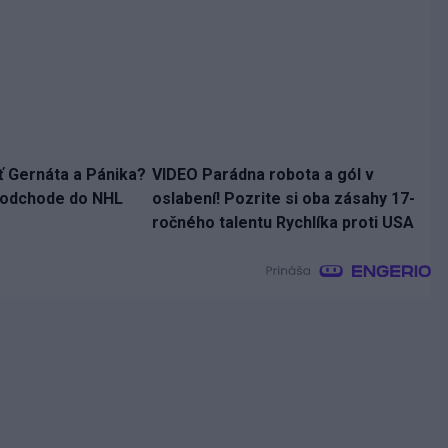
ť Gernáta a Pánika?
VIDEO Parádna robota a gól v
o odchode do NHL
oslabení! Pozrite si oba zásahy 17-
ročného talentu Rychlíka proti USA