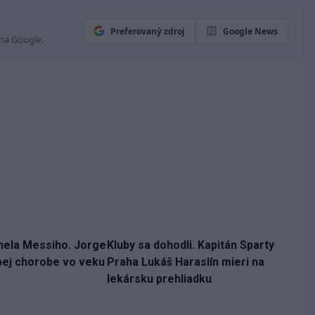
Preferovaný zdroj
Google News
 na Google.
nela Messiho. Jorge
Kluby sa dohodli. Kapitán Sparty
bej chorobe vo veku
Praha Lukáš Haraslín mieri na
lekársku prehliadku