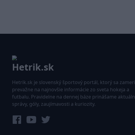
Hetrik.sk je slovenský športový portál, ktorý sa zamer
prevažne na najnovšie informácie zo sveta hokeja a
futbalu. Pravidelne na dennej báze prinášame aktuál
správy, góly, zaujímavosti a kuriozity.