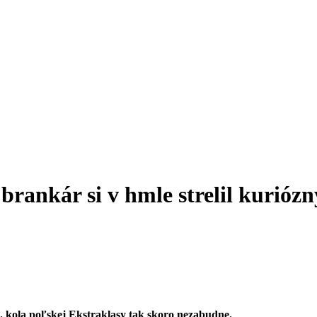
rankár si v hmle strelil kuriózn
kola poľskej Ekstraklasy tak skoro nezabudne.