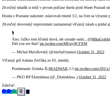
20-ročný mladík si totiž v prvom polčase duelu proti Warte Poznaň str
Hostia z Poznane nakoniec oslavovali triumf 3:2, na čom sa výrazne 
28-ročný slovenský reprezentant zaznamenal víťazný zásah a pridal aj
🎙️
Áno, ťažko som hľadal slová, ale uznajte sami....
@MikaGolebi
Did you see that?
pic.twitter.com/Ml1ny9CFXM
— Michal Maťašovský (@michal1matas)
October 31, 2022
Víťazný gól Adama Zreľáka zo 65. minúty.
Przełamanie Zrelaka 💪
#RADWAR
2:3
pic.twitter.com/cISU
— PKO BP Ekstraklasa (@_Ekstraklasa_)
October 31, 2022
Zdieľať: