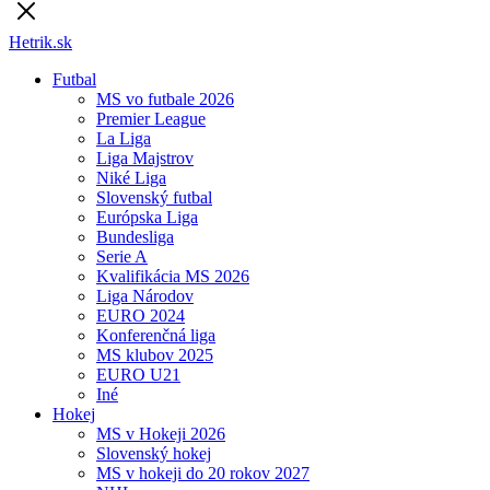
Hetrik.sk
Futbal
MS vo futbale 2026
Premier League
La Liga
Liga Majstrov
Niké Liga
Slovenský futbal
Európska Liga
Bundesliga
Serie A
Kvalifikácia MS 2026
Liga Národov
EURO 2024
Konferenčná liga
MS klubov 2025
EURO U21
Iné
Hokej
MS v Hokeji 2026
Slovenský hokej
MS v hokeji do 20 rokov 2027