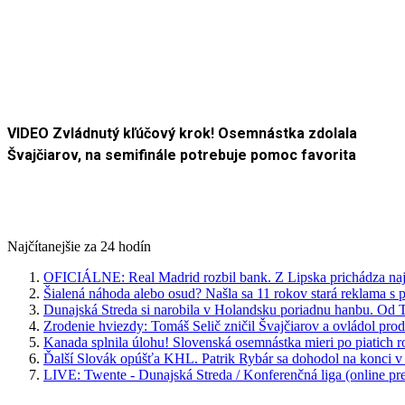
VIDEO Zvládnutý kľúčový krok! Osemnástka zdolala
Švajčiarov, na semifinále potrebuje pomoc favorita
Najčítanejšie za 24 hodín
OFICIÁLNE: Real Madrid rozbil bank. Z Lipska prichádza najdr
Šialená náhoda alebo osud? Našla sa 11 rokov stará reklama s
Dunajská Streda si narobila v Holandsku poriadnu hanbu. Od T
Zrodenie hviezdy: Tomáš Selič zničil Švajčiarov a ovládol pro
Kanada splnila úlohu! Slovenská osemnástka mieri po piatich 
Ďalší Slovák opúšťa KHL. Patrik Rybár sa dohodol na konci v
LIVE: Twente - Dunajská Streda / Konferenčná liga (online pr