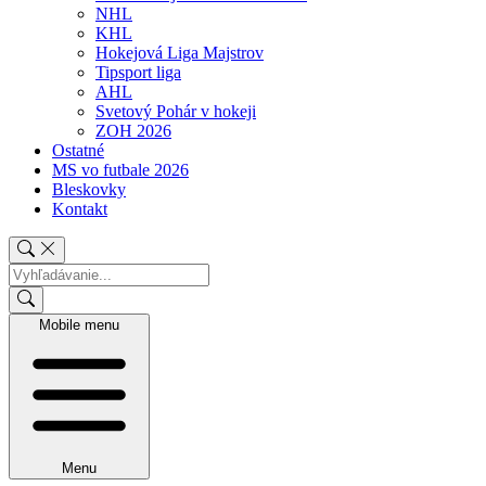
NHL
KHL
Hokejová Liga Majstrov
Tipsport liga
AHL
Svetový Pohár v hokeji
ZOH 2026
Ostatné
MS vo futbale 2026
Bleskovky
Kontakt
Mobile menu
Menu