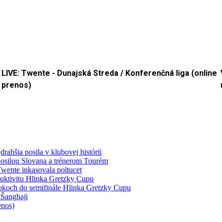
LIVE: Twente - Dunajská Streda / Konferenčná liga (online
prenos)
ahšia posila v klubovej histórii
 posilou Slovana a trénerom Tourém
wente inkasovala poltucet
duktivitu Hlinka Gretzky Cupu
rokoch do semifinále Hlinka Gretzky Cupu
 Šanghaji
enos)