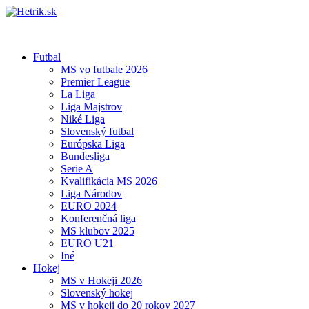
Futbal
MS vo futbale 2026
Premier League
La Liga
Liga Majstrov
Niké Liga
Slovenský futbal
Európska Liga
Bundesliga
Serie A
Kvalifikácia MS 2026
Liga Národov
EURO 2024
Konferenčná liga
MS klubov 2025
EURO U21
Iné
Hokej
MS v Hokeji 2026
Slovenský hokej
MS v hokeji do 20 rokov 2027