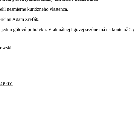
elil nesmierne kuriózneho vlastenca.
pričinil Adam Zreľák.
 jednu gólovú prihrávku. V aktuálnej ligovej sezóne má na konte už 5 
owski
x3O90Y