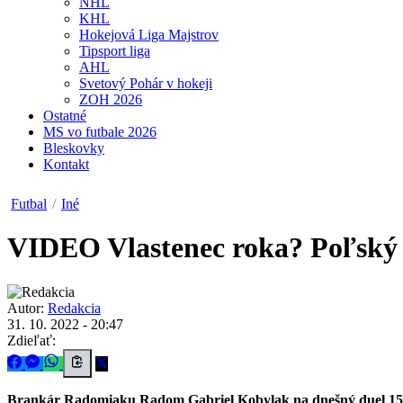
NHL
KHL
Hokejová Liga Majstrov
Tipsport liga
AHL
Svetový Pohár v hokeji
ZOH 2026
Ostatné
MS vo futbale 2026
Bleskovky
Kontakt
Futbal
/
Iné
VIDEO
Vlastenec roka? Poľský b
Autor:
Redakcia
31. 10. 2022 - 20:47
Zdieľať:
Brankár Radomiaku Radom Gabriel Kobylak na dnešný duel 15. 