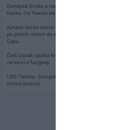
Dunajská Streda si narobila v Holandsku poriadnu
hanbu. Od Twente inkasovala poltucet
Kanada splnila úlohu! Slovenská osemnástka mieri
po piatich rokoch do semifinále Hlinka Gretzky
Cupu
Ďalší Slovák opúšťa KHL. Patrik Rybár sa dohodol
na konci v Šanghaji
LIVE: Twente - Dunajská Streda / Konferenčná liga
(online prenos)