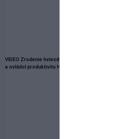
VIDEO Zrodenie hviezdy: Tomáš Selič zničil Švajčiarov
a ovládol produktivitu Hlinka Gretzky Cupu