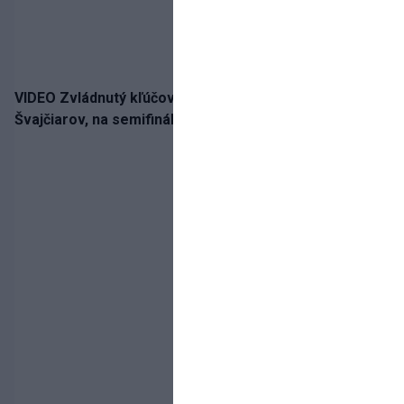
VIDEO Zvládnutý kľúčový krok! Osemnástka zdolala
Švajčiarov, na semifinále potrebuje pomoc favorita