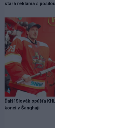
stará reklama s posilou Slovana a trénerom Tourém
Ďalší Slovák opúšťa KHL. Patrik Rybár sa dohodol na
konci v Šanghaji