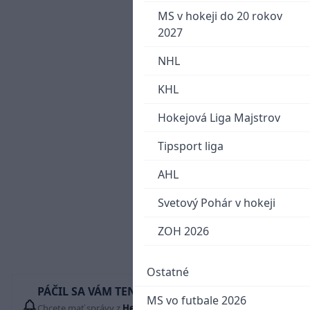
MS v hokeji do 20 rokov
2027
NHL
KHL
Hokejová Liga Majstrov
Tipsport liga
AHL
Svetový Pohár v hokeji
ZOH 2026
Ostatné
PÁČIL SA VÁM TENTO ČLÁNOK?
MS vo futbale 2026
Chcete mať správy z
Hetrik.sk
vždy ako prví? Pridajte si nás