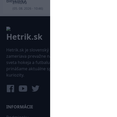
zmluvu
(05. 08. 2026 - 10:46)
Hetrik.sk je slovenský športový portál, ktorý sa
zameriava prevažne na najnovšie informácie zo
sveta hokeja a futbalu. Pravidelne na dennej báze
prinášame aktuálne správy, góly, zaujímavosti a
kuriozity.
INFORMÁCIE
MAPA WEBU: