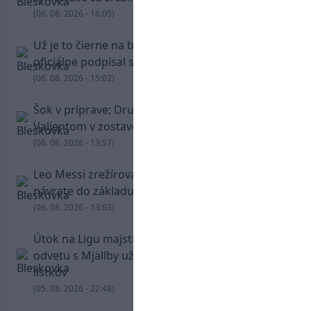
(06. 08. 2026 - 16:05)
Už je to čierne na bielom: Mohamed Salah
oficiálne podpísal s Trabzonsporom
(06. 08. 2026 - 15:02)
Šok v príprave: Druholigová Mallorca s
Valjentom v zostave zdolala PSG
(06. 08. 2026 - 13:57)
Leo Messi zrežíroval obrat Interu Miami, pri
návrate do základu strelil dva góly
(06. 08. 2026 - 13:03)
Útok na Ligu majstrov láka! Slovan hlási na
odvetu s Mjällby už viac ako 13-tisíc predaných
lístkov
(05. 08. 2026 - 22:48)