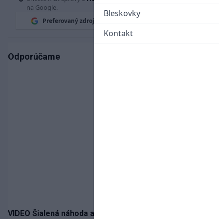
na Google.
Bleskovky
Preferovaný zdroj
Google News
Kontakt
Odporúčame
VIDEO Šialená náhoda alebo osud? Našla sa 11 rokov