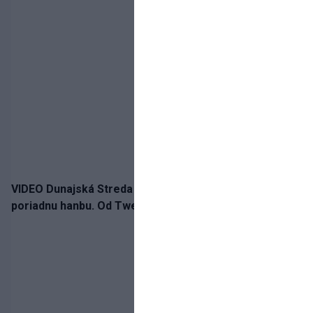
VIDEO Dunajská Streda si narobila v Holandsku
poriadnu hanbu. Od Twente inkasovala poltucet