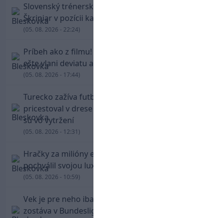
Slovenský trénerský súboj pre Borbélyho,
Škriniar v pozícii kapitána potiahol Fenerbahce
(05. 08. 2026 - 22:24)
Príbeh ako z filmu! Hrdina Slovana Kianga hral
ešte vlani deviatu anglickú ligu
(05. 08. 2026 - 17:44)
Turecko zažíva futbalové šialenstvo! Salah
pricestoval v drese Trabzonsporu, fanúšikovia
sú vo vytržení
(05. 08. 2026 - 12:31)
Hračky za milióny eur! Cristiano Ronaldo sa
pochválil svojou luxusnou zbierkou áut
(05. 08. 2026 - 10:59)
Vek je pre neho iba číslo! Štyridsaťročný Džeko
zostáva v Bundeslige, so Schalke predĺžil