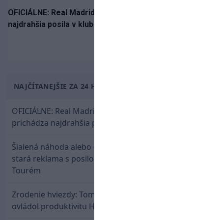
OFICIÁLNE: Real Madrid rozbil bank. Z Lipska prichádza
najdrahšia posila v klubovej histórii
NAJČÍTANEJŠIE ZA 24 HODÍN
OFICIÁLNE: Real Madrid rozbil bank. Z Lipska
prichádza najdrahšia posila v klubovej histórii
Šialená náhoda alebo osud? Našla sa 11 rokov
stará reklama s posilou Slovana a trénerom
Tourém
Zrodenie hviezdy: Tomáš Selič zničil Švajčiarov a
ovládol produktivitu Hlinka Gretzky Cupu