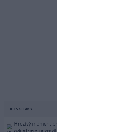
BLESKOVKY
Hrozivý moment pre Zdena Cháru! Na
cyklotrase sa zrazil s bežcom