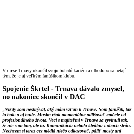
V drese Trnavy ukončil svoju bohatú kariéru a dlhodobo sa netají
tým, že je aj veľkým fanúšikom klubu.
Spojenie Škrtel - Trnava dávalo zmysel,
no nakoniec skončil v DAC
Nikdy som neskrýval, aký mám vzťah k Trnave. Som fanúšik, tak
to bolo a aj bude. Musím však momentálne odlišovať emócie od
profesionálneho života. Veci s majiteľmi v Trnave sa vyvinuli tak,
že nie som tam, ale tu. Komunikácia nebola ideálna z oboch strán.
Nechcem si teraz cez médiá niečo odkazovať, páliť mosty ani