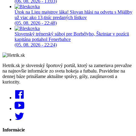
(06. 08. 2026 - 13:03)
Útok na Ligu majstrov láka! Slovan hlási na odvetu s Mjällby
už viac ako 13-tisíc predaných lístkov
(05. 08. 2026 - 22:48)
Slovenský trénerský súboj pre Borbélyho, Škriniar v pozícii
kapitána potiahol Fenerbahce
(05. 08. 2026 - 22:24)
Hetrik.sk je slovenský športový portál, ktorý sa zameriava prevažne
na najnovšie informácie zo sveta hokeja a futbalu. Pravidelne na
dennej báze prinášame aktuálne správy, góly, zaujímavosti a
kuriozity.
Informácie