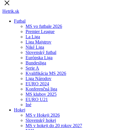
Hetrik.sk
Futbal
MS vo futbale 2026
Premier League
La Liga
Liga Majstrov
Niké Liga
Slovenský futbal
Európska Liga
Bundesliga
Serie A
Kvalifikácia MS 2026
Liga Národov
EURO 2024
Konferenčná liga
MS klubov 2025
EURO U21
Iné
Hokej
MS v Hokeji 2026
Slovenský hokej
MS v hokeji do 20 rokov 2027