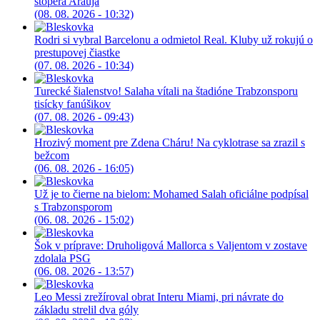
stopéra Arauja
(08. 08. 2026 - 10:32)
Rodri si vybral Barcelonu a odmietol Real. Kluby už rokujú o
prestupovej čiastke
(07. 08. 2026 - 10:34)
Turecké šialenstvo! Salaha vítali na štadióne Trabzonsporu
tisícky fanúšikov
(07. 08. 2026 - 09:43)
Hrozivý moment pre Zdena Cháru! Na cyklotrase sa zrazil s
bežcom
(06. 08. 2026 - 16:05)
Už je to čierne na bielom: Mohamed Salah oficiálne podpísal
s Trabzonsporom
(06. 08. 2026 - 15:02)
Šok v príprave: Druholigová Mallorca s Valjentom v zostave
zdolala PSG
(06. 08. 2026 - 13:57)
Leo Messi zrežíroval obrat Interu Miami, pri návrate do
základu strelil dva góly