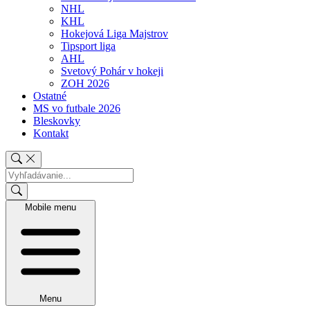
NHL
KHL
Hokejová Liga Majstrov
Tipsport liga
AHL
Svetový Pohár v hokeji
ZOH 2026
Ostatné
MS vo futbale 2026
Bleskovky
Kontakt
Mobile menu
Menu