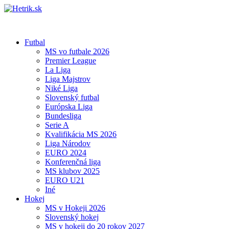
Futbal
MS vo futbale 2026
Premier League
La Liga
Liga Majstrov
Niké Liga
Slovenský futbal
Európska Liga
Bundesliga
Serie A
Kvalifikácia MS 2026
Liga Národov
EURO 2024
Konferenčná liga
MS klubov 2025
EURO U21
Iné
Hokej
MS v Hokeji 2026
Slovenský hokej
MS v hokeji do 20 rokov 2027