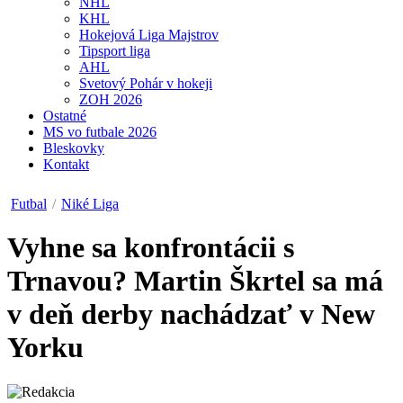
NHL
KHL
Hokejová Liga Majstrov
Tipsport liga
AHL
Svetový Pohár v hokeji
ZOH 2026
Ostatné
MS vo futbale 2026
Bleskovky
Kontakt
Futbal
/
Niké Liga
Vyhne sa konfrontácii s
Trnavou? Martin Škrtel sa má
v deň derby nachádzať v New
Yorku