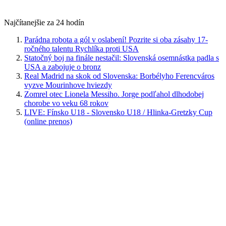
Najčítanejšie za 24 hodín
Parádna robota a gól v oslabení! Pozrite si oba zásahy 17-
ročného talentu Rychlíka proti USA
Statočný boj na finále nestačil: Slovenská osemnástka padla s
USA a zabojuje o bronz
Real Madrid na skok od Slovenska: Borbélyho Ferencváros
vyzve Mourinhove hviezdy
Zomrel otec Lionela Messiho. Jorge podľahol dlhodobej
chorobe vo veku 68 rokov
LIVE: Fínsko U18 - Slovensko U18 / Hlinka-Gretzky Cup
(online prenos)