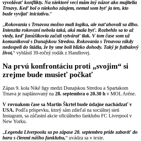
vyvolávať konflikty. Na niektoré veci mám iný názor ako majitelia
Trnavy. Keď bol o niekoho záujem, nemal som byť ja ten, kto
bude vyvíjať iniciatívu.
Rokovania s Trnavou možno mali logiku, ale naťahovali sa dlho.
Intenzita rokovaní nebola taká, aká mala byť. Rozbehlo sa to až
vtedy, keď fanúšikovia začali vytvárať tlak. V tom čase som už
komunikoval s Dunajskou Stredou. Rokovania s Trnavou nikdy
nedospeli do štádia, že by sme boli blízko dohody. Taký je futbalový
život,
vyhlásil 39-ročný rodák z Handlovej.
Na prvú konfrontáciu proti „svojim“ si
zrejme bude musieť počkať
Zápas 9. kola Niké ligy medzi Dunajskou Stredou a Spartakom
Trnava je naplánovaný na
28. septembra o 20.30 h
v MOL Aréne.
V rovnakom čase sa Martin Škrtel bude údajne nachádzať v
USA.
Podľa príspevku, ktorý sám zdieľal na sociálnej sieti
Instagram, sa zúčastní akcie oficiálneho fanklubu FC Liverpool v
New Yorku.
Legenda Liverpoolu sa po zápase 28. septembra príde zabaviť do
baru s členmi nášho fanklubu,
uvádza sa v texte.