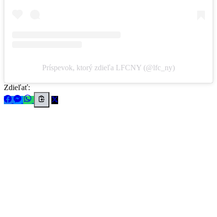
Príspevok, ktorý zdieľa LFCNY (@lfc_ny)
Zdieľať: