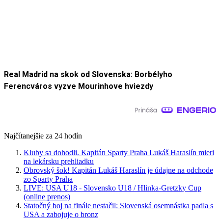
Real Madrid na skok od Slovenska: Borbélyho
Ferencváros vyzve Mourinhove hviezdy
Najčítanejšie za 24 hodín
Kluby sa dohodli. Kapitán Sparty Praha Lukáš Haraslín mieri
na lekársku prehliadku
Obrovský šok! Kapitán Lukáš Haraslín je údajne na odchode
zo Sparty Praha
LIVE: USA U18 - Slovensko U18 / Hlinka-Gretzky Cup
(online prenos)
Statočný boj na finále nestačil: Slovenská osemnástka padla s
USA a zabojuje o bronz