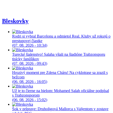
Bleskovky
Rodri si vybral Barcelonu a odmietol Real. Kluby už rokujú o
prestupovej čiastke
(07. 08. 2026 - 10:34)
Turecké šialenstvo! Salaha vítali na štadióne Trabzonsporu
tisícky fanúšikov
(07. 08. 2026 - 09:43)
Hrozivý moment pre Zdena Cháru! Na cyklotrase sa zrazil s
bežcom
(06. 08. 2026 - 16:05)
Už je to čierne na bielom: Mohamed Salah oficiálne podpísal
s Trabzonsporom
(06. 08. 2026 - 15:02)
Šok v príprave: Druholigová Mallorca s Valjentom v zostave