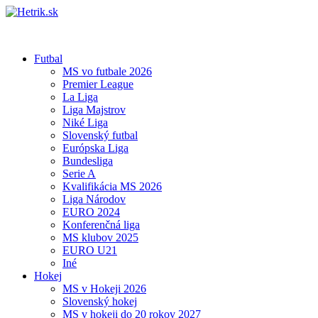
Futbal
MS vo futbale 2026
Premier League
La Liga
Liga Majstrov
Niké Liga
Slovenský futbal
Európska Liga
Bundesliga
Serie A
Kvalifikácia MS 2026
Liga Národov
EURO 2024
Konferenčná liga
MS klubov 2025
EURO U21
Iné
Hokej
MS v Hokeji 2026
Slovenský hokej
MS v hokeji do 20 rokov 2027