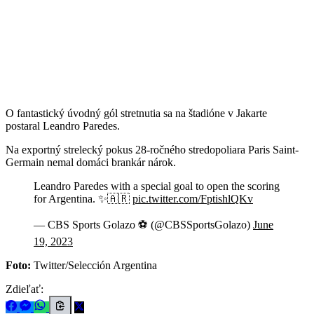
O fantastický úvodný gól stretnutia sa na štadióne v Jakarte
postaral Leandro Paredes.
Na exportný strelecký pokus 28-ročného stredopoliara Paris Saint-
Germain nemal domáci brankár nárok.
Leandro Paredes with a special goal to open the scoring
for Argentina. ✨🇦🇷
pic.twitter.com/FptishlQKv
— CBS Sports Golazo ⚽️ (@CBSSportsGolazo)
June
19, 2023
Foto:
Twitter/Selección Argentina
Zdieľať: