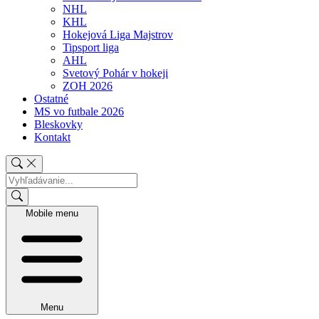
NHL
KHL
Hokejová Liga Majstrov
Tipsport liga
AHL
Svetový Pohár v hokeji
ZOH 2026
Ostatné
MS vo futbale 2026
Bleskovky
Kontakt
Mobile menu
Menu