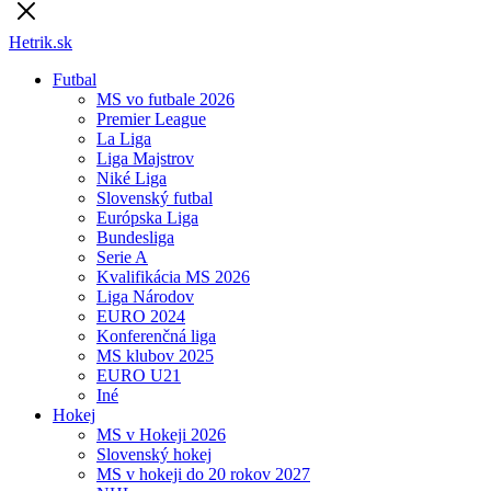
Hetrik.sk
Futbal
MS vo futbale 2026
Premier League
La Liga
Liga Majstrov
Niké Liga
Slovenský futbal
Európska Liga
Bundesliga
Serie A
Kvalifikácia MS 2026
Liga Národov
EURO 2024
Konferenčná liga
MS klubov 2025
EURO U21
Iné
Hokej
MS v Hokeji 2026
Slovenský hokej
MS v hokeji do 20 rokov 2027