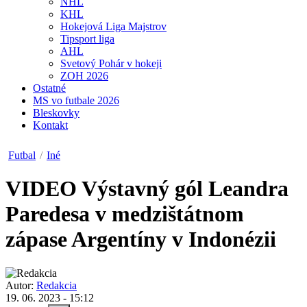
NHL
KHL
Hokejová Liga Majstrov
Tipsport liga
AHL
Svetový Pohár v hokeji
ZOH 2026
Ostatné
MS vo futbale 2026
Bleskovky
Kontakt
Futbal
/
Iné
VIDEO
Výstavný gól Leandra
Paredesa v medzištátnom
zápase Argentíny v Indonézii
Autor:
Redakcia
19. 06. 2023 - 15:12