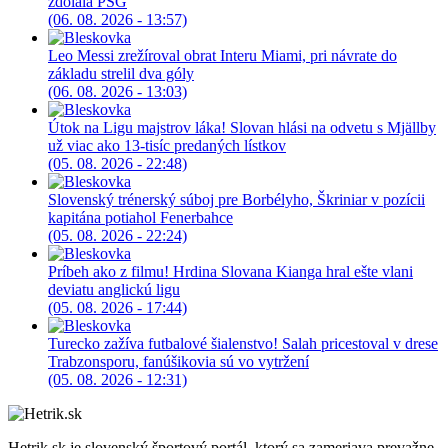
zdolala PSG
(06. 08. 2026 - 13:57)
Leo Messi zrežíroval obrat Interu Miami, pri návrate do
základu strelil dva góly
(06. 08. 2026 - 13:03)
Útok na Ligu majstrov láka! Slovan hlási na odvetu s Mjällby
už viac ako 13-tisíc predaných lístkov
(05. 08. 2026 - 22:48)
Slovenský trénerský súboj pre Borbélyho, Škriniar v pozícii
kapitána potiahol Fenerbahce
(05. 08. 2026 - 22:24)
Príbeh ako z filmu! Hrdina Slovana Kianga hral ešte vlani
deviatu anglickú ligu
(05. 08. 2026 - 17:44)
Turecko zažíva futbalové šialenstvo! Salah pricestoval v drese
Trabzonsporu, fanúšikovia sú vo vytržení
(05. 08. 2026 - 12:31)
Hetrik.sk je slovenský športový portál, ktorý sa zameriava prevažne