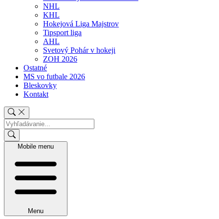
NHL
KHL
Hokejová Liga Majstrov
Tipsport liga
AHL
Svetový Pohár v hokeji
ZOH 2026
Ostatné
MS vo futbale 2026
Bleskovky
Kontakt
Mobile menu
Menu