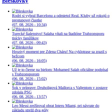
Bleskovky
Rodri si vybral Barcelonu a odmietol Real. Kluby už rokujú o
prestupovej čiastke
(07. 08. 2026 - 10:34)
Turecké šialenstvo! Salaha vítali na štadióne Trabzonsporu
tisícky fanúšikov
(07. 08. 2026 - 09:43)
Hrozivý moment pre Zdena Cháru! Na cyklotrase sa zrazil s
bežcom
(06. 08. 2026 - 16:05)
Už je to čierne na bielom: Mohamed Salah oficiálne podpísal
s Trabzonsporom
(06. 08. 2026 - 15:02)
Šok v príprave: Druholigová Mallorca s Valjentom v zostave
zdolala PSG
(06. 08. 2026 - 13:57)
Leo Messi zrežíroval obrat Interu Miami, pri návrate do
základu strelil dva góly