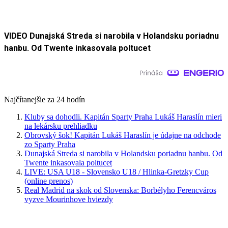
VIDEO Dunajská Streda si narobila v Holandsku poriadnu
hanbu. Od Twente inkasovala poltucet
Najčítanejšie za 24 hodín
Kluby sa dohodli. Kapitán Sparty Praha Lukáš Haraslín mieri
na lekársku prehliadku
Obrovský šok! Kapitán Lukáš Haraslín je údajne na odchode
zo Sparty Praha
Dunajská Streda si narobila v Holandsku poriadnu hanbu. Od
Twente inkasovala poltucet
LIVE: USA U18 - Slovensko U18 / Hlinka-Gretzky Cup
(online prenos)
Real Madrid na skok od Slovenska: Borbélyho Ferencváros
vyzve Mourinhove hviezdy