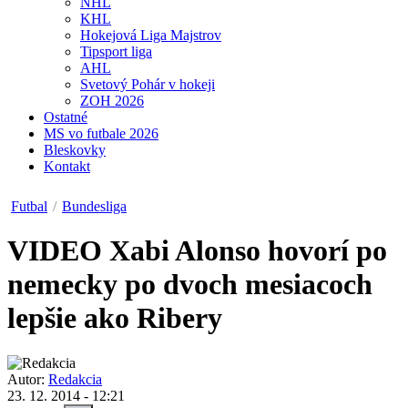
NHL
KHL
Hokejová Liga Majstrov
Tipsport liga
AHL
Svetový Pohár v hokeji
ZOH 2026
Ostatné
MS vo futbale 2026
Bleskovky
Kontakt
Futbal
/
Bundesliga
VIDEO
Xabi Alonso hovorí po
nemecky po dvoch mesiacoch
lepšie ako Ribery
Autor:
Redakcia
23. 12. 2014 - 12:21