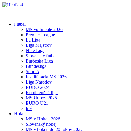
Futbal
MS vo futbale 2026
Premier League
La Liga
Liga Majstrov
Niké Liga
Slovenský futbal
Európska Liga
Bundesliga
Serie A
Kvalifikácia MS 2026
Liga Národov
EURO 2024
Konferenčná liga
MS klubov 2025
EURO U21
Iné
Hokej
MS v Hokeji 2026
Slovenský hokej
MS v hokeji do 20 rokov 2027