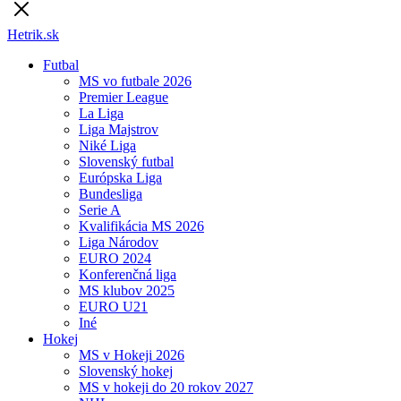
Hetrik.sk
Futbal
MS vo futbale 2026
Premier League
La Liga
Liga Majstrov
Niké Liga
Slovenský futbal
Európska Liga
Bundesliga
Serie A
Kvalifikácia MS 2026
Liga Národov
EURO 2024
Konferenčná liga
MS klubov 2025
EURO U21
Iné
Hokej
MS v Hokeji 2026
Slovenský hokej
MS v hokeji do 20 rokov 2027