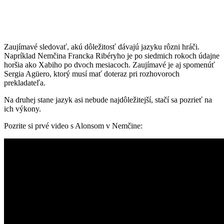
Zaujímavé sledovať, akú dôležitosť dávajú jazyku rôzni hráči.
Napríklad Nemčina Francka Ribéryho je po siedmich rokoch údajne
horšia ako Xabiho po dvoch mesiacoch. Zaujímavé je aj spomenúť
Sergia Agüero, ktorý musí mať doteraz pri rozhovoroch
prekladateľa.
Na druhej stane jazyk asi nebude najdôležitejší, stačí sa pozrieť na
ich výkony.
Pozrite si prvé video s Alonsom v Nemčine: