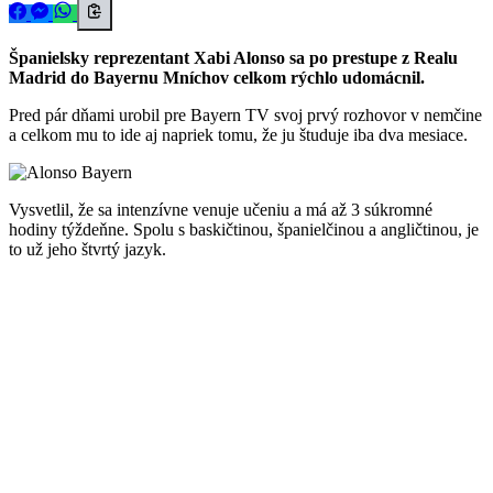
Španielsky reprezentant Xabi Alonso sa po prestupe z Realu
Madrid do Bayernu Mníchov celkom rýchlo udomácnil.
Pred pár dňami urobil pre Bayern TV svoj prvý rozhovor v nemčine
a celkom mu to ide aj napriek tomu, že ju študuje iba dva mesiace.
Vysvetlil, že sa intenzívne venuje učeniu a má až 3 súkromné
hodiny týždeňne. Spolu s baskičtinou, španielčinou a angličtinou, je
to už jeho štvrtý jazyk.