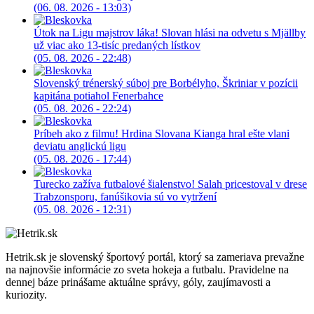
(06. 08. 2026 - 13:03)
Útok na Ligu majstrov láka! Slovan hlási na odvetu s Mjällby
už viac ako 13-tisíc predaných lístkov
(05. 08. 2026 - 22:48)
Slovenský trénerský súboj pre Borbélyho, Škriniar v pozícii
kapitána potiahol Fenerbahce
(05. 08. 2026 - 22:24)
Príbeh ako z filmu! Hrdina Slovana Kianga hral ešte vlani
deviatu anglickú ligu
(05. 08. 2026 - 17:44)
Turecko zažíva futbalové šialenstvo! Salah pricestoval v drese
Trabzonsporu, fanúšikovia sú vo vytržení
(05. 08. 2026 - 12:31)
Hetrik.sk je slovenský športový portál, ktorý sa zameriava prevažne
na najnovšie informácie zo sveta hokeja a futbalu. Pravidelne na
dennej báze prinášame aktuálne správy, góly, zaujímavosti a
kuriozity.