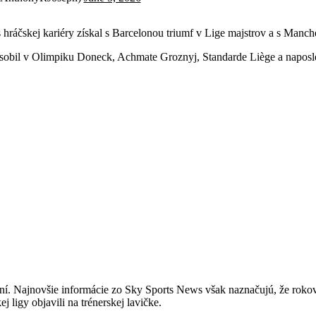
s hráčskej kariéry získal s Barcelonou triumf v Lige majstrov a s Manch
 pôsobil v Olimpiku Doneck, Achmate Groznyj, Standarde Liège a napos
dní. Najnovšie informácie zo Sky Sports News však naznačujú, že roko
 ligy objavili na trénerskej lavičke.