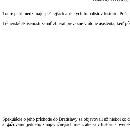
Touré patrí medzi najúspešnejších afrických futbalistov histórie. Poča
Trénerské skúsenosti zatiaľ zbieral prevažne v úlohe asistenta, keď
Špekulácie o jeho príchode do Bratislavy sa objavovali už niekoľko 
angažovaniu jedného z najzvučnejších mien, aké sa v histórii slovenskej