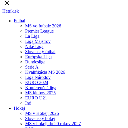
Hetrik.sk
Futbal
MS vo futbale 2026
Premier League
La Liga
Liga Majstrov
Niké Liga
Slovenský futbal
Európska Liga
Bundesliga
Serie A
Kvalifikácia MS 2026
Liga Národov
EURO 2024
Konferenčná liga
MS klubov 2025
EURO U21
Iné
Hokej
MS v Hokeji 2026
Slovenský hokej
MS v hokeji do 20 rokov 2027