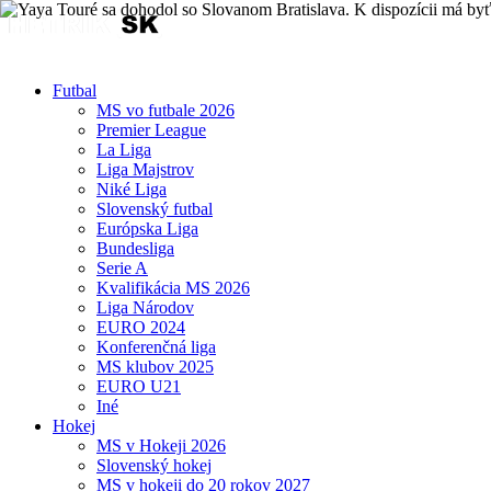
Futbal
MS vo futbale 2026
Premier League
La Liga
Liga Majstrov
Niké Liga
Slovenský futbal
Európska Liga
Bundesliga
Serie A
Kvalifikácia MS 2026
Liga Národov
EURO 2024
Konferenčná liga
MS klubov 2025
EURO U21
Iné
Hokej
MS v Hokeji 2026
Slovenský hokej
MS v hokeji do 20 rokov 2027