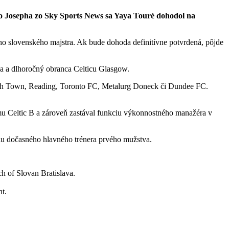
yho Josepha zo Sky Sports News sa Yaya Touré dohodol na
o slovenského majstra. Ak bude dohoda definitívne potvrdená, pôjde
ska a dlhoročný obranca Celticu Glasgow.
wich Town, Reading, Toronto FC, Metalurg Doneck či Dundee FC.
ímu Celtic B a zároveň zastával funkciu výkonnostného manažéra v
íciu dočasného hlavného trénera prvého mužstva.
h of Slovan Bratislava.
t.