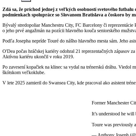
Zdá sa, že príchod jednej z veľkých osobností svetového futbal
podmienkach spolupráce so Slovanom Bratislava a čoskoro by ma
Bývalý stredopoliar Manchestru City, FC Barcelony či reprezentácie
o jeho prvé angažmán na pozícii hlavného kouča seniorského mužstv
Podľa Josepha nepríde Touré do nášho hlavného mesta sám. Jeho asis
O'Dea počas hráčskej kariéry odohral 21 reprezentačných zápasov z
Aktívnu kariéru ukončil v roku 2019.
Po zavesení kopačiek na klinec sa vydal na trénerskú dráhu. Viedol 
škótskom veľkoklube.
V lete 2025 zamieril do Swansea City, kde pracoval ako asistent trén
Former Manchester City
It’s understood he will
Toure was previously a
— Anthony Joseph (