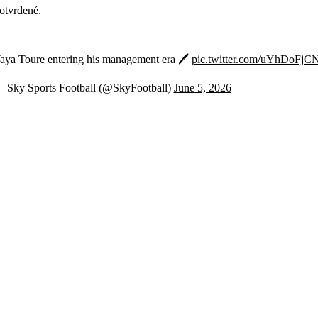
potvrdené.
aya Toure entering his management era 🖊️
pic.twitter.com/uYhDoFjC
 Sky Sports Football (@SkyFootball)
June 5, 2026