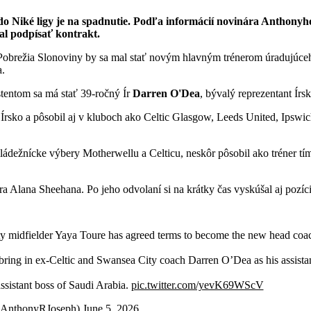
u do Niké ligy je na spadnutie. Podľa informácií novinára Anthon
l podpísať kontrakt.
 Pobrežia Slonoviny by sa mal stať novým hlavným trénerom úradujúceh
a.
tentom sa má stať 39-ročný Ír
Darren O'Dea
, bývalý reprezentant Ír
a Írsko a pôsobil aj v kluboch ako Celtic Glasgow, Leeds United, Ips
mládežnícke výbery Motherwellu a Celticu, neskôr pôsobil ako tréner t
era Alana Sheehana. Po jeho odvolaní si na krátky čas vyskúšal aj poz
 midfielder Yaya Toure has agreed terms to become the new head coac
 bring in ex-Celtic and Swansea City coach Darren O’Dea as his assistan
ssistant boss of Saudi Arabia.
pic.twitter.com/yevK69WScV
@AnthonyRJoseph)
June 5, 2026