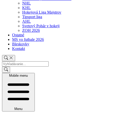
NHL
KHL
Hokejová Liga Majstrov
Tipsport liga
AHL
Svetový Pohár v hokeji
ZOH 2026
Ostatné
MS vo futbale 2026
Bleskovky
Kontakt
Mobile menu
Menu