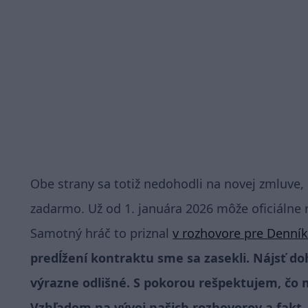
Obe strany sa totiž nedohodli na novej zmluve,
zadarmo. Už od 1. januára 2026 môže oficiálne
Samotný hráč to priznal
v rozhovore pre Denník
predĺžení kontraktu sme sa zasekli. Nájsť d
výrazne odlišné. S pokorou rešpektujem, čo 
Vzhľadom na vývoj našich rozhovorov a fakt,