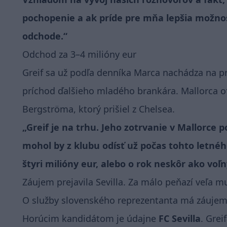
pochopenie a ak príde pre mňa lepšia možno
odchode.“
Odchod za 3–4 milióny eur
Greif sa už podľa denníka Marca nachádza na p
príchod ďalšieho mladého brankára. Mallorca of
Bergströma, ktorý prišiel z Chelsea.
„Greif je na trhu. Jeho zotrvanie v Mallorce
mohol by z klubu odísť už počas tohto letnéh
štyri milióny eur, alebo o rok neskôr ako voľn
Záujem prejavila Sevilla. Za málo peňazí veľa m
O služby slovenského reprezentanta má záujem v
Horúcim kandidátom je údajne
FC Sevilla
. Grei