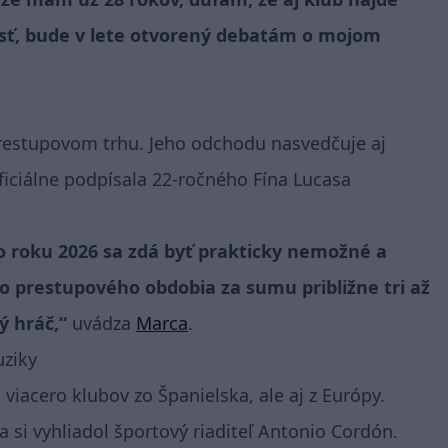
sť, bude v lete otvorený debatám o mojom
restupovom trhu. Jeho odchodu nasvedčuje aj
iciálne podpísala 22-ročného Fína Lucasa
 po roku 2026 sa zdá byť prakticky nemožné a
o prestupového obdobia za sumu približne tri až
ý hráč,“
uvádza
Marca
.
uziky
iacero klubov zo Španielska, ale aj z Európy.
fa si vyhliadol športový riaditeľ Antonio Cordón.