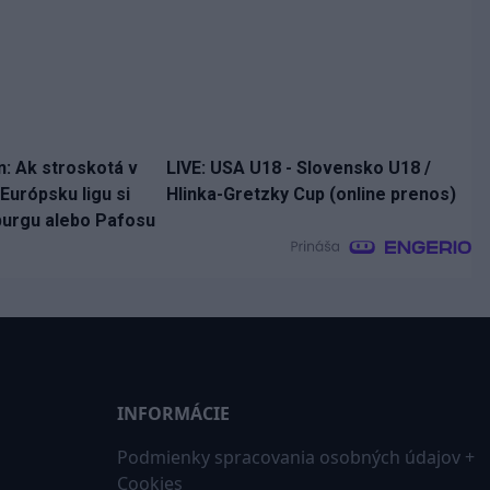
n: Ak stroskotá v
LIVE: USA U18 - Slovensko U18 /
 Európsku ligu si
Hlinka-Gretzky Cup (online prenos)
zburgu alebo Pafosu
INFORMÁCIE
Podmienky spracovania osobných údajov +
Cookies