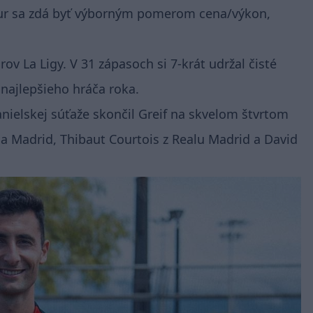
 eur sa zdá byť výborným pomerom cena/výkon,
ov La Ligy. V 31 zápasoch si 7-krát udržal čisté
 najlepšieho hráča roka.
nielskej súťaže skončil Greif na skvelom štvrtom
ica Madrid, Thibaut Courtois z Realu Madrid a David