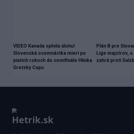
VIDEO Kanada splnila úlohu!
Plán B pre Slova
Slovenská osemnástka mieri po
Lige majstrov, o
piatich rokoch do semifinále Hlinka
zahrá proti Sal
Gretzky Cupu