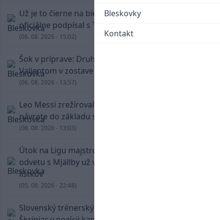
Už je to čierne na bielom: Mohamed Salah
Bleskovky
oficiálne podpísal s Trabzonsporom
Kontakt
(06. 08. 2026 - 15:02)
Šok v príprave: Druholigová Mallorca s
Valjentom v zostave zdolala PSG
(06. 08. 2026 - 13:57)
Leo Messi zrežíroval obrat Interu Miami, pri
návrate do základu strelil dva góly
(06. 08. 2026 - 13:03)
Útok na Ligu majstrov láka! Slovan hlási na
odvetu s Mjällby už viac ako 13-tisíc predaných
lístkov
(05. 08. 2026 - 22:48)
Slovenský trénerský súboj pre Borbélyho,
Škriniar v pozícii kapitána potiahol Fenerbahce