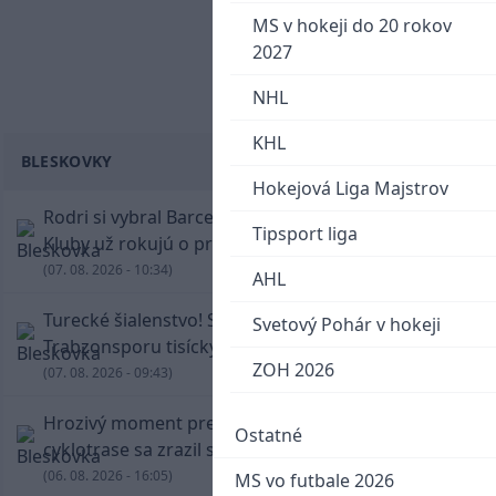
MS v hokeji do 20 rokov
2027
NHL
KHL
BLESKOVKY
Hokejová Liga Majstrov
Rodri si vybral Barcelonu a odmietol Real.
Tipsport liga
Kluby už rokujú o prestupovej čiastke
(07. 08. 2026 - 10:34)
AHL
Turecké šialenstvo! Salaha vítali na štadióne
Svetový Pohár v hokeji
Trabzonsporu tisícky fanúšikov
ZOH 2026
(07. 08. 2026 - 09:43)
Hrozivý moment pre Zdena Cháru! Na
Ostatné
cyklotrase sa zrazil s bežcom
(06. 08. 2026 - 16:05)
MS vo futbale 2026