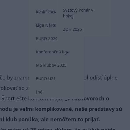
Svetový Pohár v
Kvalifikácia MS 2026
hokeji
Liga Národov
ZOH 2026
EURO 2024
Konferenčná liga
MS klubov 2025
 čo by znamenalo, že by o rok mohol odísť úplne
EURO U21
 rokovať so záujemcami.
Iné
 Šport
ešte koncom mája:
„V rozhovoroch o
ohodu je veľmi komplikované, naše predstavy sú
mi klub ponúka, ale nemôžem to prijať.
 že mám už 28 rokov, dúfam, že aj klub nájde