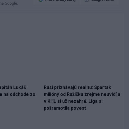
 na Google.
apitán Lukáš
Rusi priznávajú realitu: Spartak
ne na odchode zo
milióny od Ružičku zrejme neuvidí a
v KHL si už nezahrá. Liga si
pošramotila povesť