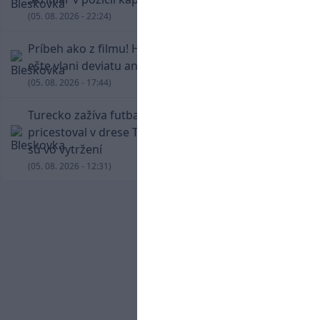
(05. 08. 2026 - 22:24)
Príbeh ako z filmu! Hrdina Slovana Kianga hral
ešte vlani deviatu anglickú ligu
(05. 08. 2026 - 17:44)
Turecko zažíva futbalové šialenstvo! Salah
pricestoval v drese Trabzonsporu, fanúšikovia
sú vo vytržení
(05. 08. 2026 - 12:31)