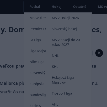
Futbal
Hokej
Ostatné
MS vo
MS vo futbale 2026
MS v Hokeji 2026
y. Dominik Greif zmení dres,
Premier League
Slovenský hokej
La Liga
MS v hokeji do 20
rokov 2027
Liga Majstrov
Zdieľať:
NHL
Niké Liga
 veľkou pravdepodobnosťou opustí počas leta
KHL
Slovenský futbal
Hokejová Liga
Majstrov
Mallorca
platný kontrakt aj na najbližšiu sezónu,
Európska Liga
snažiť čo najskôr predať.
Tipsport liga
Bundesliga
AHL
Serie A