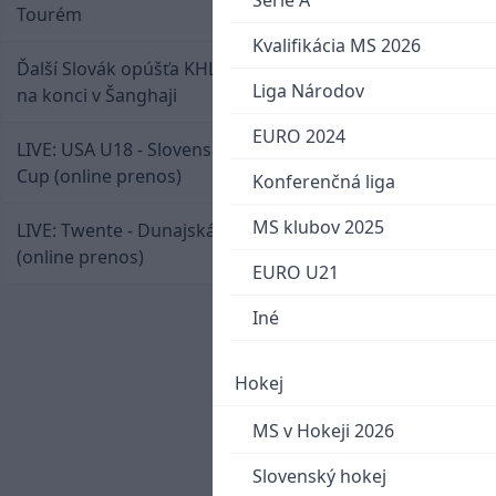
Serie A
Tourém
Kvalifikácia MS 2026
Ďalší Slovák opúšťa KHL. Patrik Rybár sa dohodol
Liga Národov
na konci v Šanghaji
EURO 2024
LIVE: USA U18 - Slovensko U18 / Hlinka-Gretzky
Cup (online prenos)
Konferenčná liga
MS klubov 2025
LIVE: Twente - Dunajská Streda / Konferenčná liga
(online prenos)
EURO U21
Iné
Hokej
MS v Hokeji 2026
Slovenský hokej