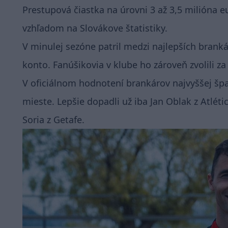
Prestupová čiastka na úrovni 3 až 3,5 milióna
vzhľadom na Slovákove štatistiky.
V minulej sezóne patril medzi najlepších brankár
konto. Fanúšikovia v klube ho zároveň zvolili za
V oficiálnom hodnotení brankárov najvyššej špa
mieste. Lepšie dopadli už iba Jan Oblak z Atlét
Soria z Getafe.