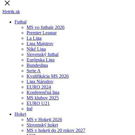
Hetrik.sk
Futbal
MS vo futbale 2026
Premier League
La Liga
Liga Majstrov
Niké Liga
Slovenský futbal
Európska Liga
Bundesliga
Serie A
Kvalifikácia MS 2026
Liga Národov
EURO 2024
Konferenčná liga
MS klubov 2025
EURO U21
Iné
Hokej
MS v Hokeji 2026
Slovenský hokej
MS v hokeji do 20 rokov 2027