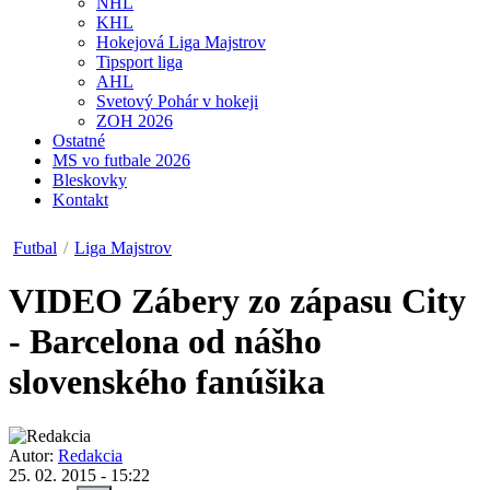
NHL
KHL
Hokejová Liga Majstrov
Tipsport liga
AHL
Svetový Pohár v hokeji
ZOH 2026
Ostatné
MS vo futbale 2026
Bleskovky
Kontakt
Futbal
/
Liga Majstrov
VIDEO
Zábery zo zápasu City
- Barcelona od nášho
slovenského fanúšika
Autor:
Redakcia
25. 02. 2015 - 15:22