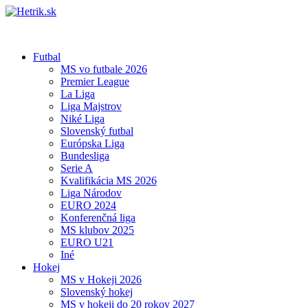
Futbal
MS vo futbale 2026
Premier League
La Liga
Liga Majstrov
Niké Liga
Slovenský futbal
Európska Liga
Bundesliga
Serie A
Kvalifikácia MS 2026
Liga Národov
EURO 2024
Konferenčná liga
MS klubov 2025
EURO U21
Iné
Hokej
MS v Hokeji 2026
Slovenský hokej
MS v hokeji do 20 rokov 2027