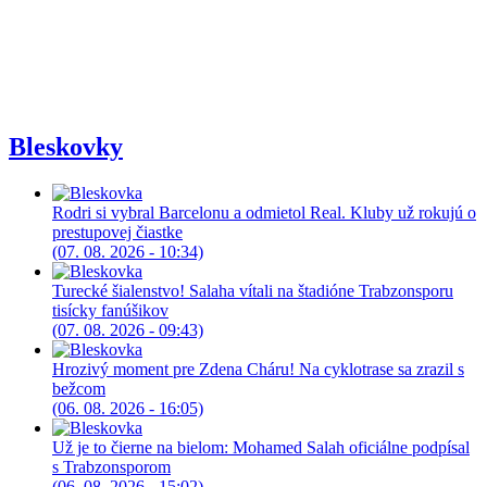
Bleskovky
Rodri si vybral Barcelonu a odmietol Real. Kluby už rokujú o
prestupovej čiastke
(07. 08. 2026 - 10:34)
Turecké šialenstvo! Salaha vítali na štadióne Trabzonsporu
tisícky fanúšikov
(07. 08. 2026 - 09:43)
Hrozivý moment pre Zdena Cháru! Na cyklotrase sa zrazil s
bežcom
(06. 08. 2026 - 16:05)
Už je to čierne na bielom: Mohamed Salah oficiálne podpísal
s Trabzonsporom
(06. 08. 2026 - 15:02)