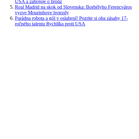
USA a zabojuje o bronz
Real Madrid na skok od Slovenska: Borbélyho Ferencváros
vyzve Mourinhove hviezdy
Parádna robota a gól v oslabení! Pozrite si oba zásahy 17-
ročného talentu Rychlíka proti USA