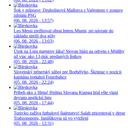
Šok v príprave: Druholigová Mallorca s Valjentom v zostave
zdolala PSG
(06. 08. 2026 - 13:57)
Leo Messi zrežíroval obrat Interu Miami, pri návrate do
základu strelil dva góly
(06. 08. 2026 - 13:03)
Útok na Ligu majstrov láka! Slovan hlási na odvetu s Mjällby
už viac ako 13-tisíc predaných lístkov
(05. 08. 2026 - 22:48)
Slovenský trénerský súboj pre Borbélyho, Škriniar v pozícii
kapitána potiahol Fenerbahce
(05. 08. 2026 - 22:24)
Príbeh ako z filmu! Hrdina Slovana Kianga hral ešte vlani
deviatu anglickú ligu
(05. 08. 2026 - 17:44)
Turecko zažíva futbalové šialenstvo! Salah pricestoval v drese
Trabzonsporu, fanúšikovia sú vo vytržení
(05. 08. 2026 - 12:31)