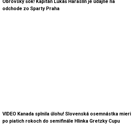
Obrovský šok! Kapitán Lukáš Haraslín je údajne na
odchode zo Sparty Praha
VIDEO Kanada splnila úlohu! Slovenská osemnástka mieri
po piatich rokoch do semifinále Hlinka Gretzky Cupu