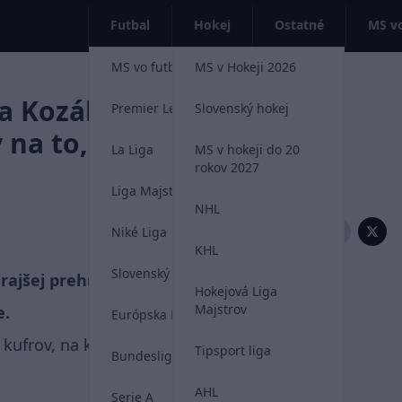
Futbal
Hokej
Ostatné
MS vo
MS vo futbale 2026
MS v Hokeji 2026
a Kozáka na pozápasovej
Premier League
Slovenský hokej
 na to, aby som veril na
La Liga
MS v hokeji do 20
rokov 2027
Liga Majstrov
NHL
Zdieľať:
Niké Liga
KHL
Slovenský futbal
erajšej prehre v Škótsku, ktorá zamiešala
Hokejová Liga
Majstrov
e.
Európska Liga
 kufrov, na ktoré museli hráči čakať viac ako
Tipsport liga
Bundesliga
AHL
Serie A