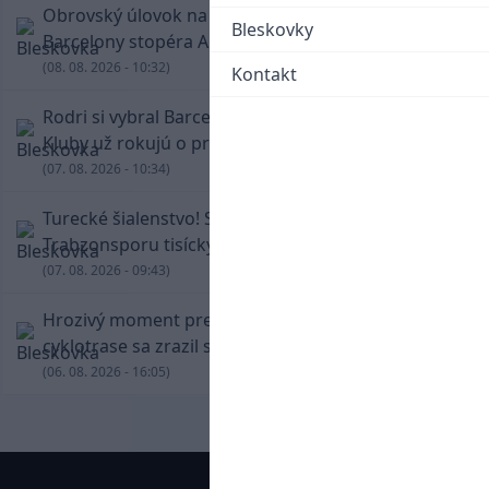
Obrovský úlovok na Anfielde: Liverpool získal z
Bleskovky
Barcelony stopéra Arauja
(08. 08. 2026 - 10:32)
Kontakt
Rodri si vybral Barcelonu a odmietol Real.
Kluby už rokujú o prestupovej čiastke
(07. 08. 2026 - 10:34)
Turecké šialenstvo! Salaha vítali na štadióne
Trabzonsporu tisícky fanúšikov
(07. 08. 2026 - 09:43)
Hrozivý moment pre Zdena Cháru! Na
cyklotrase sa zrazil s bežcom
(06. 08. 2026 - 16:05)