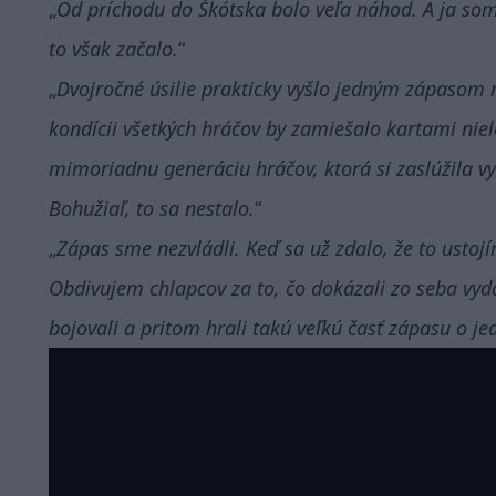
Od príchodu do Škótska bolo veľa náhod. A ja som
to však začalo.
Dvojročné úsilie prakticky vyšlo jedným zápasom n
kondícii všetkých hráčov by zamiešalo kartami niele
mimoriadnu generáciu hráčov, ktorá si zaslúžila vy
Bohužiaľ, to sa nestalo.
Zápas sme nezvládli. Keď sa už zdalo, že to ustojíme
Obdivujem chlapcov za to, čo dokázali zo seba vyda
bojovali a pritom hrali takú veľkú časť zápasu o j