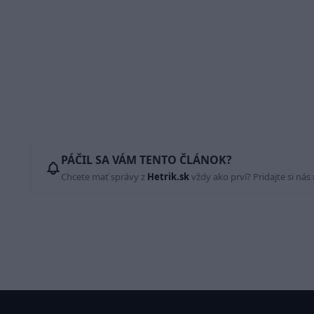
PÁČIL SA VÁM TENTO ČLÁNOK?
Chcete mať správy z
Hetrik.sk
vždy ako prví? Pridajte si nás