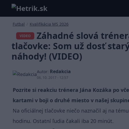
Futbal
/
Kvalifikácia MS 2026
Záhadné slová tréner
VIDEO
tlačovke: Som už dosť starý
náhody! (VIDEO)
Redakcia
Autor:
06. 10. 2017 - 12:57
Pozrite si reakciu trénera Jána Kozáka po vč
kartami v boji o druhé miesto v našej skupin
Na oficiálnej tlačovke niečo naznačil aj na tému
hodinu. Ostatní ľudia čakali iba 20 minút.