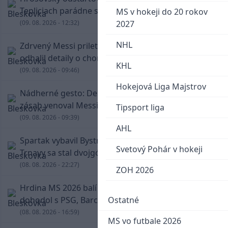
Tepliciach parádne skóroval už v prvej minúte
MS v hokeji do 20 rokov
(09. 08. 2026 - 12:32)
2027
NHL
Zdrvený Messi priletel do Argentíny, denník
odhalil detaily o chorobe jeho otca
KHL
(09. 08. 2026 - 09:46)
Hokejová Liga Majstrov
Nádherné gesto: De Paul po góle odhalil dres,
zásah venoval Messimu po strate otca
Tipsport liga
(09. 08. 2026 - 09:39)
AHL
Spartak vybavil Bystricu za pár minút: Hrdinom
Svetový Pohár v hokeji
Trnavy sa stal dvojgólový Polťák
(08. 08. 2026 - 22:27)
ZOH 2026
Hrdina MS 2026 balí kufre! Ferran Torres sa
dohodol s PSG, Barcelona mu brániť nebude
Ostatné
(08. 08. 2026 - 16:59)
MS vo futbale 2026