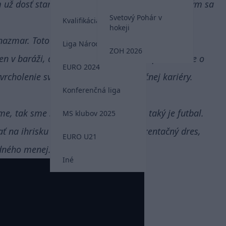
 už dosť starý na to, aby som veril na náhody. Tým sa
Svetový Pohár v
Kvalifikácia MS 2026
hokeji
azmar. Toto mužstvo má silu a kvalitu. Pri plnej
Liga Národov
ZOH 2026
n v baráži, ale aj neskôr. Je to škoda, pretože ide o
EURO 2024
vrcholenie svojej bohatej reprezentačnej kariéry.
Konferenčná liga
, tak sme si dali vlastný gól. Ale aj taký je futbal.
MS klubov 2025
ť na ihrisku – obetovať sa pre reprezentačný dres,
EURO U21
edného menej. Obdivujem ich.
Iné