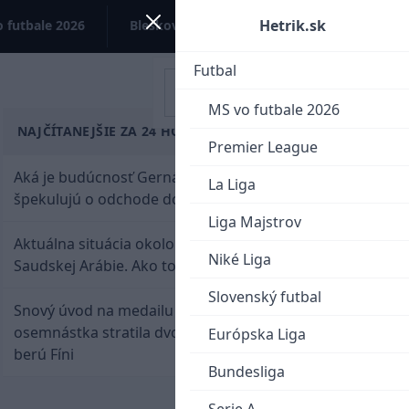
Hetrik.sk
 futbale 2026
Bleskovky
Kontakt
Futbal
MS vo futbale 2026
NAJČÍTANEJŠIE ZA 24 HODÍN
Premier League
Aká je budúcnosť Gernáta a Pánika? Rusi
La Liga
špekulujú o odchode do NHL
Liga Majstrov
Aktuálna situácia okolo prestupu Haraslína do
Niké Liga
Saudskej Arábie. Ako to je?
Slovenský futbal
Snový úvod na medailu nestačil: Slovenská
osemnástka stratila dvojgólový náskok a bronz
Európska Liga
berú Fíni
Bundesliga