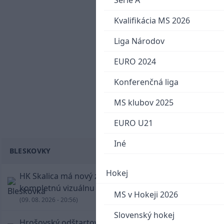
Serie A
Kvalifikácia MS 2026
Liga Národov
EURO 2024
Konferenčná liga
MS klubov 2025
EURO U21
Iné
BLESKOVKY
Hokej
HK Skalica má nový znak. Klub predstavil
kompletnú vizuálnu identitu
MS v Hokeji 2026
(09. 08. 2026 - 20:56)
Slovenský hokej
Hrošovský odštartoval šialenú prestrelku! V