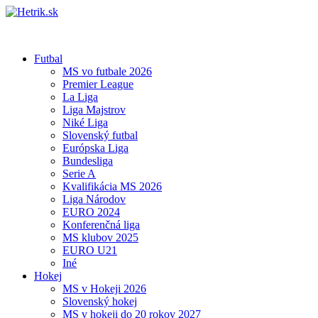
Futbal
MS vo futbale 2026
Premier League
La Liga
Liga Majstrov
Niké Liga
Slovenský futbal
Európska Liga
Bundesliga
Serie A
Kvalifikácia MS 2026
Liga Národov
EURO 2024
Konferenčná liga
MS klubov 2025
EURO U21
Iné
Hokej
MS v Hokeji 2026
Slovenský hokej
MS v hokeji do 20 rokov 2027