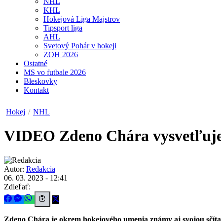
NHL
KHL
Hokejová Liga Majstrov
Tipsport liga
AHL
Svetový Pohár v hokeji
ZOH 2026
Ostatné
MS vo futbale 2026
Bleskovky
Kontakt
Hokej
/
NHL
VIDEO
Zdeno Chára vysvetľuje
Autor:
Redakcia
06. 03. 2023 - 12:41
Zdieľať:
Zdeno Chára je okrem hokejového umenia známy aj svojou sčíta