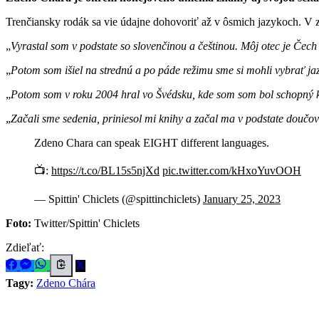
Trenčiansky rodák sa vie údajne dohovoriť až v ôsmich jazykoch. V z
Vyrastal som v podstate so slovenčinou a češtinou. Môj otec je Čec
Potom som išiel na strednú a po páde režimu sme si mohli vybrať jazy
Potom som v roku 2004 hral vo Švédsku, kde som som bol schopný
Začali sme sedenia, priniesol mi knihy a začal ma v podstate doučo
Zdeno Chara can speak EIGHT different languages.
📺:
https://t.co/BL15s5njXd
pic.twitter.com/kHxoYuvOOH
— Spittin' Chiclets (@spittinchiclets)
January 25, 2023
Foto:
Twitter/Spittin' Chiclets
Zdieľať:
Tagy:
Zdeno Chára