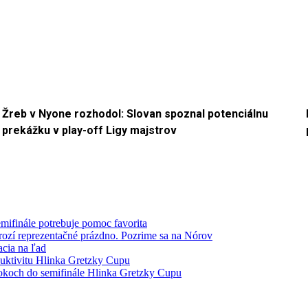
Žreb v Nyone rozhodol: Slovan spoznal potenciálnu
prekážku v play-off Ligy majstrov
mifinále potrebuje pomoc favorita
hrozí reprezentačné prázdno. Pozrime sa na Nórov
acia na ľad
duktivitu Hlinka Gretzky Cupu
rokoch do semifinále Hlinka Gretzky Cupu