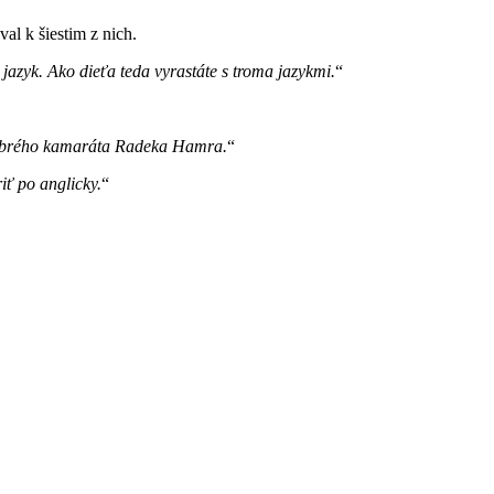
al k šiestim z nich.
azyk. Ako dieťa teda vyrastáte s troma jazykmi.
dobrého kamaráta Radeka Hamra.
iť po anglicky.