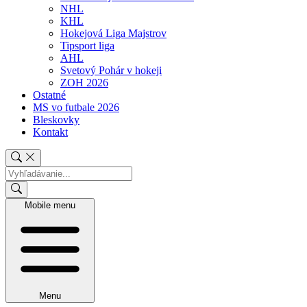
NHL
KHL
Hokejová Liga Majstrov
Tipsport liga
AHL
Svetový Pohár v hokeji
ZOH 2026
Ostatné
MS vo futbale 2026
Bleskovky
Kontakt
Mobile menu
Menu