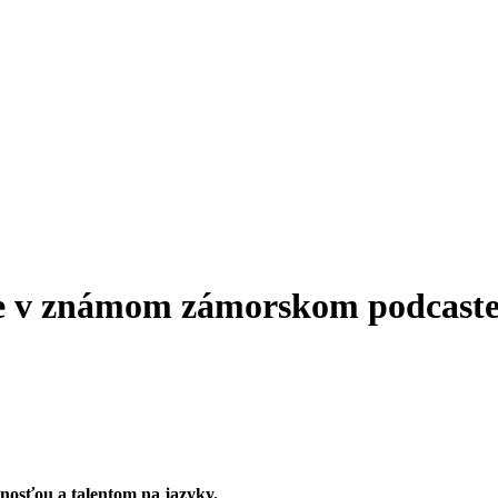
 v známom zámorskom podcaste, 
nosťou a talentom na jazyky.