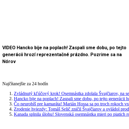
VIDEO Hancko bije na poplach! Zaspali sme dobu, po tejto
generácii hrozí reprezentačné prázdno. Pozrime sa na
Nórov
Najčítanejšie za 24 hodín
Zvládnutý kľúčový krok! Osemnástka zdolala Švajčiarov, na se
Hancko bije na poplach! Zaspali sme dobu, po tejto generácii 
Čo neurobíš pre kamaráta! Marián Hossa sa po troch rokoch vr
Zrodenie hviezdy: Tomáš Selič zničil Švajčiarov a ovládol pro
Kanada splnila úlohu! Slovenská osemnástka mieri po piatich 