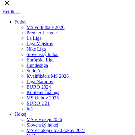
Hetrik.sk
Futbal
MS vo futbale 2026
Premier League
La Liga
Liga Majstrov
Niké Liga
Slovenský futbal
Európska Liga
Bundesliga
Serie A
Kvalifikácia MS 2026
Liga Národov
EURO 2024
Konferenčná liga
MS klubov 2025
EURO U21
Iné
Hokej
MS v Hokeji 2026
Slovenský hokej
MS v hokeji do 20 rokov 2027