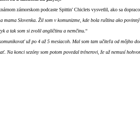
námom zámorskom podcaste Spittin' Chiclets vysvetlil, ako sa dopracov
h a mama Slovenka. Žil som v komunizme, kde bola ruština ako povinný j
k a tak som si zvolil angličtinu a nemčinu.
 komunikovať už po 4 až 5 mesiacoh. Mal som tam učiteľa od môjho 
vať. Na konci sezóny som potom povedal trénerovi, že už nemusí hohvor