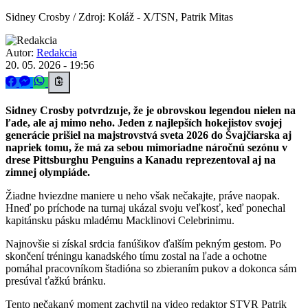
Sidney Crosby / Zdroj: Koláž - X/TSN, Patrik Mitas
Autor:
Redakcia
20. 05. 2026 - 19:56
Sidney Crosby potvrdzuje, že je obrovskou legendou nielen na
ľade, ale aj mimo neho. Jeden z najlepších hokejistov svojej
generácie prišiel na majstrovstvá sveta 2026 do Švajčiarska aj
napriek tomu, že má za sebou mimoriadne náročnú sezónu v
drese Pittsburghu Penguins a Kanadu reprezentoval aj na
zimnej olympiáde.
Žiadne hviezdne maniere u neho však nečakajte, práve naopak.
Hneď po príchode na turnaj ukázal svoju veľkosť, keď ponechal
kapitánsku pásku mladému Macklinovi Celebrinimu.
Najnovšie si získal srdcia fanúšikov ďalším pekným gestom. Po
skončení tréningu kanadského tímu zostal na ľade a ochotne
pomáhal pracovníkom štadióna so zbieraním pukov a dokonca sám
presúval ťažkú bránku.
Tento nečakaný moment zachytil na video redaktor STVR Patrik