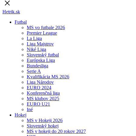
Hetrik.sk
Futbal
MS vo futbale 2026
Premier League
La Liga
Liga Majstrov
Niké Liga
Slovenský futbal
Európska Liga
Bundesliga
Serie A
Kvalifikácia MS 2026
Liga Národov
EURO 2024
Konferenčná liga
MS klubov 2025
EURO U21
Iné
Hokej
MS v Hokeji 2026
Slovenský hokej
MS v hokeji do 20 rokov 2027