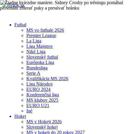
Futbal
MS vo futbale 2026
Premier League
La Liga
Liga Majstrov
Niké Liga
Slovenský futbal
Európska Liga
Bundesliga
Serie A
Kvalifikácia MS 2026
Liga Národov
EURO 2024
Konferenčná liga
MS klubov 2025
EURO U21
Iné
Hokej
MS v Hokeji 2026
Slovenský hokej
MS v hokeji do 20 rokov 2027