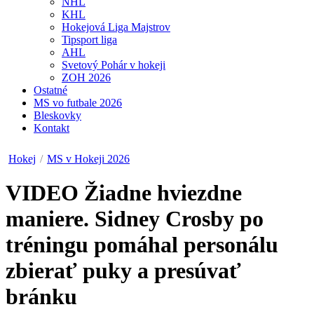
NHL
KHL
Hokejová Liga Majstrov
Tipsport liga
AHL
Svetový Pohár v hokeji
ZOH 2026
Ostatné
MS vo futbale 2026
Bleskovky
Kontakt
Hokej
/
MS v Hokeji 2026
VIDEO
Žiadne hviezdne
maniere. Sidney Crosby po
tréningu pomáhal personálu
zbierať puky a presúvať
bránku