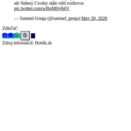
ale Sidney Crosby stále robí rozhovor.
pic.twitter.com/wBgM0vjh6V
— Samuel Grega (@samuel_grega)
May 20, 2026
Zdieľať:
Zdroj informácií:
Hetrik.sk