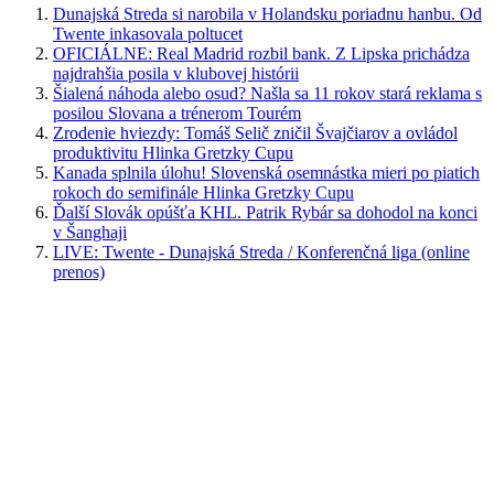
Dunajská Streda si narobila v Holandsku poriadnu hanbu. Od
Twente inkasovala poltucet
OFICIÁLNE: Real Madrid rozbil bank. Z Lipska prichádza
najdrahšia posila v klubovej histórii
Šialená náhoda alebo osud? Našla sa 11 rokov stará reklama s
posilou Slovana a trénerom Tourém
Zrodenie hviezdy: Tomáš Selič zničil Švajčiarov a ovládol
produktivitu Hlinka Gretzky Cupu
Kanada splnila úlohu! Slovenská osemnástka mieri po piatich
rokoch do semifinále Hlinka Gretzky Cupu
Ďalší Slovák opúšťa KHL. Patrik Rybár sa dohodol na konci
v Šanghaji
LIVE: Twente - Dunajská Streda / Konferenčná liga (online
prenos)