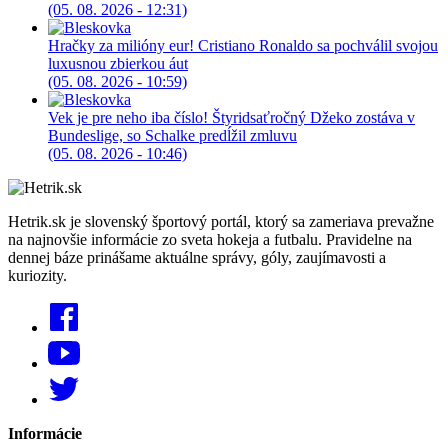
(05. 08. 2026 - 12:31)
Hračky za milióny eur! Cristiano Ronaldo sa pochválil svojou
luxusnou zbierkou áut
(05. 08. 2026 - 10:59)
Vek je pre neho iba číslo! Štyridsaťročný Džeko zostáva v
Bundeslige, so Schalke predĺžil zmluvu
(05. 08. 2026 - 10:46)
Hetrik.sk je slovenský športový portál, ktorý sa zameriava prevažne
na najnovšie informácie zo sveta hokeja a futbalu. Pravidelne na
dennej báze prinášame aktuálne správy, góly, zaujímavosti a
kuriozity.
Informácie