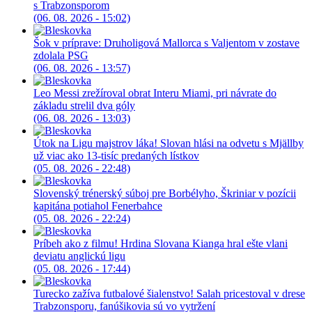
s Trabzonsporom
(06. 08. 2026 - 15:02)
Šok v príprave: Druholigová Mallorca s Valjentom v zostave
zdolala PSG
(06. 08. 2026 - 13:57)
Leo Messi zrežíroval obrat Interu Miami, pri návrate do
základu strelil dva góly
(06. 08. 2026 - 13:03)
Útok na Ligu majstrov láka! Slovan hlási na odvetu s Mjällby
už viac ako 13-tisíc predaných lístkov
(05. 08. 2026 - 22:48)
Slovenský trénerský súboj pre Borbélyho, Škriniar v pozícii
kapitána potiahol Fenerbahce
(05. 08. 2026 - 22:24)
Príbeh ako z filmu! Hrdina Slovana Kianga hral ešte vlani
deviatu anglickú ligu
(05. 08. 2026 - 17:44)
Turecko zažíva futbalové šialenstvo! Salah pricestoval v drese
Trabzonsporu, fanúšikovia sú vo vytržení