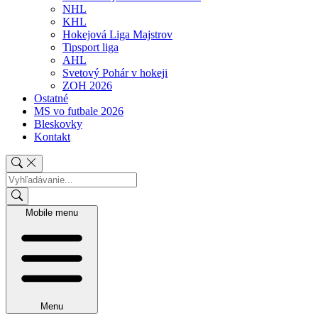
NHL
KHL
Hokejová Liga Majstrov
Tipsport liga
AHL
Svetový Pohár v hokeji
ZOH 2026
Ostatné
MS vo futbale 2026
Bleskovky
Kontakt
Mobile menu
Menu