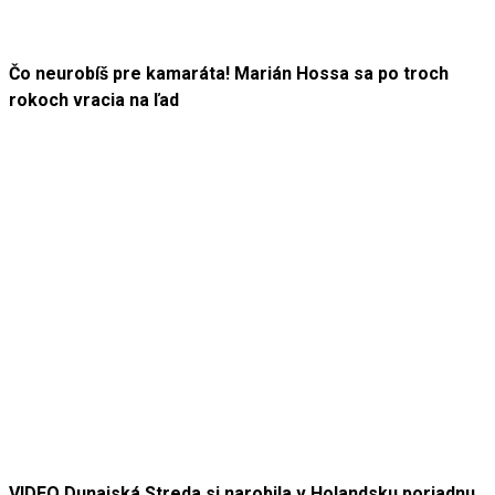
Čo neurobíš pre kamaráta! Marián Hossa sa po troch
rokoch vracia na ľad
VIDEO Dunajská Streda si narobila v Holandsku poriadnu