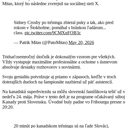
Mitas, ktorý ho následne zverejnil na sociálnej sieti X.
Sidney Crosby po tréningu zbieral puky a tak, ako pred
rokom v Štokholme, pomáhal s bránkou ľadárom...
class.
pic.twitter.com/9CMXnFOB3c
— Patrik Mitas (@PatoMitas)
May 20, 2026
Tridsaťosemročný útočník je dokonalým vzorom pre všetkých.
Vždy vystupuje maximálne profesionálne a ochotne s úsmevom
absolvuje desiatky rozhovorov s novinármi.
Svoju genialitu potvrdzuje aj priamo v zápasoch, keďže v troch
doterajších dueloch na šampionáte nazbieral už päť asistencií.
Na kanadskú superhviezdu sa môžu slovenskí fanúšikovia tešiť už v
nedeľu 24. mája. Práve v tento deň je na programe očakávaný súboj
Kanady proti Slovensku. Úvodné buly padne vo Fribourgu presne o
20:20.
20 minút po kanadskom tréningu sú na ľade Slováci,