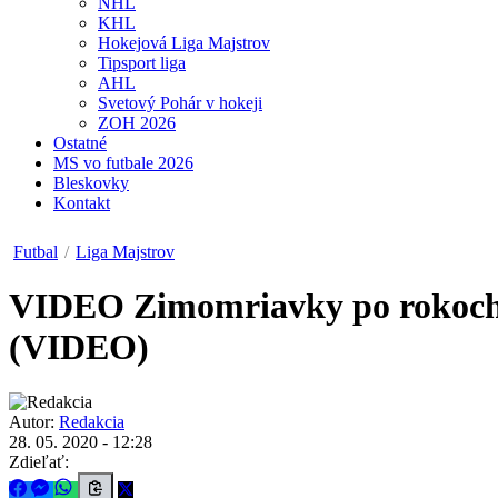
NHL
KHL
Hokejová Liga Majstrov
Tipsport liga
AHL
Svetový Pohár v hokeji
ZOH 2026
Ostatné
MS vo futbale 2026
Bleskovky
Kontakt
Futbal
/
Liga Majstrov
VIDEO
Zimomriavky po rokoch: 
(VIDEO)
Autor:
Redakcia
28. 05. 2020 - 12:28
Zdieľať: