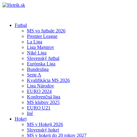
Futbal
MS vo futbale 2026
Premier League
La Liga
Liga Majstrov
Niké Liga
Slovenský futbal
Európska Liga
Bundesliga
Serie A
Kvalifikácia MS 2026
Liga Národov
EURO 2024
Konferenčná liga
MS klubov 2025
EURO U21
Iné
Hokej
MS v Hokeji 2026
Slovenský hokej
MS v hokeji do 20 rokov 2027