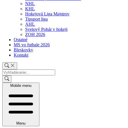
NHL
KHL
Hokejová Liga Majstrov
Tipsport liga
AHL
Svetový Pohár v hokeji
ZOH 2026
Ostatné
MS vo futbale 2026
Bleskovky
Kontakt
Mobile menu
Menu