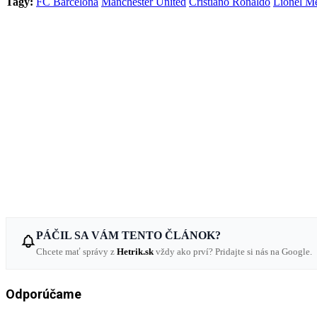
Tagy:
FC Barcelona
Manchester United
Cristiano Ronaldo
Lionel Me
PÁČIL SA VÁM TENTO ČLÁNOK?
Chcete mať správy z
Hetrik.sk
vždy ako prví? Pridajte si nás na Google.
Odporúčame