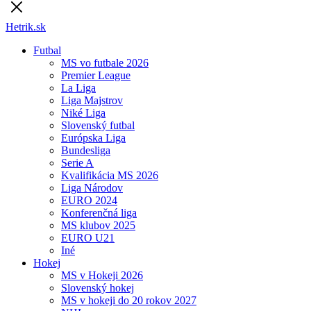
Hetrik.sk
Futbal
MS vo futbale 2026
Premier League
La Liga
Liga Majstrov
Niké Liga
Slovenský futbal
Európska Liga
Bundesliga
Serie A
Kvalifikácia MS 2026
Liga Národov
EURO 2024
Konferenčná liga
MS klubov 2025
EURO U21
Iné
Hokej
MS v Hokeji 2026
Slovenský hokej
MS v hokeji do 20 rokov 2027